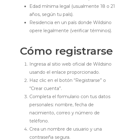
Edad mínima legal (usualmente 18 o 21
años, según tu país).
Residencia en un país donde Wildsino
opere legalmente (verificar términos).
Cómo registrarse
Ingresa al sitio web oficial de Wildsino
usando el enlace proporcionado.
Haz clic en el botón “Registrarse” o
“Crear cuenta”.
Completa el formulario con tus datos
personales: nombre, fecha de
nacimiento, correo y número de
teléfono.
Crea un nombre de usuario y una
contraseña segura.