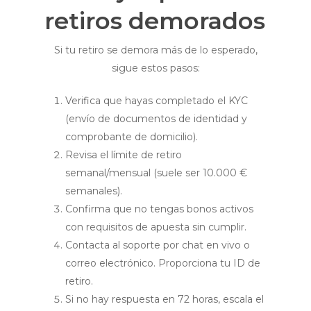
retiros demorados
Si tu retiro se demora más de lo esperado,
sigue estos pasos:
Verifica que hayas completado el KYC
(envío de documentos de identidad y
comprobante de domicilio).
Revisa el límite de retiro
semanal/mensual (suele ser 10.000 €
semanales).
Confirma que no tengas bonos activos
con requisitos de apuesta sin cumplir.
Contacta al soporte por chat en vivo o
correo electrónico. Proporciona tu ID de
retiro.
Si no hay respuesta en 72 horas, escala el