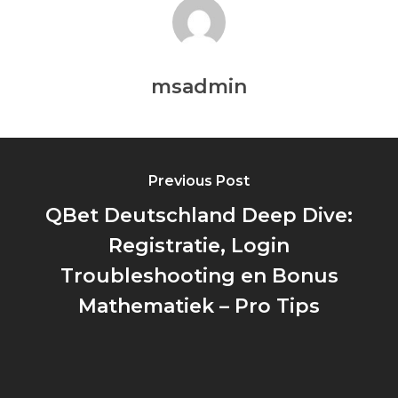
msadmin
Previous Post
QBet Deutschland Deep Dive:
Registratie, Login
Troubleshooting en Bonus
Mathematiek – Pro Tips