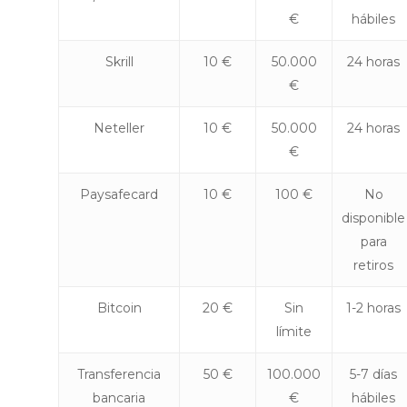
€
hábiles
Skrill
10 €
50.000
24 horas
€
Neteller
10 €
50.000
24 horas
€
Paysafecard
10 €
100 €
No
disponible
para
retiros
Bitcoin
20 €
Sin
1-2 horas
límite
Transferencia
50 €
100.000
5-7 días
bancaria
€
hábiles