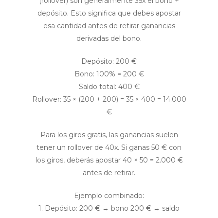
(rollover) son generalmente 35x el bono +
depósito. Esto significa que debes apostar
esa cantidad antes de retirar ganancias
derivadas del bono.
Depósito: 200 €
Bono: 100% = 200 €
Saldo total: 400 €
Rollover: 35 × (200 + 200) = 35 × 400 = 14.000
€
Para los giros gratis, las ganancias suelen
tener un rollover de 40x. Si ganas 50 € con
los giros, deberás apostar 40 × 50 = 2.000 €
antes de retirar.
Ejemplo combinado:
1. Depósito: 200 € → bono 200 € → saldo