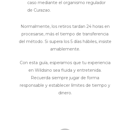
caso mediante el organismo regulador
de Curazao.
Normalmente, los retiros tardan 24 horas en
procesarse, más el tiempo de transferencia
del método. Si supera los 5 días hábiles, insiste
amablemente.
Con esta guía, esperamos que tu experiencia
en Wildsino sea fluida y entretenida.
Recuerda siempre jugar de forma
responsable y establecer límites de tiempo y
dinero.