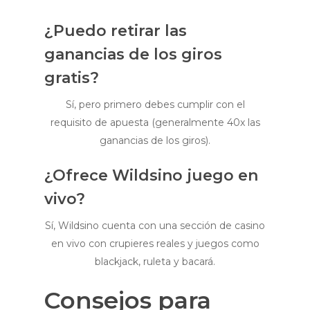
¿Puedo retirar las
ganancias de los giros
gratis?
Sí, pero primero debes cumplir con el
requisito de apuesta (generalmente 40x las
ganancias de los giros).
¿Ofrece Wildsino juego en
vivo?
Sí, Wildsino cuenta con una sección de casino
en vivo con crupieres reales y juegos como
blackjack, ruleta y bacará.
Consejos para