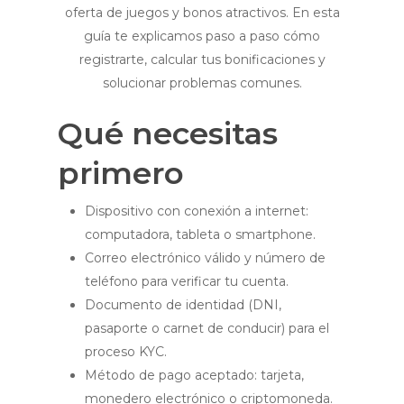
oferta de juegos y bonos atractivos. En esta
guía te explicamos paso a paso cómo
registrarte, calcular tus bonificaciones y
solucionar problemas comunes.
Qué necesitas
primero
Dispositivo con conexión a internet:
computadora, tableta o smartphone.
Correo electrónico válido y número de
teléfono para verificar tu cuenta.
Documento de identidad (DNI,
pasaporte o carnet de conducir) para el
proceso KYC.
Método de pago aceptado: tarjeta,
monedero electrónico o criptomoneda.