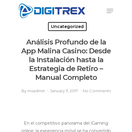
Skip
Menu
to
Close
main
Menu
content
Uncategorized
Análisis Profundo de la
App Malina Casino: Desde
la Instalación hasta la
Estrategia de Retiro –
Manual Completo
By
msadmin
January 11, 2017
No Comments
En el competitivo panorama del iGaming
online, la experiencia móvil se ha convertido