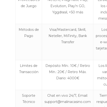
de Juego
Evolution, Play’n GO,
los
Yggdrasil, +50 más
incl
mesa,
Métodos de
Visa/Mastercard, Skrill,
Los
Pago
Neteller, MiFinity, Bank
proces
Transfer
e-wa
tarjeta
Límites de
Depósito Mín.: 10€ / Retiro
Los 
Transacción
Mín.: 20€ / Retiro Máx.
var
Diario: 4000€
métod
cu
Soporte
Chat en vivo 24/7, Email:
Tie
Técnico
support@malinacasino.com
respue