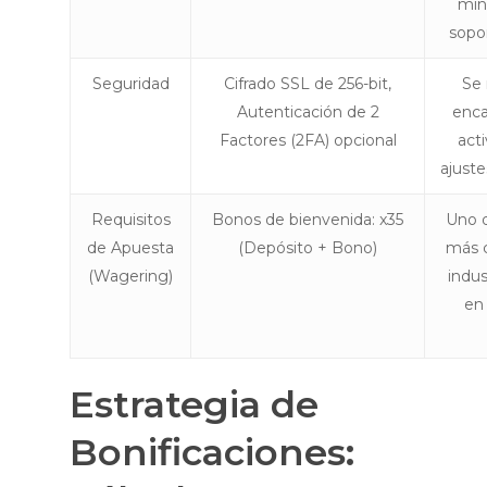
min
sopor
Seguridad
Cifrado SSL de 256-bit,
Se
Autenticación de 2
enc
Factores (2FA) opcional
acti
ajuste
Requisitos
Bonos de bienvenida: x35
Uno d
de Apuesta
(Depósito + Bono)
más 
(Wagering)
indus
en 
Estrategia de
Bonificaciones: