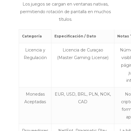
Los juegos se cargan en ventanas nativas,
permitiendo rotación de pantalla en muchos
títulos.
Categoría
Especificación / Dato
Notas 
Licencia y
Licencia de Curaçao
Númer
Regulación
(Master Gaming License)
visib
pági
j
in
Monedas
EUR, USD, BRL, PLN, NOK,
No
Aceptadas
CAD
crip
form
ap
Proveedores
NetEnt, Pragmatic Play,
La bi