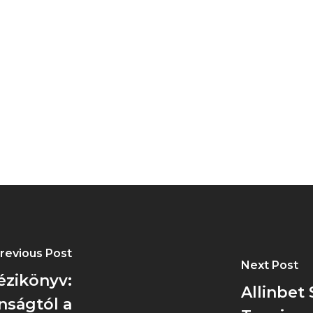
revious Post
Next Post
ézikönyv:
Allinbe
nságtól a