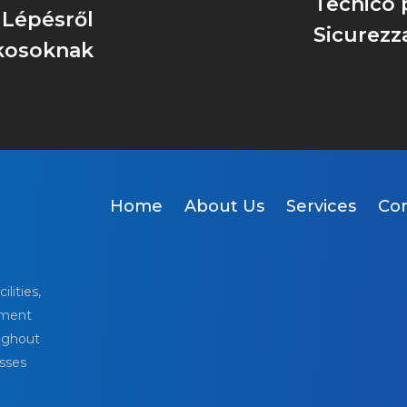
Tecnico 
 Lépésről
Sicurezz
kosoknak
Home
About Us
Services
Con
lities,
pment
oughout
esses