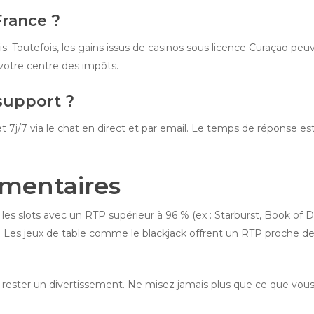
France ?
ais. Toutefois, les gains issus de casinos sous licence Curaçao pe
votre centre des impôts.
support ?
et 7j/7 via le chat en direct et par email. Le temps de réponse e
émentaires
 les slots avec un RTP supérieur à 96 % (ex : Starburst, Book of D
Les jeux de table comme le blackjack offrent un RTP proche de 9
oit rester un divertissement. Ne misez jamais plus que ce que vo