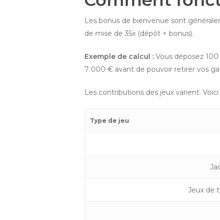
Comment fonct
Les bonus de bienvenue sont généralem
de mise de 35x (dépôt + bonus).
Exemple de calcul :
Vous déposez 100 €
7 000 € avant de pouvoir retirer vos ga
Les contributions des jeux varient. Voici
Type de jeu
Ja
Jeux de t