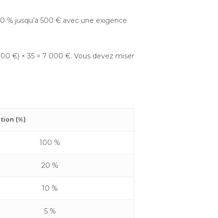
00 % jusqu’à 500 € avec une exigence
00 €) × 35 = 7 000 €. Vous devez miser
tion (%)
100 %
20 %
10 %
5 %