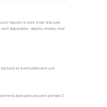
ez l’ajouter à votre écran d’accueil
sont disponibles : dépôts, retraits, chat
nt (facture) et éventuellement une
es virements bancaires peuvent prendre 3