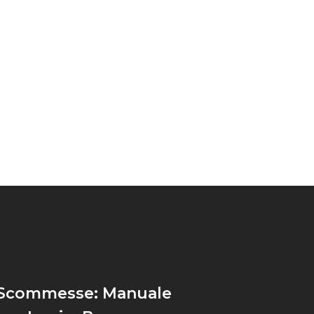
t Scommesse: Manuale