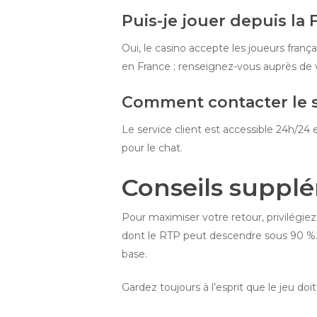
Puis-je jouer depuis la 
Oui, le casino accepte les joueurs franç
en France ; renseignez-vous auprès de 
Comment contacter le 
Le service client est accessible 24h/24 
pour le chat.
Conseils suppl
Pour maximiser votre retour, privilégiez
dont le RTP peut descendre sous 90 %. 
base.
Gardez toujours à l’esprit que le jeu d