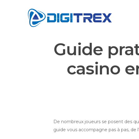
Skip
to
main
content
Guide pra
casino e
De nombreux joueurs se posent des qu
guide vous accompagne pas à pas, de l’