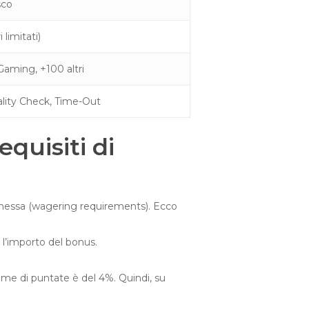
sco
 limitati)
aming, +100 altri
ality Check, Time-Out
quisiti di
ommessa (wagering requirements). Ecco
l’importo del bonus.
ume di puntate è del 4%. Quindi, su