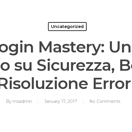
Home
About Us
Services
Co
Uncategorized
ogin Mastery: U
o su Sicurezza, 
Risoluzione Error
By
msadmin
January 17, 2017
No Comments