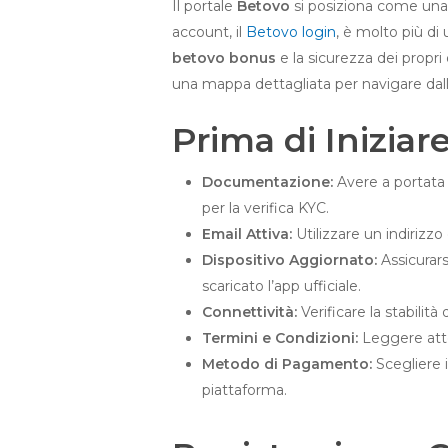
Il portale
Betovo
si posiziona come una
account, il
Betovo login
, è molto più di
betovo bonus
e la sicurezza dei propri
una mappa dettagliata per navigare dalla
Prima di Iniziare
Documentazione:
Avere a portata 
per la verifica KYC.
Email Attiva:
Utilizzare un indirizzo
Dispositivo Aggiornato:
Assicurars
scaricato l’app ufficiale.
Connettività:
Verificare la stabilità
Termini e Condizioni:
Leggere atten
Metodo di Pagamento:
Scegliere i
piattaforma.