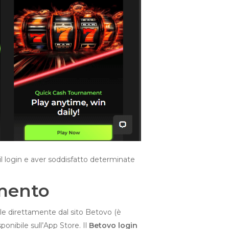
l login e aver soddisfatto determinate
imento
ile direttamente dal sito Betovo (è
ponibile sull’App Store. Il
Betovo login