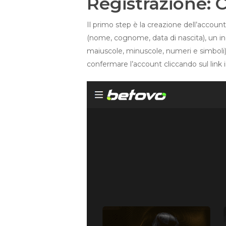
Registrazione: C
Il primo step è la creazione dell’account. 
(nome, cognome, data di nascita), un ind
maiuscole, minuscole, numeri e simboli).
confermare l’account cliccando sul link 