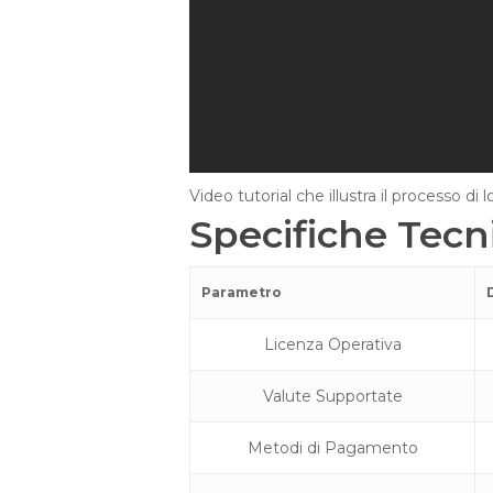
Video tutorial che illustra il processo di 
Specifiche Tecn
Parametro
Licenza Operativa
Valute Supportate
Metodi di Pagamento