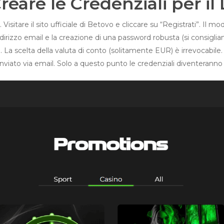
reare le Credenziali per il
Visitare il sito ufficiale di Betovo e cliccare su “Registrati”. Il mo
irizzo email e la creazione di una password robusta (si consiglia
 La scelta della valuta di conto (solitamente EUR) è irrevocabile
inviato via email. Solo a questo punto le credenziali diventeranno 