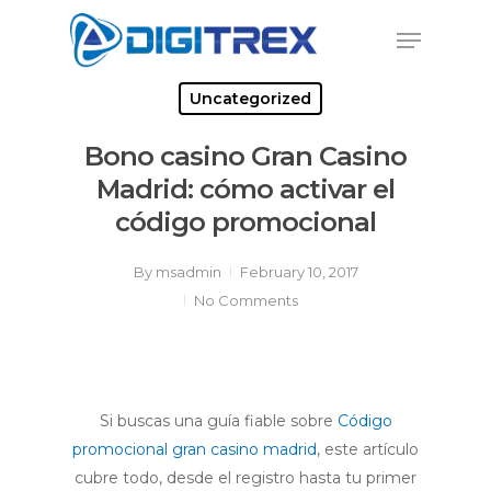
Skip
Menu
to
Close
main
Menu
content
Uncategorized
Bono casino Gran Casino
Madrid: cómo activar el
código promocional
By
msadmin
February 10, 2017
No Comments
Si buscas una guía fiable sobre
Código
promocional gran casino madrid
, este artículo
cubre todo, desde el registro hasta tu primer