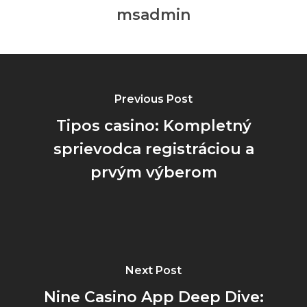
msadmin
Previous Post
Tipos casino: Kompletný
sprievodca registráciou a
prvým výberom
Next Post
Nine Casino App Deep Dive: