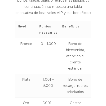
bonos, tiradas gratis o retiros más rápidos. A
continuación, se muestra una tabla
orientativa de los niveles VIP y sus beneficios:
Nivel
Puntos
Beneficios
necesarios
Bronce
0 – 1.000
Bono de
bienvenida,
atención al
cliente
estándar
Plata
1.001 –
Bono de
5.000
recarga, retiros
prioritarios
Oro
5.001 –
Gestor