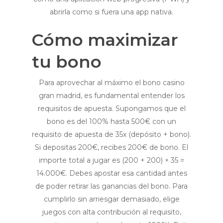
abrirla como si fuera una app nativa.
Cómo maximizar
tu bono
Para aprovechar al máximo el bono casino
gran madrid, es fundamental entender los
requisitos de apuesta. Supongamos que el
bono es del 100% hasta 500€ con un
requisito de apuesta de 35x (depósito + bono).
Si depositas 200€, recibes 200€ de bono. El
importe total a jugar es (200 + 200) × 35 =
14.000€. Debes apostar esa cantidad antes
de poder retirar las ganancias del bono. Para
cumplirlo sin arriesgar demasiado, elige
juegos con alta contribución al requisito,