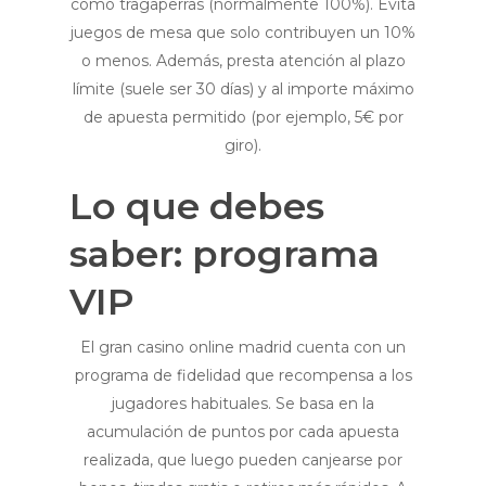
como tragaperras (normalmente 100%). Evita
juegos de mesa que solo contribuyen un 10%
o menos. Además, presta atención al plazo
límite (suele ser 30 días) y al importe máximo
de apuesta permitido (por ejemplo, 5€ por
giro).
Lo que debes
saber: programa
VIP
El gran casino online madrid cuenta con un
programa de fidelidad que recompensa a los
jugadores habituales. Se basa en la
acumulación de puntos por cada apuesta
realizada, que luego pueden canjearse por