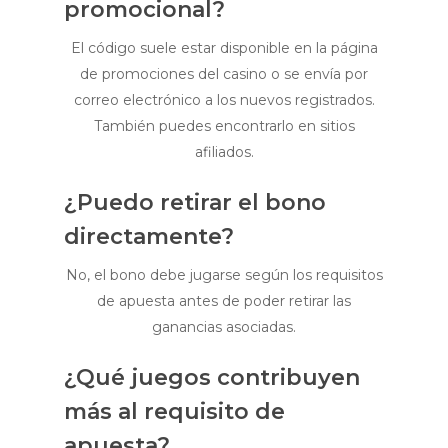
promocional?
El código suele estar disponible en la página
de promociones del casino o se envía por
correo electrónico a los nuevos registrados.
También puedes encontrarlo en sitios
afiliados.
¿Puedo retirar el bono
directamente?
No, el bono debe jugarse según los requisitos
de apuesta antes de poder retirar las
ganancias asociadas.
¿Qué juegos contribuyen
más al requisito de
apuesta?