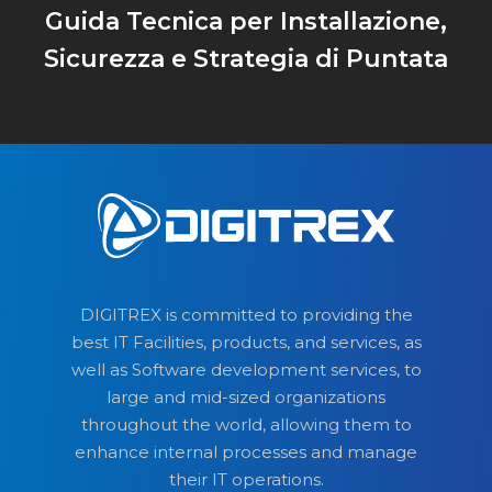
Guida Tecnica per Installazione,
Sicurezza e Strategia di Puntata
DIGITREX is committed to providing the
best IT Facilities, products, and services, as
well as Software development services, to
large and mid-sized organizations
throughout the world, allowing them to
enhance internal processes and manage
their IT operations.