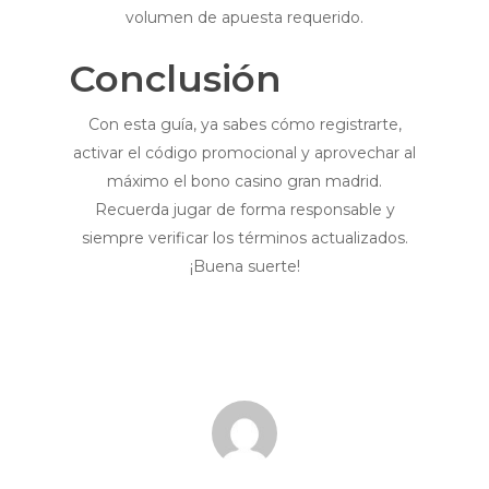
volumen de apuesta requerido.
Conclusión
Con esta guía, ya sabes cómo registrarte,
activar el código promocional y aprovechar al
máximo el bono casino gran madrid.
Recuerda jugar de forma responsable y
siempre verificar los términos actualizados.
¡Buena suerte!