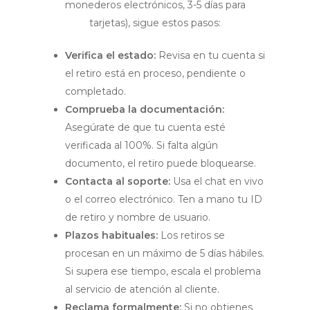
monederos electrónicos, 3-5 días para
tarjetas), sigue estos pasos:
Verifica el estado:
Revisa en tu cuenta si
el retiro está en proceso, pendiente o
completado.
Comprueba la documentación:
Asegúrate de que tu cuenta esté
verificada al 100%. Si falta algún
documento, el retiro puede bloquearse.
Contacta al soporte:
Usa el chat en vivo
o el correo electrónico. Ten a mano tu ID
de retiro y nombre de usuario.
Plazos habituales:
Los retiros se
procesan en un máximo de 5 días hábiles.
Si supera ese tiempo, escala el problema
al servicio de atención al cliente.
Reclama formalmente:
Si no obtienes