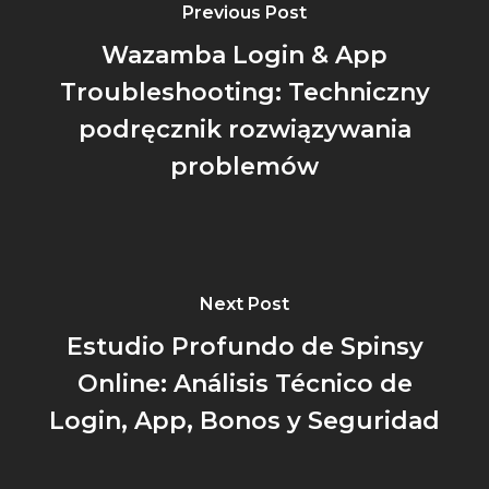
Previous Post
Wazamba Login & App
Troubleshooting: Techniczny
podręcznik rozwiązywania
problemów
Next Post
Estudio Profundo de Spinsy
Online: Análisis Técnico de
Login, App, Bonos y Seguridad