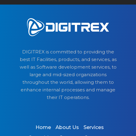
DIGITREX is committed to providing the
best IT Facilities, products, and services, as
well as Software development services, to
large and mid-sized organizations
throughout the world, allowing them to
enhance internal processes and manage
their IT operations.
Home
About Us
Services