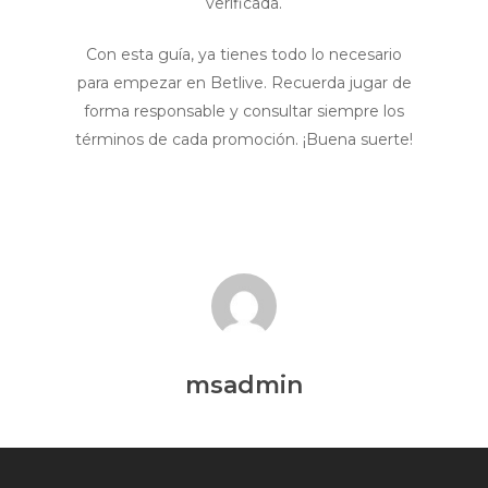
verificada.
Con esta guía, ya tienes todo lo necesario
para empezar en Betlive. Recuerda jugar de
forma responsable y consultar siempre los
términos de cada promoción. ¡Buena suerte!
msadmin