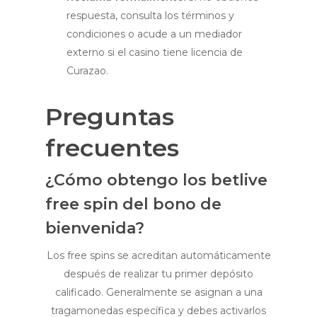
respuesta, consulta los términos y
condiciones o acude a un mediador
externo si el casino tiene licencia de
Curazao.
Preguntas
frecuentes
¿Cómo obtengo los betlive
free spin del bono de
bienvenida?
Los free spins se acreditan automáticamente
después de realizar tu primer depósito
calificado. Generalmente se asignan a una
tragamonedas específica y debes activarlos