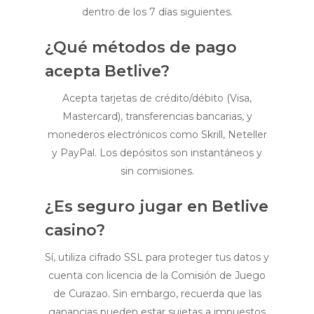
dentro de los 7 días siguientes.
¿Qué métodos de pago
acepta Betlive?
Acepta tarjetas de crédito/débito (Visa,
Mastercard), transferencias bancarias, y
monederos electrónicos como Skrill, Neteller
y PayPal. Los depósitos son instantáneos y
sin comisiones.
¿Es seguro jugar en Betlive
casino?
Sí, utiliza cifrado SSL para proteger tus datos y
cuenta con licencia de la Comisión de Juego
de Curazao. Sin embargo, recuerda que las
ganancias pueden estar sujetas a impuestos