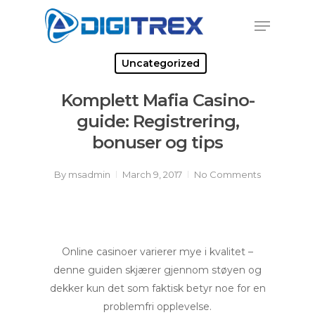
Skip
Menu
to
Close
main
Menu
content
Uncategorized
Komplett Mafia Casino-
guide: Registrering,
bonuser og tips
By
msadmin
March 9, 2017
No Comments
Online casinoer varierer mye i kvalitet –
denne guiden skjærer gjennom støyen og
dekker kun det som faktisk betyr noe for en
problemfri opplevelse.