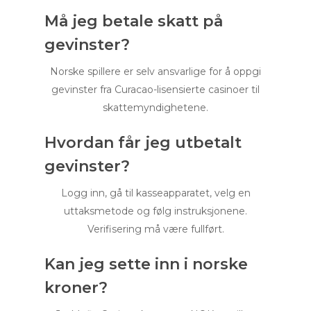
Må jeg betale skatt på
gevinster?
Norske spillere er selv ansvarlige for å oppgi
gevinster fra Curacao-lisensierte casinoer til
skattemyndighetene.
Hvordan får jeg utbetalt
gevinster?
Logg inn, gå til kasseapparatet, velg en
uttaksmetode og følg instruksjonene.
Verifisering må være fullført.
Kan jeg sette inn i norske
kroner?