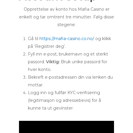
Opprettelse av konto hos Mafia Casino er
enkelt og tar omtrent tre minutter. Følg disse
stegene:
Gå til
https://mafia-casino.co.no/
og klikk
på ‘Registrer deg’.
Fyll inn e-post, brukernavn og et sterkt
passord.
Viktig:
Bruk unike passord for
hver konto.
Bekreft e-postadressen din via lenken du
mottar.
Logg inn og fullfør KYC-verifisering
(legitimasjon og adressebevis) for å
kunne ta ut gevinster.