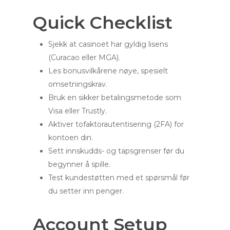
Quick Checklist
Sjekk at casinoet har gyldig lisens
(Curacao eller MGA).
Les bonusvilkårene nøye, spesielt
omsetningskrav.
Bruk en sikker betalingsmetode som
Visa eller Trustly.
Aktiver tofaktorautentisering (2FA) for
kontoen din.
Sett innskudds- og tapsgrenser før du
begynner å spille.
Test kundestøtten med et spørsmål før
du setter inn penger.
Account Setup