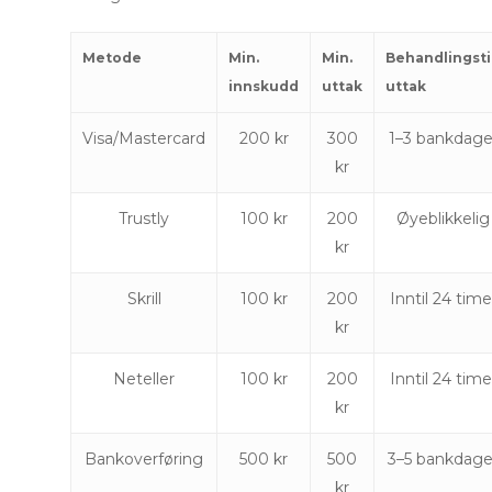
Metode
Min.
Min.
Behandlingst
innskudd
uttak
uttak
Visa/Mastercard
200 kr
300
1–3 bankdage
kr
Trustly
100 kr
200
Øyeblikkelig
kr
Skrill
100 kr
200
Inntil 24 time
kr
Neteller
100 kr
200
Inntil 24 time
kr
Bankoverføring
500 kr
500
3–5 bankdage
kr