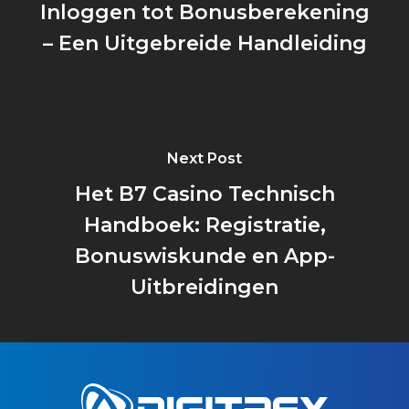
Inloggen tot Bonusberekening
– Een Uitgebreide Handleiding
Next Post
Het B7 Casino Technisch
Handboek: Registratie,
Bonuswiskunde en App-
Uitbreidingen