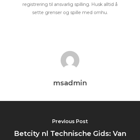
registrering til ansvarlig spilling. Husk alltid å
sette grenser og spille med omhu.
msadmin
Previous Post
Betcity nl Technische Gids: Van