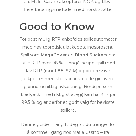
Ja, Mafia Casino aksepterer NOK og tilbyr
flere betalingsmetoder med norsk støtte.
Good to Know
For best mulig RTP anbefales spilleautomater
med høy teoretisk tilbakebetalingsprosent.
Spill som
Mega Joker
og
Blood Suckers
har
ofte RTP over 98 %. Unngå jackpotspill med
lav RTP (rundt 88–92 %) og progressive
jackpotter med stor varians, da de gir lavere
gjennomsnittlig avkastning. Bordspill som
blackjack (med riktig strategi) kan ha RTP på
99,5 % og er derfor et godt valg for bevisste
spillere.
Denne guiden har gitt deg alt du trenger for
å komme i gang hos Mafia Casino – fra