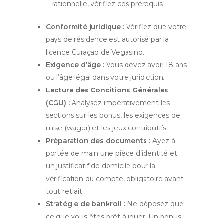
rationnelle, vérifiez ces prérequis :
Conformité juridique :
Vérifiez que votre
pays de résidence est autorisé par la
licence Curaçao de Vegasino.
Exigence d’âge :
Vous devez avoir 18 ans
ou l’âge légal dans votre juridiction.
Lecture des Conditions Générales
(CGU) :
Analysez impérativement les
sections sur les bonus, les exigences de
mise (wager) et les jeux contributifs.
Préparation des documents :
Ayez à
portée de main une pièce d’identité et
un justificatif de domicile pour la
vérification du compte, obligatoire avant
tout retrait.
Stratégie de bankroll :
Ne déposez que
ce que vous êtes prêt à jouer. Un bonus