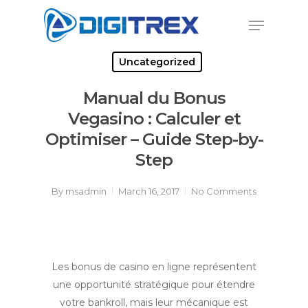
Skip
Menu
to
Close
main
Menu
content
Uncategorized
Manual du Bonus
Vegasino : Calculer et
Optimiser – Guide Step-by-
Step
By
msadmin
March 16, 2017
No Comments
Les bonus de casino en ligne représentent
une opportunité stratégique pour étendre
votre bankroll, mais leur mécanique est