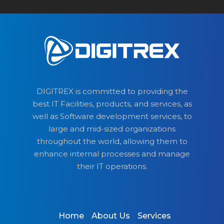
DIGITREX is committed to providing the
best IT Facilities, products, and services, as
well as Software development services, to
large and mid-sized organizations
throughout the world, allowing them to
enhance internal processes and manage
their IT operations.
Home
About Us
Services