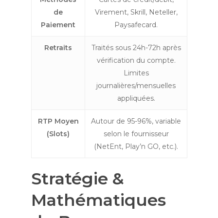
de
Virement, Skrill, Neteller,
Paiement
Paysafecard.
Retraits
Traités sous 24h-72h après
vérification du compte.
Limites
journalières/mensuelles
appliquées.
RTP Moyen
Autour de 95-96%, variable
(Slots)
selon le fournisseur
(NetEnt, Play’n GO, etc.).
Stratégie &
Mathématiques