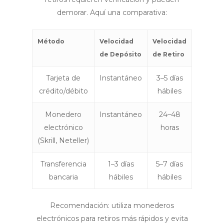
demorar. Aquí una comparativa:
Método
Velocidad
Velocidad
de Depósito
de Retiro
Tarjeta de
Instantáneo
3–5 días
crédito/débito
hábiles
Monedero
Instantáneo
24–48
electrónico
horas
(Skrill, Neteller)
Transferencia
1–3 días
5–7 días
bancaria
hábiles
hábiles
Recomendación: utiliza monederos
electrónicos para retiros más rápidos y evita