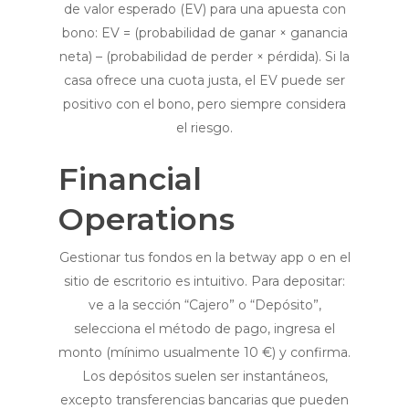
de valor esperado (EV) para una apuesta con
bono: EV = (probabilidad de ganar × ganancia
neta) – (probabilidad de perder × pérdida). Si la
casa ofrece una cuota justa, el EV puede ser
positivo con el bono, pero siempre considera
el riesgo.
Financial
Operations
Gestionar tus fondos en la betway app o en el
sitio de escritorio es intuitivo. Para depositar:
ve a la sección “Cajero” o “Depósito”,
selecciona el método de pago, ingresa el
monto (mínimo usualmente 10 €) y confirma.
Los depósitos suelen ser instantáneos,
excepto transferencias bancarias que pueden