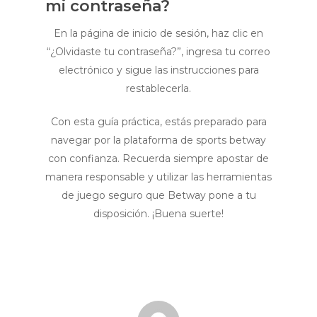
mi contraseña?
En la página de inicio de sesión, haz clic en
“¿Olvidaste tu contraseña?”, ingresa tu correo
electrónico y sigue las instrucciones para
restablecerla.
Con esta guía práctica, estás preparado para
navegar por la plataforma de sports betway
con confianza. Recuerda siempre apostar de
manera responsable y utilizar las herramientas
de juego seguro que Betway pone a tu
disposición. ¡Buena suerte!