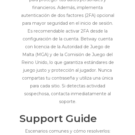
financieros. Además, implementa
autenticación de dos factores (2FA) opcional
para mayor seguridad en el inicio de sesión.
Es recomendable activar 2FA desde la
configuración de la cuenta. Betway cuenta
con licencia de la Autoridad de Juego de
Malta (MGA) y de la Comisión de Juego del
Reino Unido, lo que garantiza estándares de
juego justo y protección al jugador. Nunca
compartas tu contraseña y utiliza una única
para cada sitio. Si detectas actividad
sospechosa, contacta inmediatamente al
soporte.
Support Guide
Escenarios comunes y cómo resolverlos: