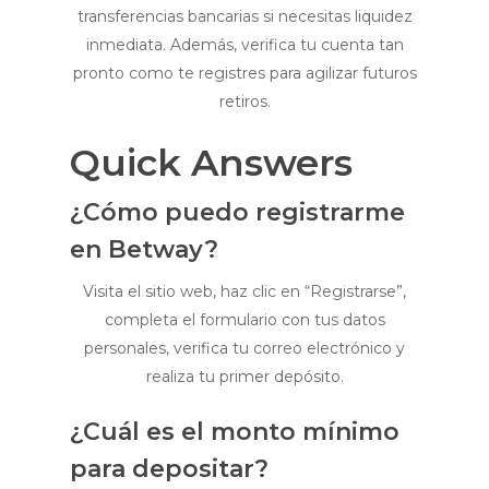
transferencias bancarias si necesitas liquidez
inmediata. Además, verifica tu cuenta tan
pronto como te registres para agilizar futuros
retiros.
Quick Answers
¿Cómo puedo registrarme
en Betway?
Visita el sitio web, haz clic en “Registrarse”,
completa el formulario con tus datos
personales, verifica tu correo electrónico y
realiza tu primer depósito.
¿Cuál es el monto mínimo
para depositar?