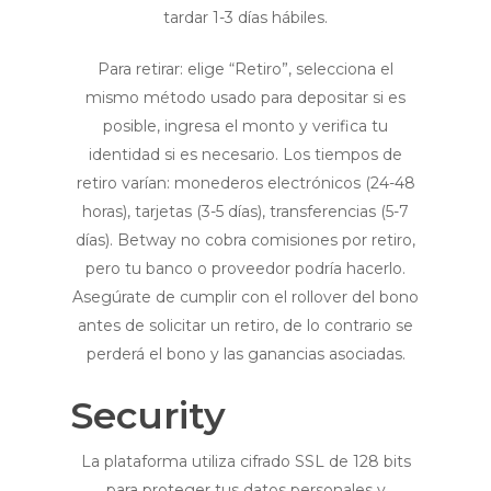
tardar 1-3 días hábiles.
Para retirar: elige “Retiro”, selecciona el
mismo método usado para depositar si es
posible, ingresa el monto y verifica tu
identidad si es necesario. Los tiempos de
retiro varían: monederos electrónicos (24-48
horas), tarjetas (3-5 días), transferencias (5-7
días). Betway no cobra comisiones por retiro,
pero tu banco o proveedor podría hacerlo.
Asegúrate de cumplir con el rollover del bono
antes de solicitar un retiro, de lo contrario se
perderá el bono y las ganancias asociadas.
Security
La plataforma utiliza cifrado SSL de 128 bits
para proteger tus datos personales y