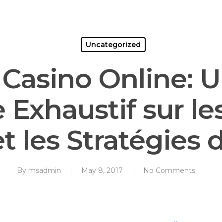
Home
About Us
Services
Co
Uncategorized
Casino Online: 
Exhaustif sur le
t les Stratégies 
By
msadmin
May 8, 2017
No Comments