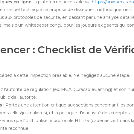
iques en ligne
, la plateforme accessible via
https://uniquecasino
. Ce manuel technique se propose de disséquer méthodiquement 
s aux protocoles de sécurité, en passant par une analyse détail
vue, mais d’un whitepaper conçu pour les joueurs exigeants qui con
cer : Checklist de Vérifi
rocédez à cette inspection préalable. Ne négligez aucune étape.
 l’autorité de régulation (ex: MGA, Curacao eGaming) et son nu
blic de l’autorité.
 :
Portez une attention critique aux sections concernant les bon
(mensuelles/journalières), et la politique d’inactivité des comptes.
-vous que l’URL utilise le protocole HTTPS (cadenas vert dans la b
rité reconnue.