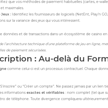
ifiez que vos méthodes de paiement habituelles (cartes, e-wallet
 et maximales.
 Jeux :
Identifiez les fournisseurs de logiciels (NetEnt, Play’n GO,
ions sur la variance des jeux qui vous intéressent.
e l’architecture technique d’une plateforme de jeu en ligne, met
relles de paiement sécurisées.
cription : Au-delà du Form
igne
comme celui-ci est un processus contractuel. Chaque donné
S’inscrire” ou “Créer un compte”. Ne passez jamais par un lien tier
es informations
exactes et vérifiables
: nom complet (tel que sur
uméro de téléphone. Toute divergence compliquera ultérieuremen