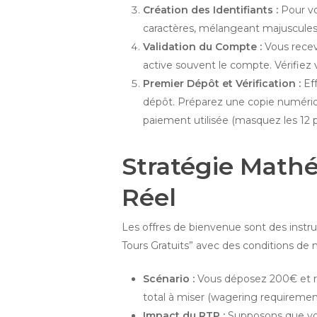
Création des Identifiants :
Pour v
caractères, mélangeant majuscules, 
Validation du Compte :
Vous recevr
active souvent le compte. Vérifiez 
Premier Dépôt et Vérification :
Eff
dépôt. Préparez une copie numérique
paiement utilisée (masquez les 12 p
Stratégie Mathé
Réel
Les offres de bienvenue sont des instr
Tours Gratuits” avec des conditions de
Scénario :
Vous déposez 200€ et re
total à miser (wagering requiremen
Impact du RTP :
Supposons que vou