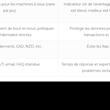
pour les machines à sous (varie
Indicateur clé de l’avantag
par jeu).
est élevé, meilleur est
ment de bout en bout, politiques
Protège les données per
identialité strictes.
transactions e
alement), CAD, NZD, etc.
Évite les frai
4/7, email, FAQ étendue.
Temps de réponse et expertis
problèmes techn