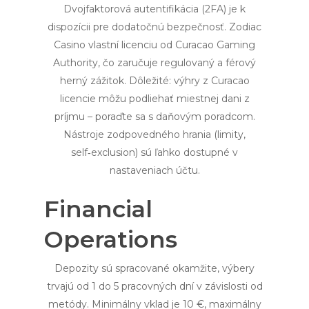
Dvojfaktorová autentifikácia (2FA) je k
dispozícii pre dodatočnú bezpečnosť. Zodiac
Casino vlastní licenciu od Curacao Gaming
Authority, čo zaručuje regulovaný a férový
herný zážitok. Dôležité: výhry z Curacao
licencie môžu podliehať miestnej dani z
príjmu – poraďte sa s daňovým poradcom.
Nástroje zodpovedného hrania (limity,
self‑exclusion) sú ľahko dostupné v
nastaveniach účtu.
Financial
Operations
Depozity sú spracované okamžite, výbery
trvajú od 1 do 5 pracovných dní v závislosti od
metódy. Minimálny vklad je 10 €, maximálny