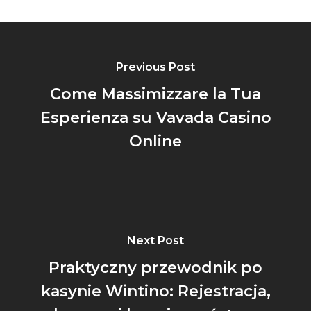
Previous Post
Come Massimizzare la Tua
Esperienza su Vavada Casino
Online
Next Post
Praktyczny przewodnik po
kasynie Wintino: Rejestracja,