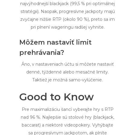
najvýhodnejší blackjack (99,5 % pri optimálnej
stratégii). Naopak, progresívne jackpoty majú
zvyčajne nižšie RTP (okolo 90 %), preto sa im
pri plnení wageringu radšej vyhnite.
Môžem nastaviť limit
prehrávania?
Áno, v nastaveniach účtu si môžete nastaviť
denné, týždenné alebo mesačné limity.
Taktiež je možná samo-vylúčenie.
Good to Know
Pre maximalizáciu šancí vyberajte hry s RTP
nad 96 %. Najlepšie sú stolové hry (blackjack,
baccarat) a niektoré videopokery. Vyhýbajte
sa progresívnym jackpotom, ak plníte