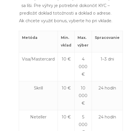
sa líši. Pre výhry je potrebné dokončiť KYC –
predložiť doklad totožnosti a doklad o adrese.
Ak chcete využiť bonus, vyberte ho pri vklade.
Metóda
Min.
Max.
Spracovanie
vklad
výber
Visa/Mastercard
10 €
4
1–3 dni
000
€
Skrill
10 €
10
24 hodín
000
€
Neteller
10 €
5
24 hodín
000