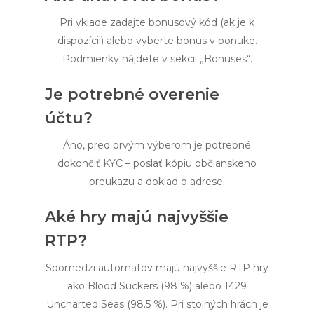
Pri vklade zadajte bonusový kód (ak je k
dispozícii) alebo vyberte bonus v ponuke.
Podmienky nájdete v sekcii „Bonuses“.
Je potrebné overenie
účtu?
Áno, pred prvým výberom je potrebné
dokončiť KYC – poslať kópiu občianskeho
preukazu a doklad o adrese.
Aké hry majú najvyššie
RTP?
Spomedzi automatov majú najvyššie RTP hry
ako Blood Suckers (98 %) alebo 1429
Uncharted Seas (98.5 %). Pri stolných hrách je