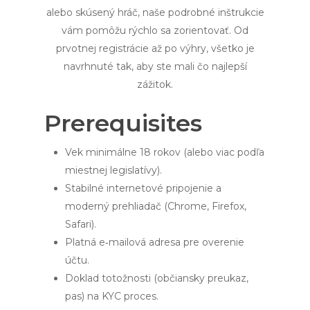
alebo skúsený hráč, naše podrobné inštrukcie
vám pomôžu rýchlo sa zorientovať. Od
prvotnej registrácie až po výhry, všetko je
navrhnuté tak, aby ste mali čo najlepší
zážitok.
Prerequisites
Vek minimálne 18 rokov (alebo viac podľa
miestnej legislatívy).
Stabilné internetové pripojenie a
moderný prehliadač (Chrome, Firefox,
Safari).
Platná e‑mailová adresa pre overenie
účtu.
Doklad totožnosti (občiansky preukaz,
pas) na KYC proces.