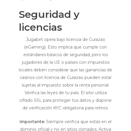
Seguridad y
licencias
Jugabet opera bajo licencia de Curazao
(eGaming). Esto implica que cumple con
estándares básicos de seguridad, pero los
jugadores de la UE o países con impuestos
locales deben considerar que las ganancias de
casinos con licencia de Curazao pueden estar
sujetas al impuesto sobre la renta personal.
Verifica las leyes de tu país. El sitio utiliza
cifrado SSL para proteger tus datos y dispone
de verificación KYC obligatoria para retiros.
Importante:
Siempre verifica que estás en el
dominio oficial y no en sitios clonados. Activa