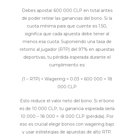
Debes apostar 600 000 CLP en total antes
de poder retirar las ganancias del bono. Si la
cuota mínima para que cuente es 1.50,
significa que cada apuesta debe tener al
menos esa cuota. Suponiendo una tasa de
retorno al jugador (RTP) del 97% en apuestas
deportivas, tu pérdida esperada durante el
cumplimiento es:
(1 – RTP) × Wagering = 0.03 × 600 000 = 18
000 CLP
Esto reduce el valor neto del bono. Si el bono
es de 10 000 CLP, tu ganancia esperada sería
10 000 – 18 000 = -8 000 CLP (pérdida). Por
eso es crucial elegir bonos con wagering bajo
y usar estrategias de apuestas de alto RTP.