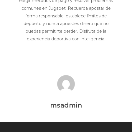
elegir métodos de pago y resolver problemas
comunes en Jugabet. Recuerda apostar de
forma responsable: establece límites de
depósito y nunca apuestes dinero que no
puedas permitirte perder. Disfruta de la
experiencia deportiva con inteligencia.
msadmin