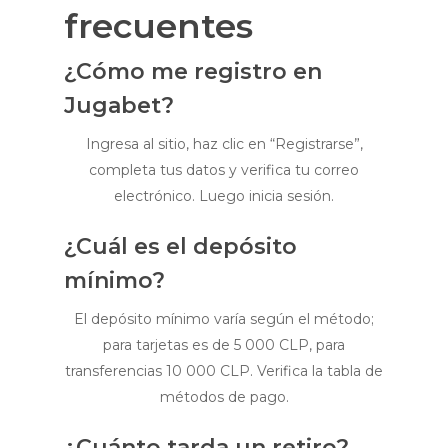
frecuentes
¿Cómo me registro en
Jugabet?
Ingresa al sitio, haz clic en “Registrarse”,
completa tus datos y verifica tu correo
electrónico. Luego inicia sesión.
¿Cuál es el depósito
mínimo?
El depósito mínimo varía según el método;
para tarjetas es de 5 000 CLP, para
transferencias 10 000 CLP. Verifica la tabla de
métodos de pago.
¿Cuánto tarda un retiro?