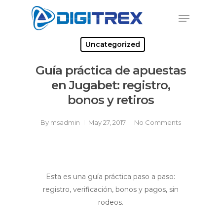
Skip
Menu
to
Close
main
Menu
content
Uncategorized
Guía práctica de apuestas
en Jugabet: registro,
bonos y retiros
By
msadmin
May 27, 2017
No Comments
Esta es una guía práctica paso a paso:
registro, verificación, bonos y pagos, sin
rodeos.