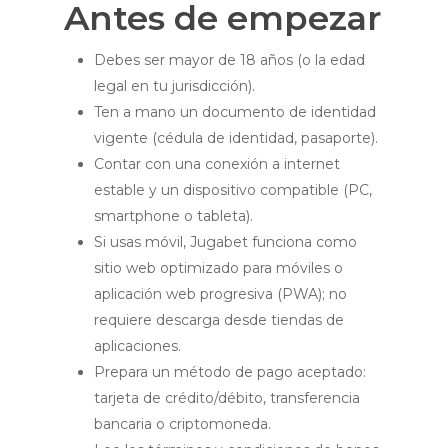
Antes de empezar
Debes ser mayor de 18 años (o la edad
legal en tu jurisdicción).
Ten a mano un documento de identidad
vigente (cédula de identidad, pasaporte).
Contar con una conexión a internet
estable y un dispositivo compatible (PC,
smartphone o tableta).
Si usas móvil, Jugabet funciona como
sitio web optimizado para móviles o
aplicación web progresiva (PWA); no
requiere descarga desde tiendas de
aplicaciones.
Prepara un método de pago aceptado:
tarjeta de crédito/débito, transferencia
bancaria o criptomoneda.