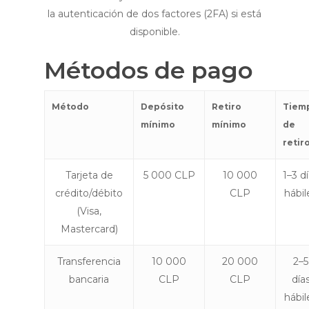
la autenticación de dos factores (2FA) si está
disponible.
Métodos de pago
Método
Depósito
Retiro
Tiem
mínimo
mínimo
de
retir
Tarjeta de
5 000 CLP
10 000
1–3 d
crédito/débito
CLP
hábil
(Visa,
Mastercard)
Transferencia
10 000
20 000
2–5
bancaria
CLP
CLP
día
hábil