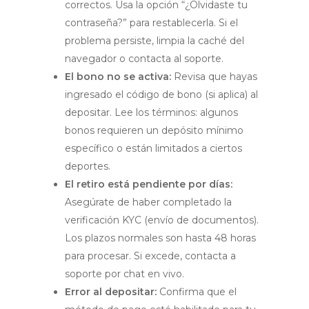
correctos. Usa la opción “¿Olvidaste tu
contraseña?” para restablecerla. Si el
problema persiste, limpia la caché del
navegador o contacta al soporte.
El bono no se activa:
Revisa que hayas
ingresado el código de bono (si aplica) al
depositar. Lee los términos: algunos
bonos requieren un depósito mínimo
específico o están limitados a ciertos
deportes.
El retiro está pendiente por días:
Asegúrate de haber completado la
verificación KYC (envío de documentos).
Los plazos normales son hasta 48 horas
para procesar. Si excede, contacta a
soporte por chat en vivo.
Error al depositar:
Confirma que el