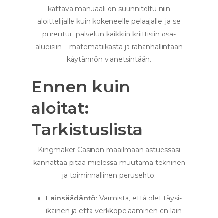
kattava manuaali on suunniteltu niin
aloittelijalle kuin kokeneelle pelaajalle, ja se
pureutuu palvelun kaikkiin kriittisiin osa-
alueisiin – matematiikasta ja rahanhallintaan
käytännön vianetsintään.
Ennen kuin
aloitat:
Tarkistuslista
Kingmaker Casinon maailmaan astuessasi
kannattaa pitää mielessä muutama tekninen
ja toiminnallinen perusehto:
Lainsäädäntö:
Varmista, että olet täysi-
ikäinen ja että verkkopelaaminen on lain