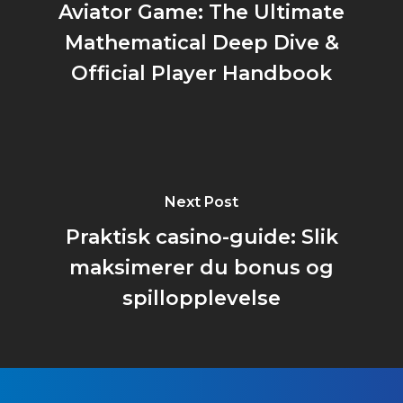
Aviator Game: The Ultimate
Mathematical Deep Dive &
Official Player Handbook
Next Post
Praktisk casino-guide: Slik
maksimerer du bonus og
spillopplevelse