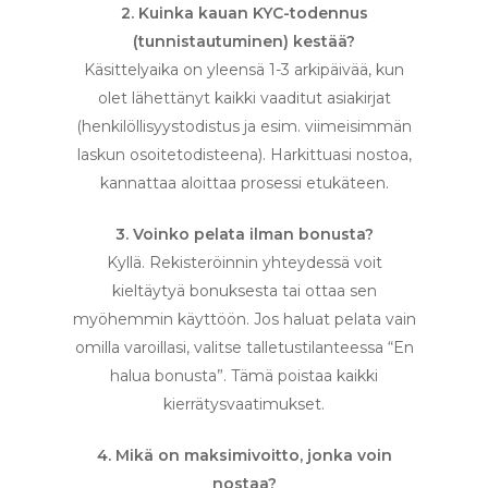
2. Kuinka kauan KYC-todennus
(tunnistautuminen) kestää?
Käsittelyaika on yleensä 1-3 arkipäivää, kun
olet lähettänyt kaikki vaaditut asiakirjat
(henkilöllisyystodistus ja esim. viimeisimmän
laskun osoitetodisteena). Harkittuasi nostoa,
kannattaa aloittaa prosessi etukäteen.
3. Voinko pelata ilman bonusta?
Kyllä. Rekisteröinnin yhteydessä voit
kieltäytyä bonuksesta tai ottaa sen
myöhemmin käyttöön. Jos haluat pelata vain
omilla varoillasi, valitse talletustilanteessa “En
halua bonusta”. Tämä poistaa kaikki
kierrätysvaatimukset.
4. Mikä on maksimivoitto, jonka voin
nostaa?