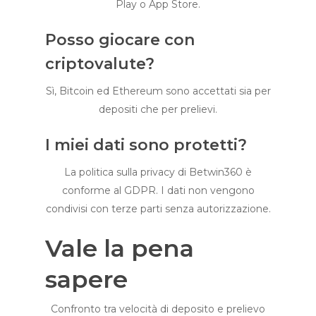
Play o App Store.
Posso giocare con
criptovalute?
Sì, Bitcoin ed Ethereum sono accettati sia per
depositi che per prelievi.
I miei dati sono protetti?
La politica sulla privacy di Betwin360 è
conforme al GDPR. I dati non vengono
condivisi con terze parti senza autorizzazione.
Vale la pena
sapere
Confronto tra velocità di deposito e prelievo