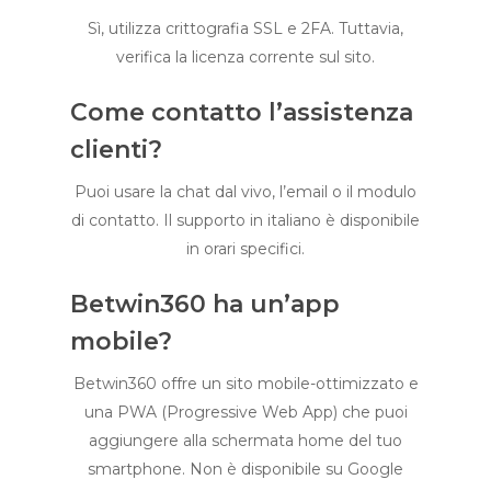
Sì, utilizza crittografia SSL e 2FA. Tuttavia,
verifica la licenza corrente sul sito.
Come contatto l’assistenza
clienti?
Puoi usare la chat dal vivo, l’email o il modulo
di contatto. Il supporto in italiano è disponibile
in orari specifici.
Betwin360 ha un’app
mobile?
Betwin360 offre un sito mobile-ottimizzato e
una PWA (Progressive Web App) che puoi
aggiungere alla schermata home del tuo
smartphone. Non è disponibile su Google