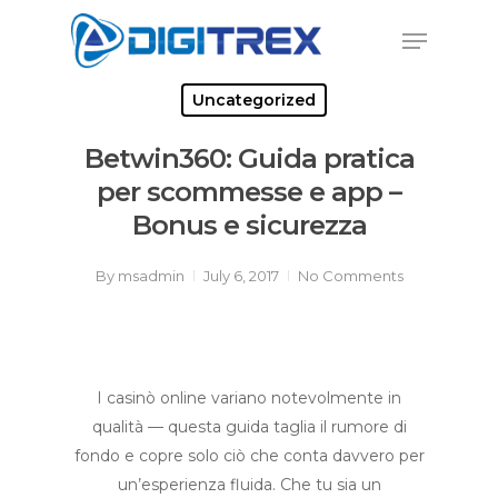
Skip
Menu
to
Close
main
Menu
content
Uncategorized
Betwin360: Guida pratica
per scommesse e app –
Bonus e sicurezza
By
msadmin
July 6, 2017
No Comments
I casinò online variano notevolmente in
qualità — questa guida taglia il rumore di
fondo e copre solo ciò che conta davvero per
un’esperienza fluida. Che tu sia un