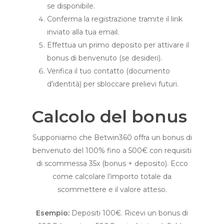
se disponibile.
Conferma la registrazione tramite il link
inviato alla tua email.
Effettua un primo deposito per attivare il
bonus di benvenuto (se desideri).
Verifica il tuo contatto (documento
d’identità) per sbloccare prelievi futuri.
Calcolo del bonus
Supponiamo che Betwin360 offra un bonus di
benvenuto del 100% fino a 500€ con requisiti
di scommessa 35x (bonus + deposito). Ecco
come calcolare l’importo totale da
scommettere e il valore atteso.
Esempio:
Depositi 100€. Ricevi un bonus di