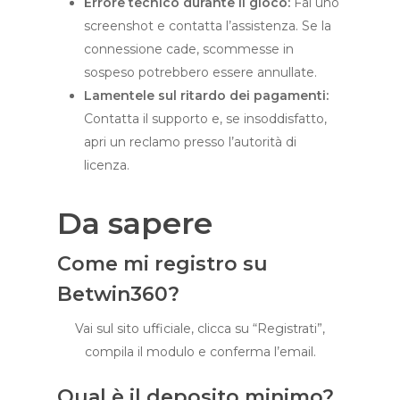
Errore tecnico durante il gioco:
Fai uno
screenshot e contatta l’assistenza. Se la
connessione cade, scommesse in
sospeso potrebbero essere annullate.
Lamentele sul ritardo dei pagamenti:
Contatta il supporto e, se insoddisfatto,
apri un reclamo presso l’autorità di
licenza.
Da sapere
Come mi registro su
Betwin360?
Vai sul sito ufficiale, clicca su “Registrati”,
compila il modulo e conferma l’email.
Qual è il deposito minimo?