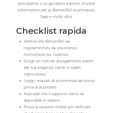
principiante o un giocatore esperto, troverai
informazioni utili su Betwin360 scommesse,
l’app e molto altro.
Checklist rapida
Verifica che Betwin360 sia
regolamentato da una licenza
riconosciuta (es. Curacao).
Scegli un metodo di pagamento adatto
alle tue esigenze (carte, e-wallet,
criptovalute).
Leggi i requisiti di scommessa del bonus
prima di accettarlo.
Assicurati che il supporto clienti sia
disponibile in italiano.
Prova la versione mobile per verificare