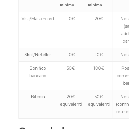
minimo
minimo
Visa/Mastercard
10€
20€
Nes
(s
add
ba
Skrill/Neteller
10€
10€
Nes
Bonifico
50€
100€
Poss
bancario
commi
ba
Bitcoin
20€
50€
Nes
equivalenti
equivalenti
(comm
rete e