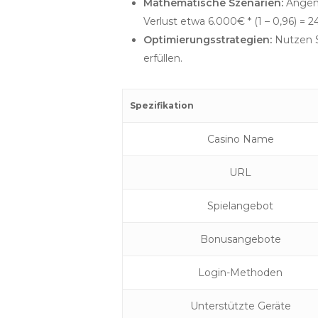
Mathematische Szenarien:
Angeno
Verlust etwa 6.000€ * (1 – 0,96) =
Optimierungsstrategien:
Nutzen S
erfüllen.
Spezifikation
Casino Name
URL
Spielangebot
Bonusangebote
Login-Methoden
Unterstützte Geräte