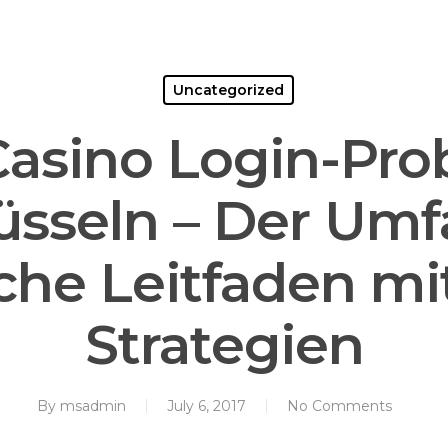
Home
About Us
Services
Co
Uncategorized
Casino Login-Pr
üsseln – Der Um
che Leitfaden mi
Strategien
By
msadmin
July 6, 2017
No Comments