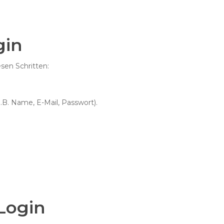
gin
sen Schritten:
.B. Name, E-Mail, Passwort).
Login