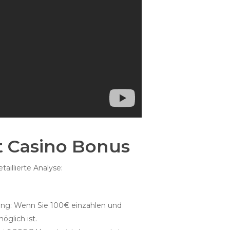
t Casino Bonus
taillierte Analyse:
ung: Wenn Sie 100€ einzahlen und
glich ist.