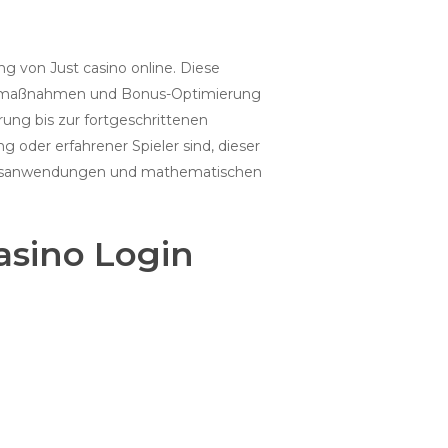
g von Just casino online. Diese
heitsmaßnahmen und Bonus-Optimierung
rung bis zur fortgeschrittenen
g oder erfahrener Spieler sind, dieser
Praxisanwendungen und mathematischen
asino Login