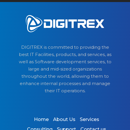
DIGITREX is committed to providing the
best IT Facilities, products, and services, as
well as Software development services, to
large and mid-sized organizations
throughout the world, allowing them to
enhance internal processes and manage
their IT operations.
Home
About Us
Services
Consulting
Support
Contact us