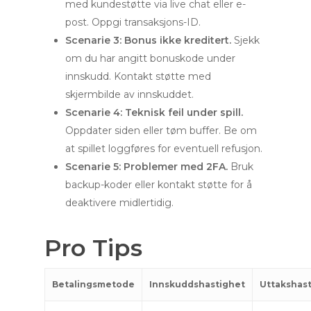
med kundestøtte via live chat eller e-
post. Oppgi transaksjons-ID.
Scenarie 3: Bonus ikke kreditert.
Sjekk
om du har angitt bonuskode under
innskudd. Kontakt støtte med
skjermbilde av innskuddet.
Scenarie 4: Teknisk feil under spill.
Oppdater siden eller tøm buffer. Be om
at spillet loggføres for eventuell refusjon.
Scenarie 5: Problemer med 2FA.
Bruk
backup-koder eller kontakt støtte for å
deaktivere midlertidig.
Pro Tips
Betalingsmetode
Innskuddshastighet
Uttakshas