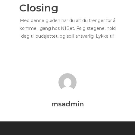
Closing
Med denne guiden har du alt du trenger for å
komme i gang hos N1Bet. Følg stegene, hold
deg til budsjettet, og spill ansvarlig. Lykke til!
msadmin