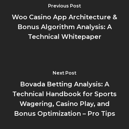
Previous Post
Woo Casino App Architecture &
Bonus Algorithm Analysis: A
Technical Whitepaper
Next Post
Bovada Betting Analysis: A
Technical Handbook for Sports
Wagering, Casino Play, and
Bonus Optimization – Pro Tips