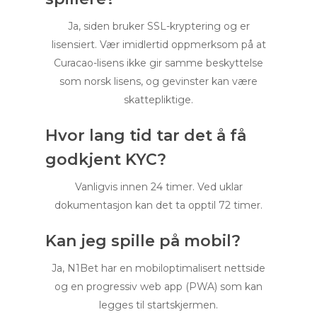
Ja, siden bruker SSL-kryptering og er
lisensiert. Vær imidlertid oppmerksom på at
Curacao-lisens ikke gir samme beskyttelse
som norsk lisens, og gevinster kan være
skattepliktige.
Hvor lang tid tar det å få
godkjent KYC?
Vanligvis innen 24 timer. Ved uklar
dokumentasjon kan det ta opptil 72 timer.
Kan jeg spille på mobil?
Ja, N1Bet har en mobiloptimalisert nettside
og en progressiv web app (PWA) som kan
legges til startskjermen.