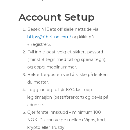
Account Setup
Besøk N1Bets offisielle nettside via
https://n1bet-no.com/
og klikk på
«Registrer».
Fyll inn e-post, velg et sikkert passord
(minst 8 tegn med tall og spesialtegn),
og oppgi mobilnummer.
Bekreft e-posten ved å klikke på lenken
du mottar.
Logg inn og fullfør KYC: last opp
legitimasjon (pass/førerkort) og bevis på
adresse.
Gjør første innskudd – minimum 100
NOK. Du kan velge mellom Vipps, kort,
krypto eller Trustly.