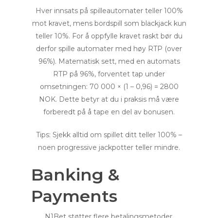
Hver innsats på spilleautomater teller 100%
mot kravet, mens bordspill som blackjack kun
teller 10%. For å oppfylle kravet raskt bør du
derfor spille automater med høy RTP (over
96%). Matematisk sett, med en automats
RTP på 96%, forventet tap under
omsetningen: 70 000 × (1 – 0,96) = 2800
NOK. Dette betyr at du i praksis må være
forberedt på å tape en del av bonusen.
Tips: Sjekk alltid om spillet ditt teller 100% –
noen progressive jackpotter teller mindre.
Banking &
Payments
N1Bet støtter flere betalingsmetoder.