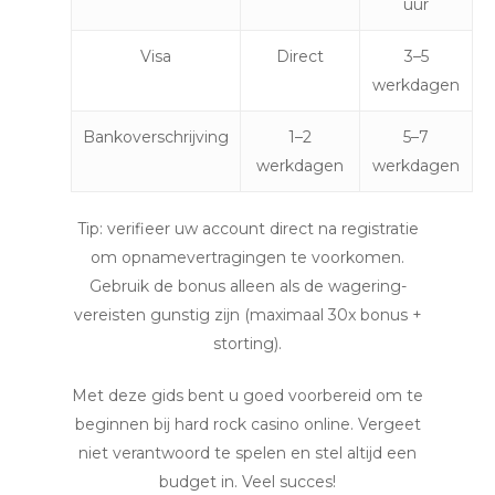
uur
Visa
Direct
3–5
werkdagen
Bankoverschrijving
1–2
5–7
werkdagen
werkdagen
Tip: verifieer uw account direct na registratie
om opnamevertragingen te voorkomen.
Gebruik de bonus alleen als de wagering-
vereisten gunstig zijn (maximaal 30x bonus +
storting).
Met deze gids bent u goed voorbereid om te
beginnen bij hard rock casino online. Vergeet
niet verantwoord te spelen en stel altijd een
budget in. Veel succes!