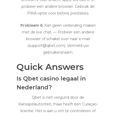
probeer een andere browser. Gebruik de
PWA-optie voor betere prestaties.
Probleem 6:
Kan geen verbinding maken
met de live chat. — Probeer een andere
browser of schakel over naar e-mail
(support@qbet.com). Vermeld uw
gebruikersnaam.
Quick Answers
Is Qbet casino legaal in
Nederland?
Qbet is niet vergund door de
Kansspelautoriteit, maar heeft een Curaçao-
licentie. Het is aan u om te controleren of