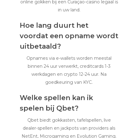
online gokken bij een Curaçao-casino legaal is
in uw land.
Hoe lang duurt het
voordat een opname wordt
uitbetaald?
Opnames via e-wallets worden meestal
binnen 24 uur verwerkt, creditcards 1-3
werkdagen en crypto 12-24 uur. Na
goedkeuring van KYC.
Welke spellen kan ik
spelen bij Qbet?
Qbet biedt gokkasten, tafelspellen, live
dealer-spellen en jackpots van providers als
NetEnt, Microgaming en Evolution Gaming.