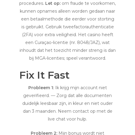
procedures.
Let op:
om fraude te voorkomen,
kunnen opnames alleen worden gedaan naar
een betaalmethode die eerder voor storting
is gebruikt. Gebruik tweefactorauthenticatie
(2FA) voor extra veiligheid. Het casino heeft
een Curaçao-licentie (nr. 8048/JAZ), wat
inhoudt dat het toezicht minder streng is dan
bij MGA-licenties; speel verantwoord.
Fix It Fast
Probleem 1:
Ik krijg mijn account niet
geverifieerd. — Zorg dat alle documenten
duidelijk leesbaar zijn, in kleur en niet ouder
dan 3 maanden. Neem contact op met de
live chat voor hulp.
Probleem 2:
Mijn bonus wordt niet