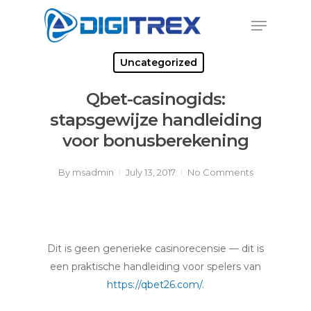
Skip
Menu
to
Close
main
Menu
content
Uncategorized
Qbet-casinogids:
stapsgewijze handleiding
voor bonusberekening
By
msadmin
July 13, 2017
No Comments
Dit is geen generieke casinorecensie — dit is
een praktische handleiding voor spelers van
https://qbet26.com/
.