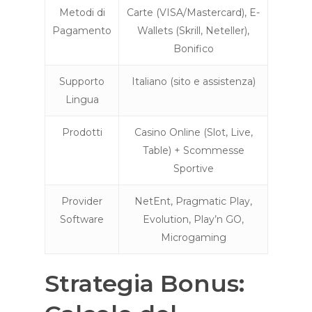
Metodi di
Carte (VISA/Mastercard), E-
Pagamento
Wallets (Skrill, Neteller),
Bonifico
Supporto
Italiano (sito e assistenza)
Lingua
Prodotti
Casino Online (Slot, Live,
Table) + Scommesse
Sportive
Provider
NetEnt, Pragmatic Play,
Software
Evolution, Play’n GO,
Microgaming
Strategia Bonus: