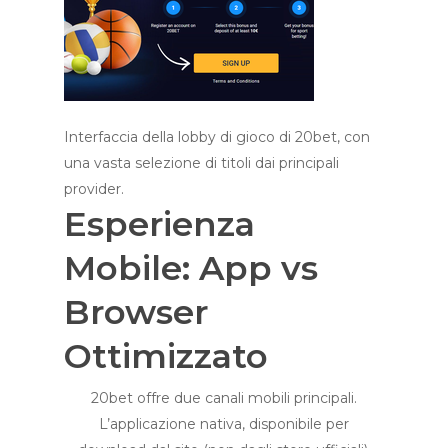
Interfaccia della lobby di gioco di 20bet, con
una vasta selezione di titoli dai principali
provider.
Esperienza
Mobile: App vs
Browser
Ottimizzato
20bet offre due canali mobili principali.
L’applicazione nativa, disponibile per