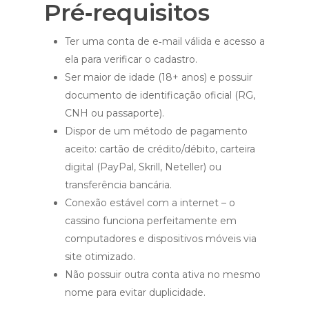
Pré‑requisitos
Ter uma conta de e‑mail válida e acesso a
ela para verificar o cadastro.
Ser maior de idade (18+ anos) e possuir
documento de identificação oficial (RG,
CNH ou passaporte).
Dispor de um método de pagamento
aceito: cartão de crédito/débito, carteira
digital (PayPal, Skrill, Neteller) ou
transferência bancária.
Conexão estável com a internet – o
cassino funciona perfeitamente em
computadores e dispositivos móveis via
site otimizado.
Não possuir outra conta ativa no mesmo
nome para evitar duplicidade.