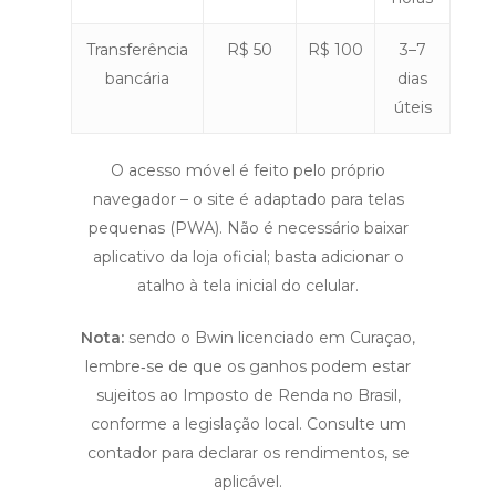
Transferência
R$ 50
R$ 100
3–7
bancária
dias
úteis
O acesso móvel é feito pelo próprio
navegador – o site é adaptado para telas
pequenas (PWA). Não é necessário baixar
aplicativo da loja oficial; basta adicionar o
atalho à tela inicial do celular.
Nota:
sendo o Bwin licenciado em Curaçao,
lembre‑se de que os ganhos podem estar
sujeitos ao Imposto de Renda no Brasil,
conforme a legislação local. Consulte um
contador para declarar os rendimentos, se
aplicável.