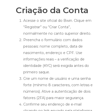
Criação da Conta
Acesse o site oficial do Bwin. Clique em
“Registrar” ou “Criar Conta”,
normalmente no canto superior direito.
Preencha o formulário com dados
pessoais: nome completo, data de
nascimento, endereço e CPF. Use
informações reais – a verificação de
identidade (KYC) será exigida antes do
primeiro saque.
Crie um nome de usuário e uma senha
forte (mínimo 8 caracteres, com letras e
números). Ative a autenticação de dois
fatores (2FA) para maior segurança.
Confirme seu endereço de e‑mail
clicando no link enviado pela plataforma.