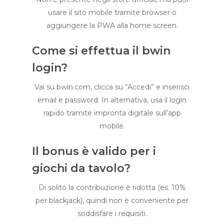
usare il sito mobile tramite browser o
aggiungere la PWA alla home screen.
Come si effettua il bwin
login?
Vai su bwin.com, clicca su “Accedi” e inserisci
email e password. In alternativa, usa il login
rapido tramite impronta digitale sull’app
mobile.
Il bonus è valido per i
giochi da tavolo?
Di solito la contribuzione è ridotta (es. 10%
per blackjack), quindi non è conveniente per
soddisfare i requisiti.