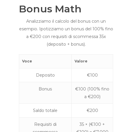
Bonus Math
Analizziamo il calcolo del bonus con un
esempio. Ipotizziamo un bonus del 100% fino
a €200 con requisiti di scommessa 35x
(deposito + bonus).
Voce
Valore
Deposito
€100
Bonus
€100 (100% fino
a €200)
Saldo totale
€200
Requisiti di
35 × (€100 +