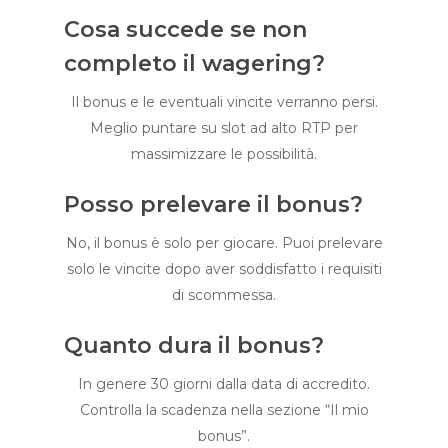
Cosa succede se non
completo il wagering?
Il bonus e le eventuali vincite verranno persi.
Meglio puntare su slot ad alto RTP per
massimizzare le possibilità.
Posso prelevare il bonus?
No, il bonus è solo per giocare. Puoi prelevare
solo le vincite dopo aver soddisfatto i requisiti
di scommessa.
Quanto dura il bonus?
In genere 30 giorni dalla data di accredito.
Controlla la scadenza nella sezione “Il mio
bonus”.