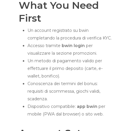
What You Need
First
Un account registrato su bwin
completando la procedura di verifica KYC.
Accesso tramite
bwin login
per
visualizzare la sezione promozioni.
Un metodo di pagamento valido per
effettuare il primo deposito (carte, e-
wallet, bonifico).
Conoscenza dei termini del bonus:
requisiti di scommessa, giochi validi,
scadenza.
Dispositivo compatibile:
app bwin
per
mobile (PWA dal browser) o sito web.