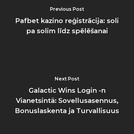
Previous Post
Pafbet kazino reģistrācija: soli
pa solim līdz spēlēšanai
Next Post
Galactic Wins Login -n
Vianetsintä: Sovellusasennus,
Bonuslaskenta ja Turvallisuus