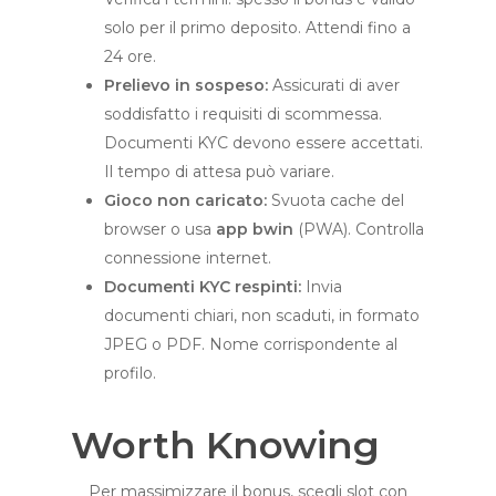
solo per il primo deposito. Attendi fino a
24 ore.
Prelievo in sospeso:
Assicurati di aver
soddisfatto i requisiti di scommessa.
Documenti KYC devono essere accettati.
Il tempo di attesa può variare.
Gioco non caricato:
Svuota cache del
browser o usa
app bwin
(PWA). Controlla
connessione internet.
Documenti KYC respinti:
Invia
documenti chiari, non scaduti, in formato
JPEG o PDF. Nome corrispondente al
profilo.
Worth Knowing
Per massimizzare il bonus, scegli slot con