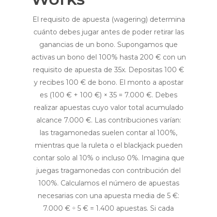
El requisito de apuesta (wagering) determina
cuánto debes jugar antes de poder retirar las
ganancias de un bono. Supongamos que
activas un bono del 100% hasta 200 € con un
requisito de apuesta de 35x. Depositas 100 €
y recibes 100 € de bono. El monto a apostar
es (100 € + 100 €) × 35 = 7.000 €. Debes
realizar apuestas cuyo valor total acumulado
alcance 7.000 €. Las contribuciones varían:
las tragamonedas suelen contar al 100%,
mientras que la ruleta o el blackjack pueden
contar solo al 10% o incluso 0%. Imagina que
juegas tragamonedas con contribución del
100%. Calculamos el número de apuestas
necesarias con una apuesta media de 5 €:
7.000 € ÷ 5 € = 1.400 apuestas. Si cada