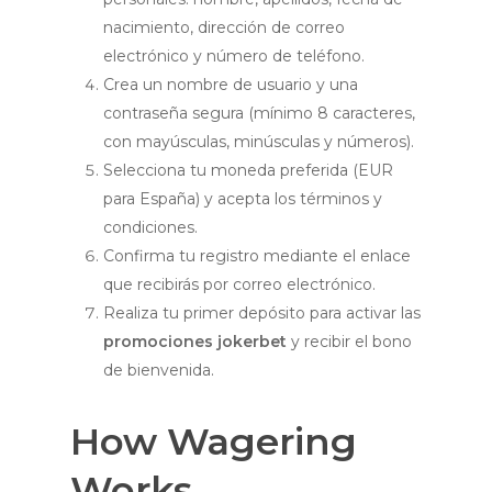
nacimiento, dirección de correo
electrónico y número de teléfono.
Crea un nombre de usuario y una
contraseña segura (mínimo 8 caracteres,
con mayúsculas, minúsculas y números).
Selecciona tu moneda preferida (EUR
para España) y acepta los términos y
condiciones.
Confirma tu registro mediante el enlace
que recibirás por correo electrónico.
Realiza tu primer depósito para activar las
promociones jokerbet
y recibir el bono
de bienvenida.
How Wagering
Works