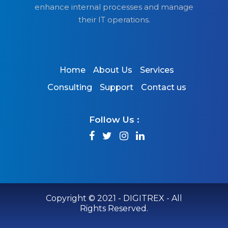
enhance internal processes and manage
their IT operations.
Home
About Us
Services
Consulting
Support
Contact us
Follow Us :
Copyright © 2021 - DIGITREX - All
Rights Reserved.