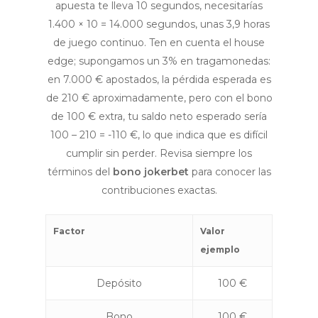
apuesta te lleva 10 segundos, necesitarías
1.400 × 10 = 14.000 segundos, unas 3,9 horas
de juego continuo. Ten en cuenta el house
edge; supongamos un 3% en tragamonedas:
en 7.000 € apostados, la pérdida esperada es
de 210 € aproximadamente, pero con el bono
de 100 € extra, tu saldo neto esperado sería
100 – 210 = -110 €, lo que indica que es difícil
cumplir sin perder. Revisa siempre los
términos del
bono jokerbet
para conocer las
contribuciones exactas.
Factor
Valor
ejemplo
Depósito
100 €
Bono
100 €