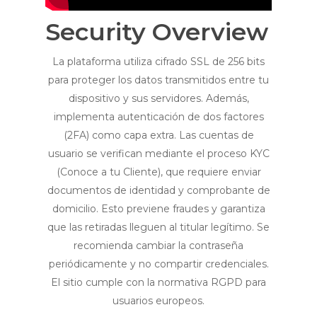
Security Overview
La plataforma utiliza cifrado SSL de 256 bits
para proteger los datos transmitidos entre tu
dispositivo y sus servidores. Además,
implementa autenticación de dos factores
(2FA) como capa extra. Las cuentas de
usuario se verifican mediante el proceso KYC
(Conoce a tu Cliente), que requiere enviar
documentos de identidad y comprobante de
domicilio. Esto previene fraudes y garantiza
que las retiradas lleguen al titular legítimo. Se
recomienda cambiar la contraseña
periódicamente y no compartir credenciales.
El sitio cumple con la normativa RGPD para
usuarios europeos.