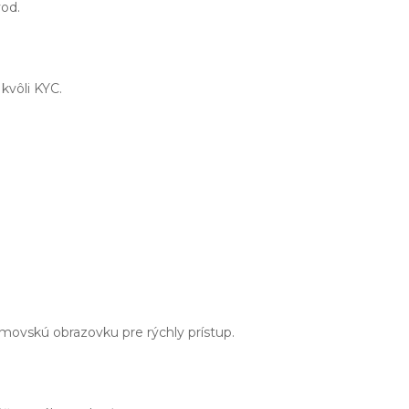
vod.
kvôli KYC.
.
movskú obrazovku pre rýchly prístup.