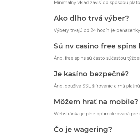
Minimálny vklad závisí od spôsobu plat
Ako dlho trvá výber?
Výbery trvajú od 24 hodín (e‑peňaženky
Sú nv casino free spins 
Áno, free spins sú často súčasťou týžd
Je kasíno bezpečné?
Áno, používa SSL šifrovanie a má platnú l
Môžem hrať na mobile?
Webstránka je plne optimalizovaná pre 
Čo je wagering?