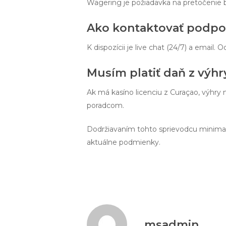
Wagering je požiadavka na pretočenie 
Ako kontaktovať podpo
K dispozícii je live chat (24/7) a email
Musím platiť daň z výhr
Ak má kasíno licenciu z Curaçao, výhry
poradcom.
Dodržiavaním tohto sprievodcu minimaliz
aktuálne podmienky.
msadmin