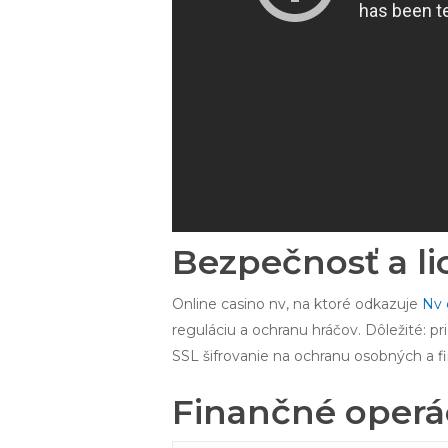
Bezpečnosť a l
Online casino nv, na ktoré odkazuje
Nv 
reguláciu a ochranu hráčov. Dôležité: pr
SSL šifrovanie na ochranu osobných a fi
Finančné operá