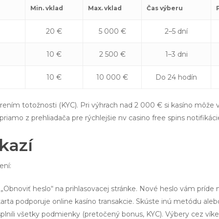
Min. vklad
Max. vklad
Čas výberu
20 €
5 000 €
2–5 dní
10 €
2 500 €
1–3 dni
10 €
10 000 €
Do 24 hodín
ením totožnosti (KYC). Pri výhrach nad 2 000 € si kasíno môže 
iamo z prehliadača pre rýchlejšie nv casino free spins notifikáci
kazí
ení:
„Obnoviť heslo“ na prihlasovacej stránke. Nové heslo vám príde n
 karta podporuje online kasíno transakcie. Skúste inú metódu ale
splnili všetky podmienky (pretočený bonus, KYC). Výbery cez víken