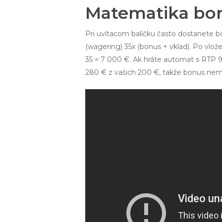
Matematika bo
Pri uvítacom balíčku často dostanete b
(wagering) 35x (bonus + vklad). Po vlož
35 = 7 000 €. Ak hráte automat s RTP 96
280 € z vašich 200 €, takže bonus nem