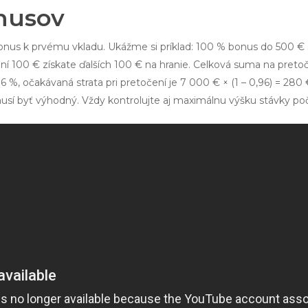
nusov
onus k prvému vkladu. Ukážme si príklad: 100 % bonus do 500 €
ení 100 € získate ďalších 100 € na hranie. Celková suma na preto
 %, očakávaná strata pri pretočení je 7 000 € × (1 – 0,96) = 280
usí byť výhodný. Vždy kontrolujte aj maximálnu výšku stávky p