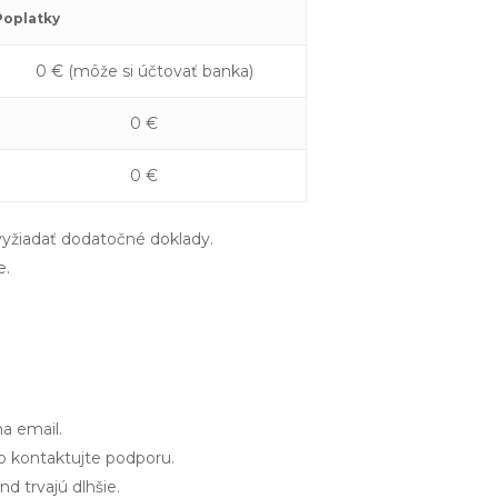
Poplatky
0 € (môže si účtovať banka)
0 €
0 €
vyžiadať dodatočné doklady.
e.
a email.
bo kontaktujte podporu.
d trvajú dlhšie.