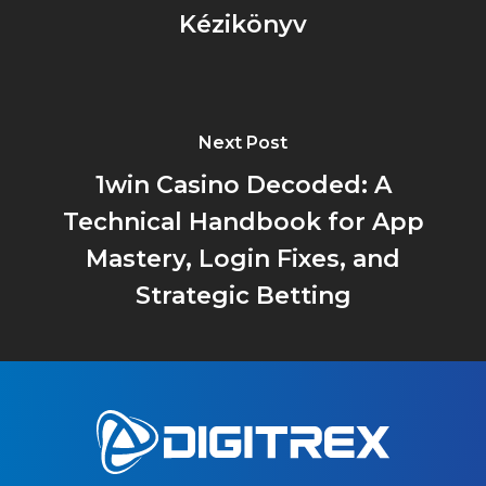
Kézikönyv
Next Post
1win Casino Decoded: A
Technical Handbook for App
Mastery, Login Fixes, and
Strategic Betting