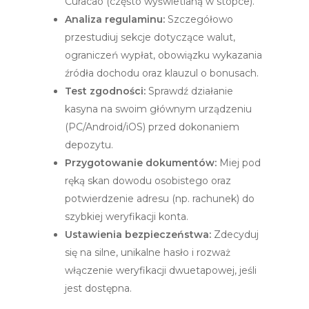
Curacao (często wyświetlaną w stopce).
Analiza regulaminu:
Szczegółowo
przestudiuj sekcje dotyczące walut,
ograniczeń wypłat, obowiązku wykazania
źródła dochodu oraz klauzul o bonusach.
Test zgodności:
Sprawdź działanie
kasyna na swoim głównym urządzeniu
(PC/Android/iOS) przed dokonaniem
depozytu.
Przygotowanie dokumentów:
Miej pod
ręką skan dowodu osobistego oraz
potwierdzenie adresu (np. rachunek) do
szybkiej weryfikacji konta.
Ustawienia bezpieczeństwa:
Zdecyduj
się na silne, unikalne hasło i rozważ
włączenie weryfikacji dwuetapowej, jeśli
jest dostępna.