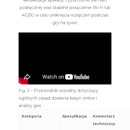
aktualizacje aplikacji, czyszczenie pamięci
podręcznej oraz stabilne połączenie Wi-Fi lub
4G/5G w celu uniknięcia rozłączeń podczas
gry na żywo.
Fig. 2 – Przewodnik wizualny dotyczący
ogólnych zasad działania kasyn online i
analizy gier.
Kategoria
Specyfikacja
Komentarz
techniczny