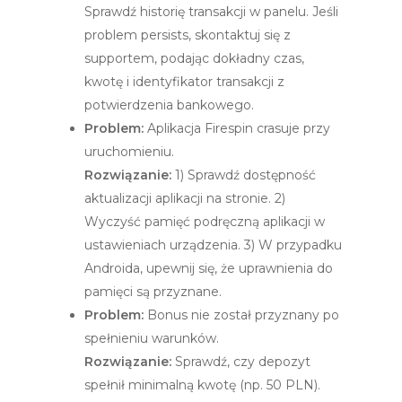
Sprawdź historię transakcji w panelu. Jeśli
problem persists, skontaktuj się z
supportem, podając dokładny czas,
kwotę i identyfikator transakcji z
potwierdzenia bankowego.
Problem:
Aplikacja Firespin crasuje przy
uruchomieniu.
Rozwiązanie:
1) Sprawdź dostępność
aktualizacji aplikacji na stronie. 2)
Wyczyść pamięć podręczną aplikacji w
ustawieniach urządzenia. 3) W przypadku
Androida, upewnij się, że uprawnienia do
pamięci są przyznane.
Problem:
Bonus nie został przyznany po
spełnieniu warunków.
Rozwiązanie:
Sprawdź, czy depozyt
spełnił minimalną kwotę (np. 50 PLN).