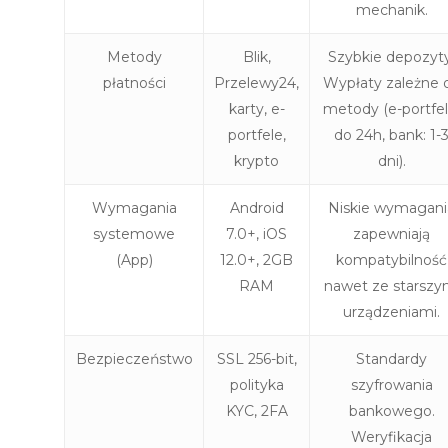
mechanik.
Metody
Blik,
Szybkie depozyty
płatności
Przelewy24,
Wypłaty zależne 
karty, e-
metody (e-portfel
portfele,
do 24h, bank: 1-
krypto
dni).
Wymagania
Android
Niskie wymagani
systemowe
7.0+, iOS
zapewniają
(App)
12.0+, 2GB
kompatybilność
RAM
nawet ze starszy
urządzeniami.
Bezpieczeństwo
SSL 256-bit,
Standardy
polityka
szyfrowania
KYC, 2FA
bankowego.
Weryfikacja