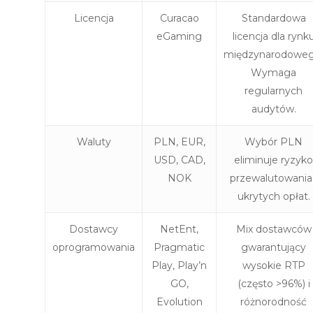
Licencja
Curacao
Standardowa
eGaming
licencja dla rynk
międzynarodoweg
Wymaga
regularnych
audytów.
Waluty
PLN, EUR,
Wybór PLN
USD, CAD,
eliminuje ryzyko
NOK
przewalutowania 
ukrytych opłat.
Dostawcy
NetEnt,
Mix dostawców
oprogramowania
Pragmatic
gwarantujący
Play, Play’n
wysokie RTP
GO,
(często >96%) i
Evolution
różnorodność