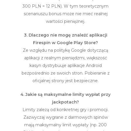
300 PLN = 12 PLN). W tym teoretycznym
scenariuszu bonus może nie mieć realnej
wartości pieniężnej.
3. Dlaczego nie mogę znaleźć aplikacji
Firespin w Google Play Store?
Ze względu na politykę Google dotyczącą
aplikacji z realnym pieniędzmi, większość
kasyn dystrybuuje aplikacje Android
bezpośrednio ze swoich stron. Pobieranie z
oficjalnej strony jest bezpieczne.
4. Jakie są maksymalne limity wypłat przy
jackpotach?
Limity zależą od konkretnej gry i promocji.
Zazwyczaj wygrane z darmowych spinów
mają maksymalny limit wypłaty (np. 200