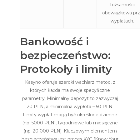
tożsamości
obowiązkowa prz
wypłatach.
Bankowość i
bezpieczeństwo:
Protokoły i limity
Kasyno oferuje szeroki wachlarz metod, z
których każda ma swoje specyficzne
parametry. Minimalny depozyt to zazwyczaj
20 PLN, a minimalna wypłota – 50 PLN.
Limity wypłat mogą być określone dzienne
(np. 5000 PLN), tygodniowe lub miesięczne
(np. 20 000 PLN). Kluczowym elementem
bezpieczeństwa jest proces KYC (Know Your