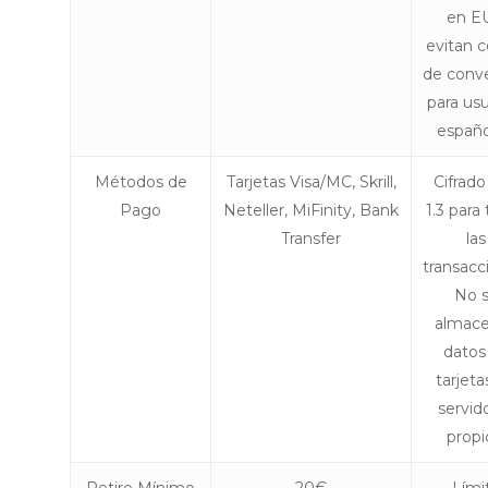
en E
evitan c
de conv
para usu
españo
Métodos de
Tarjetas Visa/MC, Skrill,
Cifrado
Pago
Neteller, MiFinity, Bank
1.3 para
Transfer
las
transacc
No 
almac
datos
tarjeta
servid
propi