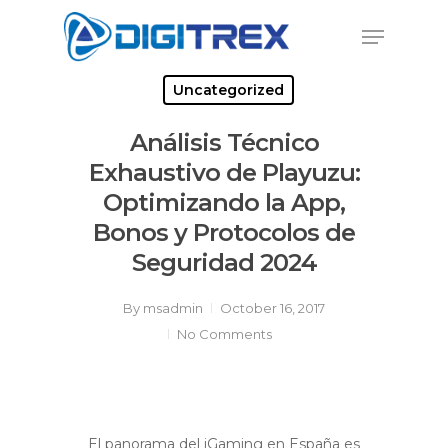
Skip
Menu
to
Close
main
Menu
content
Uncategorized
Análisis Técnico
Exhaustivo de Playuzu:
Optimizando la App,
Bonos y Protocolos de
Seguridad 2024
By
msadmin
October 16, 2017
No Comments
El panorama del iGaming en España es