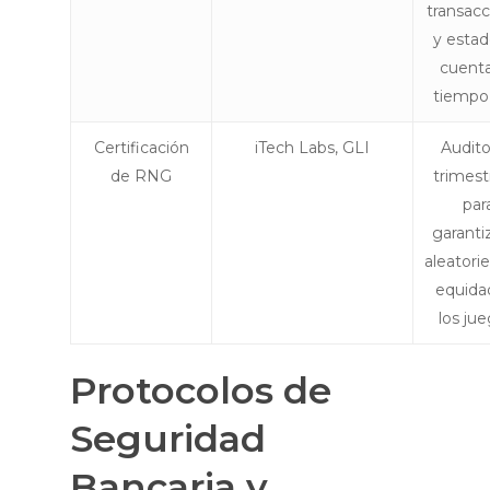
transacc
y esta
cuent
tiempo 
Certificación
iTech Labs, GLI
Audito
de RNG
trimest
par
garantiz
aleatori
equida
los jue
Protocolos de
Seguridad
Bancaria y