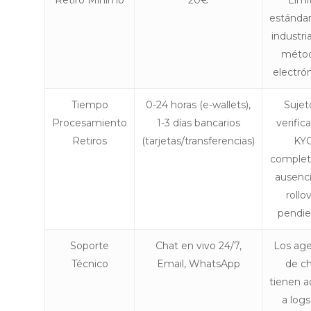
Retiro Mínimo
20€
Lími
estándar
industri
méto
electrón
Tiempo
0-24 horas (e-wallets),
Sujet
Procesamiento
1-3 días bancarios
verific
Retiros
(tarjetas/transferencias)
KY
complet
ausenc
rollo
pendie
Soporte
Chat en vivo 24/7,
Los ag
Técnico
Email, WhatsApp
de c
tienen 
a logs