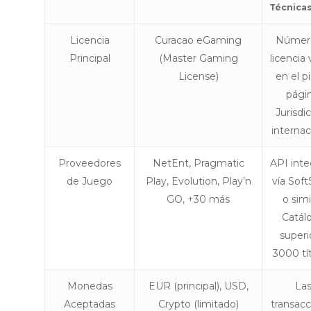
Técnica
Licencia
Curacao eGaming
Númer
Principal
(Master Gaming
licencia 
License)
en el p
págin
Jurisdi
internac
Proveedores
NetEnt, Pragmatic
API int
de Juego
Play, Evolution, Play’n
vía Soft
GO, +30 más
o simi
Catál
superi
3000 tít
Monedas
EUR (principal), USD,
La
Aceptadas
Crypto (limitado)
transacc