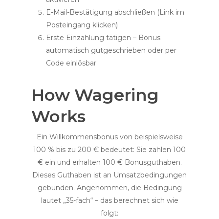
E-Mail-Bestätigung abschließen (Link im
Posteingang klicken)
Erste Einzahlung tätigen – Bonus
automatisch gutgeschrieben oder per
Code einlösbar
How Wagering
Works
Ein Willkommensbonus von beispielsweise
100 % bis zu 200 € bedeutet: Sie zahlen 100
€ ein und erhalten 100 € Bonusguthaben.
Dieses Guthaben ist an Umsatzbedingungen
gebunden. Angenommen, die Bedingung
lautet „35-fach“ – das berechnet sich wie
folgt: