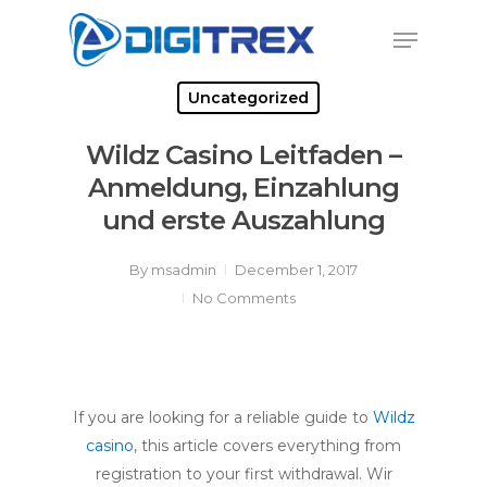
Skip
Menu
to
Close
main
Menu
content
Uncategorized
Wildz Casino Leitfaden –
Anmeldung, Einzahlung
und erste Auszahlung
By
msadmin
December 1, 2017
No Comments
If you are looking for a reliable guide to
Wildz
casino
, this article covers everything from
registration to your first withdrawal. Wir