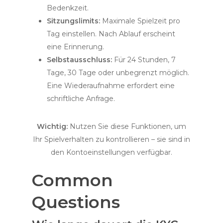
Bedenkzeit.
Sitzungslimits:
Maximale Spielzeit pro
Tag einstellen. Nach Ablauf erscheint
eine Erinnerung.
Selbstausschluss:
Für 24 Stunden, 7
Tage, 30 Tage oder unbegrenzt möglich.
Eine Wiederaufnahme erfordert eine
schriftliche Anfrage.
Wichtig:
Nutzen Sie diese Funktionen, um
Ihr Spielverhalten zu kontrollieren – sie sind in
den Kontoeinstellungen verfügbar.
Common
Questions