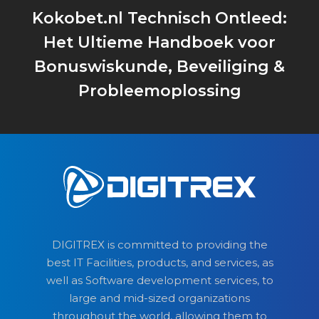
Kokobet.nl Technisch Ontleed:
Het Ultieme Handboek voor
Bonuswiskunde, Beveiliging &
Probleemoplossing
DIGITREX is committed to providing the
best IT Facilities, products, and services, as
well as Software development services, to
large and mid-sized organizations
throughout the world, allowing them to