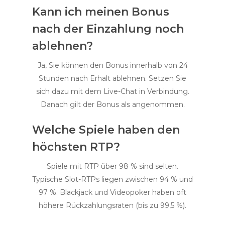
Kann ich meinen Bonus
nach der Einzahlung noch
ablehnen?
Ja, Sie können den Bonus innerhalb von 24
Stunden nach Erhalt ablehnen. Setzen Sie
sich dazu mit dem Live-Chat in Verbindung.
Danach gilt der Bonus als angenommen.
Welche Spiele haben den
höchsten RTP?
Spiele mit RTP über 98 % sind selten.
Typische Slot-RTPs liegen zwischen 94 % und
97 %. Blackjack und Videopoker haben oft
höhere Rückzahlungsraten (bis zu 99,5 %).