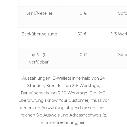
Skrill/Neteller
10 €
Sofo
Banküberweisung
50 €
1–3 Wer
PayPal (falls
10 €
Sofo
verfügbar)
Auszahlungen: E-Wallets innerhalb von 24
Stunden, Kreditkarten 2–5 Werktage,
Banküberweisung 5–10 Werktage. Die KYC-
Überprüfung (Know Your Customer) muss vor
der ersten Auszahlung abgeschlossen sein –
reichen Sie Ausweis und Adressnachweis (z.
B. Stromrechnung) ein.