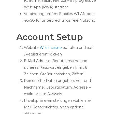
(Chrome, Safari, Firefox) – als progressive
Web-App (PWA) startbar
Verbindung prüfen: Stabiles WLAN oder
4G/5G für unterbrechungsfreie Nutzung
Account Setup
Website
Wildz casino
aufrufen und auf
„Registrieren“ klicken
E-Mail-Adresse, Benutzername und
sicheres Passwort eingeben (min. 8
Zeichen, Großbuchstaben, Ziffern)
Persönliche Daten angeben: Vor- und
Nachname, Geburtsdatum, Adresse –
exakt wie im Ausweis
Privatsphäre-Einstellungen wählen: E-
Mail-Benachrichtigungen optional
aktivieren