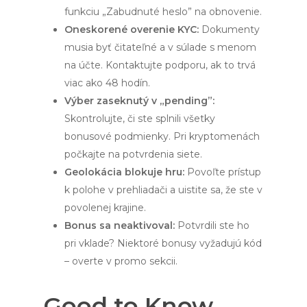
funkciu „Zabudnuté heslo” na obnovenie.
Oneskorené overenie KYC:
Dokumenty
musia byť čitateľné a v súlade s menom
na účte. Kontaktujte podporu, ak to trvá
viac ako 48 hodín.
Výber zaseknutý v „pending”:
Skontrolujte, či ste splnili všetky
bonusové podmienky. Pri kryptomenách
počkajte na potvrdenia siete.
Geolokácia blokuje hru:
Povoľte prístup
k polohe v prehliadači a uistite sa, že ste v
povolenej krajine.
Bonus sa neaktivoval:
Potvrdili ste ho
pri vklade? Niektoré bonusy vyžadujú kód
– overte v promo sekcii.
Good to Know