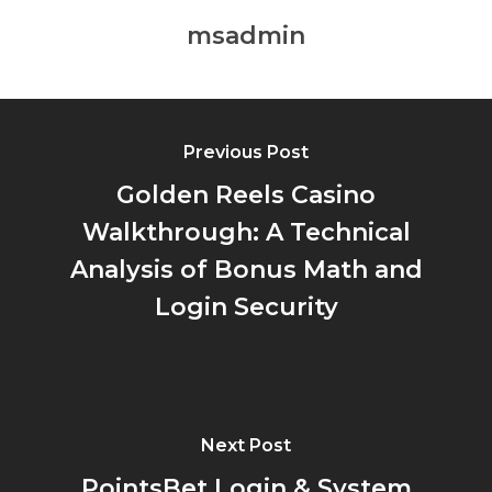
msadmin
Previous Post
Golden Reels Casino
Walkthrough: A Technical
Analysis of Bonus Math and
Login Security
Next Post
PointsBet Login & System