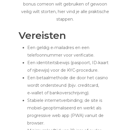
bonus comeon wilt gebruiken of gewoon
veilig wilt storten, hier vind je alle praktische
stappen.
Vereisten
Een geldig e‑mailadres en een
telefoonnummer voor verificatie.
Een identiteitsbewijs (paspoort, ID‑kaart
of rijbewijs) voor de KYC‑procedure.
Een betaalmethode die door het casino
wordt ondersteund (bijv. creditcard,
e‑wallet of bankoverschrijving).
Stabiele internetverbinding; de site is
mobiel‑geoptimaliseerd en werkt als
progressive web app (PWA) vanuit de
browser.