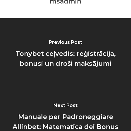
msadmin
Previous Post
Tonybet ceļvedis: reģistrācija,
bonusi un droši maksājumi
Next Post
Manuale per Padroneggiare
Allinbet: Matematica dei Bonus