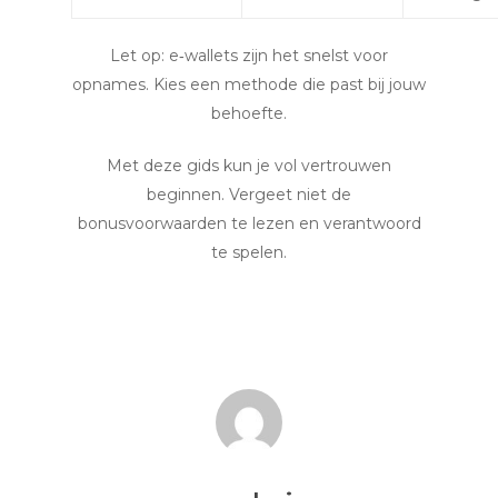
Let op: e‑wallets zijn het snelst voor
opnames. Kies een methode die past bij jouw
behoefte.
Met deze gids kun je vol vertrouwen
beginnen. Vergeet niet de
bonusvoorwaarden te lezen en verantwoord
te spelen.