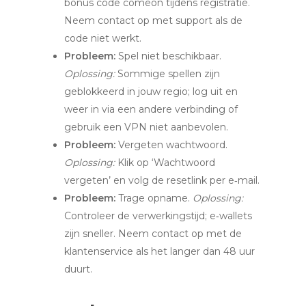
bonus code comeon tijdens registratie.
Neem contact op met support als de
code niet werkt.
Probleem:
Spel niet beschikbaar.
Oplossing:
Sommige spellen zijn
geblokkeerd in jouw regio; log uit en
weer in via een andere verbinding of
gebruik een VPN niet aanbevolen.
Probleem:
Vergeten wachtwoord.
Oplossing:
Klik op ‘Wachtwoord
vergeten’ en volg de resetlink per e‑mail.
Probleem:
Trage opname.
Oplossing:
Controleer de verwerkingstijd; e‑wallets
zijn sneller. Neem contact op met de
klantenservice als het langer dan 48 uur
duurt.