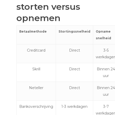
storten versus
opnemen
Betaalmethode
Stortingssnelheid
Opname
snelheid
Creditcard
Direct
3-5
werkdage
Skrill
Direct
Binnen 24
uur
Neteller
Direct
Binnen 24
uur
Bankoverschrijving
1-3 werkdagen
3-7
werkdage