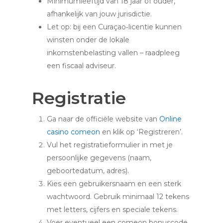
Minimumleeftijd van 18 jaar of ouder,
afhankelijk van jouw jurisdictie.
Let op: bij een Curaçao‑licentie kunnen
winsten onder de lokale
inkomstenbelasting vallen – raadpleeg
een fiscaal adviseur.
Registratie
Ga naar de officiële website van
Online
casino comeon
en klik op ‘Registreren’.
Vul het registratieformulier in met je
persoonlijke gegevens (naam,
geboortedatum, adres).
Kies een gebruikersnaam en een sterk
wachtwoord. Gebruik minimaal 12 tekens
met letters, cijfers en speciale tekens.
Voer eventueel een comeon bonuscode