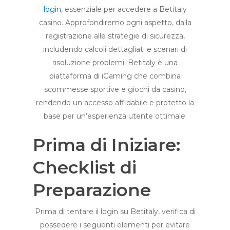
login
, essenziale per accedere a Betitaly
casino. Approfondiremo ogni aspetto, dalla
registrazione alle strategie di sicurezza,
includendo calcoli dettagliati e scenari di
risoluzione problemi. Betitaly è una
piattaforma di iGaming che combina
scommesse sportive e giochi da casino,
rendendo un accesso affidabile e protetto la
base per un’esperienza utente ottimale.
Prima di Iniziare:
Checklist di
Preparazione
Prima di tentare il login su Betitaly, verifica di
possedere i seguenti elementi per evitare