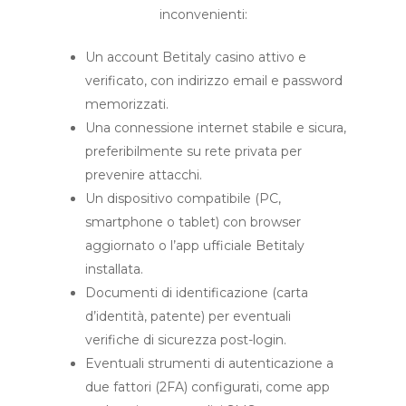
inconvenienti:
Un account Betitaly casino attivo e
verificato, con indirizzo email e password
memorizzati.
Una connessione internet stabile e sicura,
preferibilmente su rete privata per
prevenire attacchi.
Un dispositivo compatibile (PC,
smartphone o tablet) con browser
aggiornato o l’app ufficiale Betitaly
installata.
Documenti di identificazione (carta
d’identità, patente) per eventuali
verifiche di sicurezza post-login.
Eventuali strumenti di autenticazione a
due fattori (2FA) configurati, come app