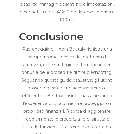
disabilita immagini pesanti nelle impostazioni,
e connettiti a reti 4G/5G per latenze inferiori a
100ms.
Conclusione
Padroneggiare il login Betitaly richiede una
comprensione tecnica dei protocolli di
sicurezza, delle strategie matematiche per i
bonus e delle procedure di troubleshooting.
Seguendo questa guida esaustiva, gli utenti
possono garantire un accesso sicuro e
efficiente a Betitaly casino, massimizzando
l’esperienza di gioco mentre proteggono i
propri dati finanziari. Ricorda di aggiornare
regolarmente le credenziali e di sfruttare
tutte le funzionalità di sicurezza offerte da