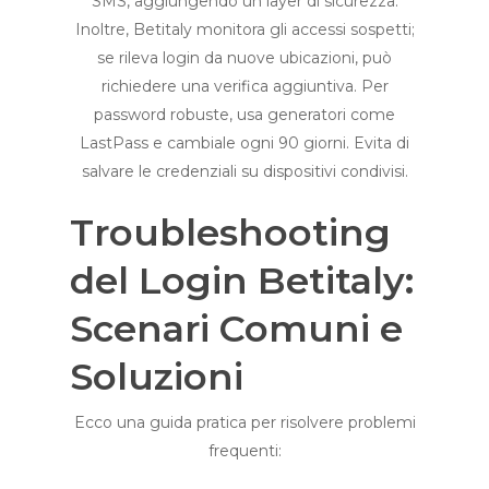
SMS, aggiungendo un layer di sicurezza.
Inoltre, Betitaly monitora gli accessi sospetti;
se rileva login da nuove ubicazioni, può
richiedere una verifica aggiuntiva. Per
password robuste, usa generatori come
LastPass e cambiale ogni 90 giorni. Evita di
salvare le credenziali su dispositivi condivisi.
Troubleshooting
del Login Betitaly:
Scenari Comuni e
Soluzioni
Ecco una guida pratica per risolvere problemi
frequenti: