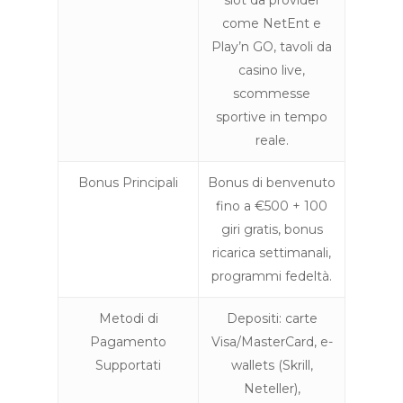
slot da provider
come NetEnt e
Play’n GO, tavoli da
casino live,
scommesse
sportive in tempo
reale.
Bonus Principali
Bonus di benvenuto
fino a €500 + 100
giri gratis, bonus
ricarica settimanali,
programmi fedeltà.
Metodi di
Depositi: carte
Pagamento
Visa/MasterCard, e-
Supportati
wallets (Skrill,
Neteller),