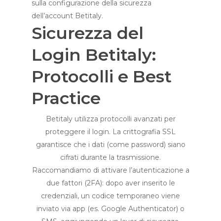
sulla configurazione della sicurezza
dell’account Betitaly.
Sicurezza del
Login Betitaly:
Protocolli e Best
Practice
Betitaly utilizza protocolli avanzati per
proteggere il login. La crittografia SSL
garantisce che i dati (come password) siano
cifrati durante la trasmissione.
Raccomandiamo di attivare l’autenticazione a
due fattori (2FA): dopo aver inserito le
credenziali, un codice temporaneo viene
inviato via app (es. Google Authenticator) o