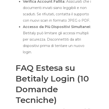
Verifica Account Fallita:
Assicurati che i
documenti inviati siano leggibili e non
scaduti. Se rifiutati, contatta il supporto
con nuovi scan in formato JPEG o PDF.
Accesso da Più Dispositivi Simultanei:
Betitaly può limitare gli accessi multipli
per sicurezza. Disconnettiti da altri
dispositivi prima di tentare un nuovo
login.
FAQ Estesa su
Betitaly Login (10
Domande
Tecniche)