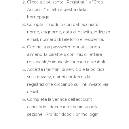
Clicca sul pulsante “Registrati” o “Crea
Account” in alto a destra della
homepage.
Compila il modulo con dati accurati:
nome, cognome, data di nascita, indirizzo
email, numero di telefono e residenza.
Genera una password robusta, lunga
almeno 12 caratteri, con mix di lettere
maiuscole/minuscole, numeri e simboli.
Accetta i termini di servizio e la politica
sulla privacy, quindi conferma la
registrazione cliccando sul link inviato via
email.
Completa la verifica dell’account
caricando i documenti richiesti nella
sezione “Profilo” dopo il primo login.