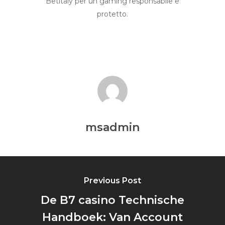
Betitaly per un gaming responsabile e
protetto.
msadmin
Previous Post
De B7 casino Technische
Handboek: Van Account