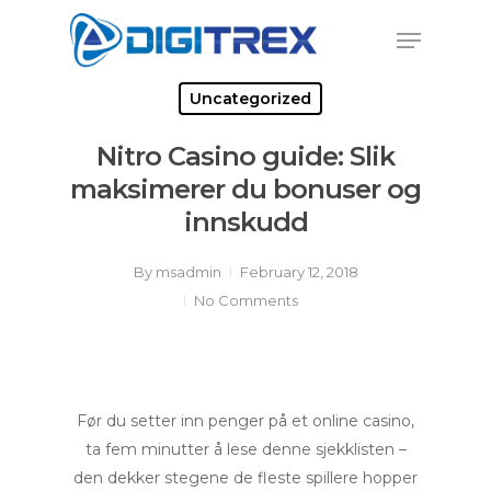
Skip
Menu
to
Close
main
Menu
content
Uncategorized
Nitro Casino guide: Slik
maksimerer du bonuser og
innskudd
By
msadmin
February 12, 2018
No Comments
Før du setter inn penger på et online casino,
ta fem minutter å lese denne sjekklisten –
den dekker stegene de fleste spillere hopper