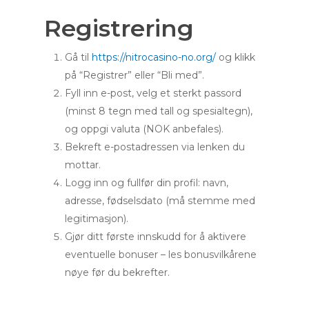
Registrering
Gå til
https://nitrocasino-no.org/
og klikk
på “Registrer” eller “Bli med”.
Fyll inn e-post, velg et sterkt passord
(minst 8 tegn med tall og spesialtegn),
og oppgi valuta (NOK anbefales).
Bekreft e-postadressen via lenken du
mottar.
Logg inn og fullfør din profil: navn,
adresse, fødselsdato (må stemme med
legitimasjon).
Gjør ditt første innskudd for å aktivere
eventuelle bonuser – les bonusvilkårene
nøye før du bekrefter.