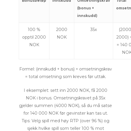
Bonusbeløp
Innskudd
Omsetningskrav
Total
(bonus +
omsetn
innskudd)
100 %
2000
35x
(2000
opptil 2000
NOK
2000) 
NOK
= 140 
NO
Formel: (innskudd + bonus) × omsetningskrav
= total omsetning som kreves før uttak.
I eksemplet: sett inn 2000 NOK, få 2000
NOK i bonus. Omsetningskravet på 35x
gjelder summen (4000 NOK), så du må satse
for 140 000 NOK før gevinster kan tas ut.
Tips: Velg spill med høy RTP (over 96 %) og
sjekk hvilke spill som teller 100 % mot