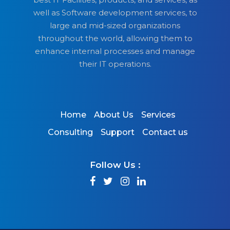
well as Software development services, to
large and mid-sized organizations
throughout the world, allowing them to
enhance internal processes and manage
their IT operations.
Home
About Us
Services
Consulting
Support
Contact us
Follow Us :