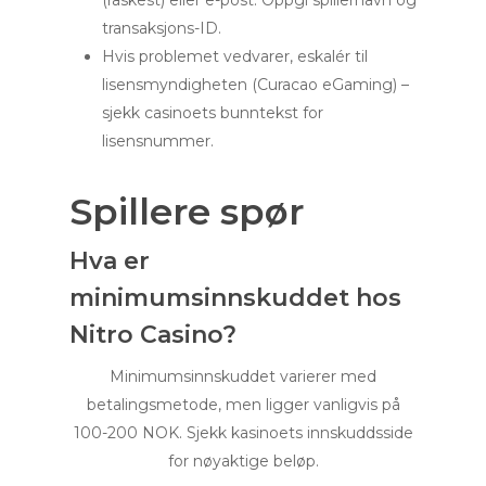
(raskest) eller e-post. Oppgi spillernavn og
transaksjons-ID.
Hvis problemet vedvarer, eskalér til
lisensmyndigheten (Curacao eGaming) –
sjekk casinoets bunntekst for
lisensnummer.
Spillere spør
Hva er
minimumsinnskuddet hos
Nitro Casino?
Minimumsinnskuddet varierer med
betalingsmetode, men ligger vanligvis på
100-200 NOK. Sjekk kasinoets innskuddsside
for nøyaktige beløp.