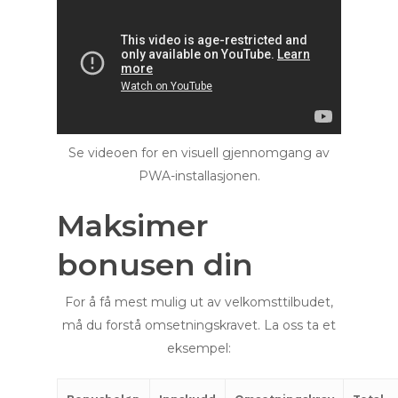
Se videoen for en visuell gjennomgang av
PWA-installasjonen.
Maksimer
bonusen din
For å få mest mulig ut av velkomsttilbudet,
må du forstå omsetningskravet. La oss ta et
eksempel: