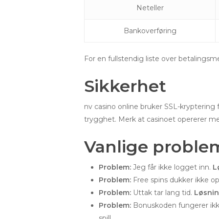
Neteller
Bankoverføring
For en fullstendig liste over betalings
Sikkerhet
nv casino online bruker SSL-kryptering f
trygghet. Merk at casinoet opererer med
Vanlige proble
Problem:
Jeg får ikke logget inn.
L
Problem:
Free spins dukker ikke o
Problem:
Uttak tar lang tid.
Løsnin
Problem:
Bonuskoden fungerer ik
spill.