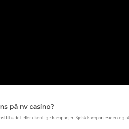
ins på nv casino?
msttilbudet eller ukentlige kampanjer. Sjekk kampanjesiden og akt