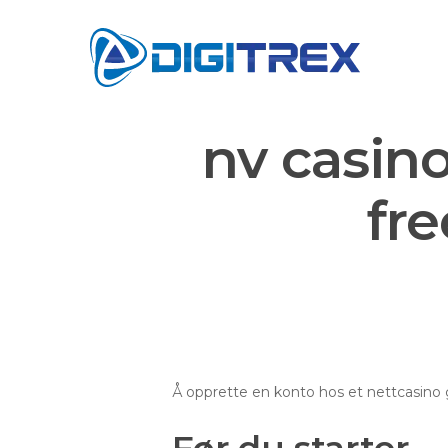
Skip
to
main
content
nv casino
fr
Å opprette en konto hos et nettcasino gå