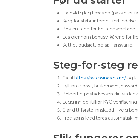
Før du starter
Ha gyldig legitimasjon (pass eller før
Sørg for stabil internettforbindelse.
Bestem deg for betalingsmetode – 
Les gjennom bonusvilkårene for fr
Sett et budsjett og spill ansvarlig.
Steg-for-steg re
Gå til
https://nv-casinos.co.no/
og kl
Fyll inn e-post, brukernavn, passor
Bekreft e-postadressen din via len
Logg inn og fullfør KYC-verifisering
Gjør ditt første innskudd – velg b
Free spins krediteres automatisk, 