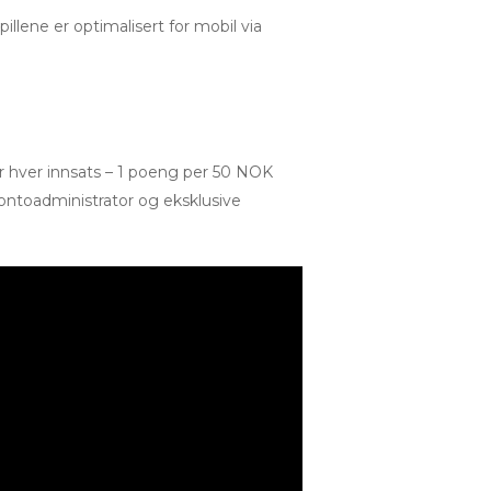
llene er optimalisert for mobil via
for hver innsats – 1 poeng per 50 NOK
ontoadministrator og eksklusive