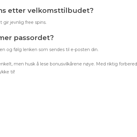
ins etter velkomsttilbudet?
ir jevnlig free spins.
mmer passordet?
en og følg lenken som sendes til e-posten din.
 enkelt, men husk å lese bonusvilkårene nøye. Med riktig forbere
kke til!