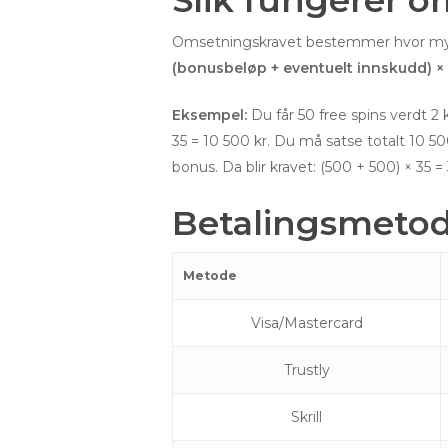
Slik fungerer 
Omsetningskravet bestemmer hvor mye du
(bonusbeløp + eventuelt innskudd) 
Eksempel:
Du får 50 free spins verdt 2 
35 = 10 500 kr. Du må satse totalt 10 50
bonus. Da blir kravet: (500 + 500) × 35 =
Betalingsmeto
Metode
Visa/Mastercard
Trustly
Skrill