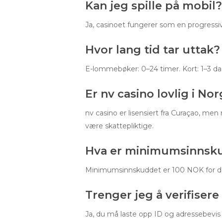
Kan jeg spille på mobil?
Ja, casinoet fungerer som en progressi
Hvor lang tid tar uttak?
E-lommebøker: 0–24 timer. Kort: 1–3 da
Er nv casino lovlig i No
nv casino er lisensiert fra Curaçao, me
være skattepliktige.
Hva er minimumsinnsk
Minimumsinnskuddet er 100 NOK for de
Trenger jeg å verifiser
Ja, du må laste opp ID og adressebevis f