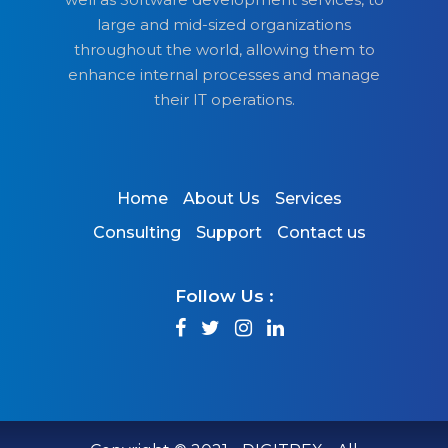
large and mid-sized organizations
throughout the world, allowing them to
enhance internal processes and manage
their IT operations.
Home
About Us
Services
Consulting
Support
Contact us
Follow Us :