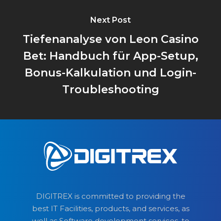
Next Post
Tiefenanalyse von Leon Casino
Bet: Handbuch für App-Setup,
Bonus-Kalkulation und Login-
Troubleshooting
DIGITREX is committed to providing the
best IT Facilities, products, and services, as
well as Software development services, to