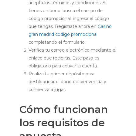
acepta los términos y condiciones. Si
tienes un bono, busca el campo de
código promocional; ingresa el código
que tengas. Regístrate ahora en
Casino
gran madrid codigo promocional
completando el formulario.
Verifica tu correo electrónico mediante el
enlace que recibirás. Este paso es
obligatorio para activar la cuenta.
Realiza tu primer depósito para
desbloquear el bono de bienvenida y
comienza a jugar.
Cómo funcionan
los requisitos de