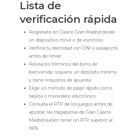
Lista de
verificación rápida
Regístrate en Casino Gran Madrid desde
un dispositivo móvil o de escritorio.
Verifica tu identidad con DNI o pasaporte
antes de retirar.
Revisa los términos del bono de
bienvenida: requiere un depósito mínimo
y tiene requisitos de apuesta.
Elige un método de pago rápido como
tarjeta o monedero electrónico.
Consulta el RTP de los juegos antes de
apostar; las tragaperras de Gran Casino
Madrid suelen tener un RTP superior al
96%.