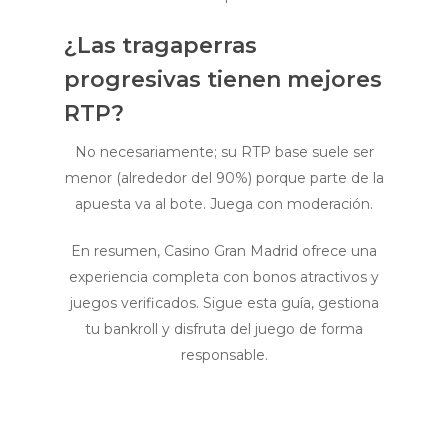
¿Las tragaperras
progresivas tienen mejores
RTP?
No necesariamente; su RTP base suele ser
menor (alrededor del 90%) porque parte de la
apuesta va al bote. Juega con moderación.
En resumen, Casino Gran Madrid ofrece una
experiencia completa con bonos atractivos y
juegos verificados. Sigue esta guía, gestiona
tu bankroll y disfruta del juego de forma
responsable.