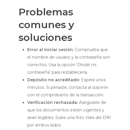
Problemas
comunes y
soluciones
Error al iniciar sesión:
Comprueba que
el nombre de usuario y la contraseña son
correctos. Usa la opción ‘Olvidé mi
contraseña’ para restablecerla.
Depósito no acreditado:
Espera unos
minutos. Si persiste, contacta al soporte
con el comprobante de la transacción.
Verificación rechazada:
Asegúrate de
que los documentos estén vigentes y
sean legibles. Sube una foto clara del DNI
por ambos lados.