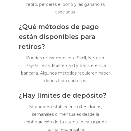
retiro, perderás el bono y las ganancias
asociadas.
¿Qué métodos de pago
están disponibles para
retiros?
Puedes retirar mediante Skrill, Neteller,
PayPal, Visa, Mastercard y transferencia
bancaria. Algunos métodos requieren haber
depositado con ellos.
¿Hay límites de depósito?
Sí, puedes establecer límites diarios,
semanales o mensuales desde la
configuración de tu cuenta para jugar de
forma responsable.