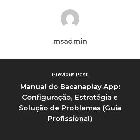
msadmin
Previous Post
Manual do Bacanaplay App:
Configuração, Estratégia e
Solução de Problemas (Guia
Profissional)