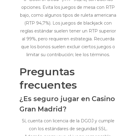
opciones. Evita los juegos de mesa con RTP
bajo, como algunos tipos de ruleta americana
(RTP 94,7%). Los juegos de blackjack con
reglas estándar suelen tener un RTP superior
al 99%, pero requieren estrategia. Recuerda
que los bonos suelen excluir ciertos juegos o
limitar su contribución; lee los términos.
Preguntas
frecuentes
¿Es seguro jugar en Casino
Gran Madrid?
Sí, cuenta con licencia de la DGOJ y cumple
con los estándares de seguridad SSL.