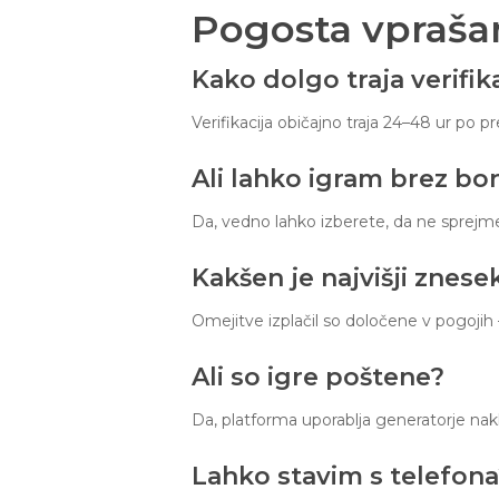
Pogosta vpraša
Kako dolgo traja verifik
Verifikacija običajno traja 24–48 ur po 
Ali lahko igram brez bo
Da, vedno lahko izberete, da ne sprejm
Kakšen je najvišji znesek
Omejitve izplačil so določene v pogojih 
Ali so igre poštene?
Da, platforma uporablja generatorje nakl
Lahko stavim s telefona