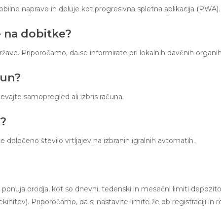
bilne naprave in deluje kot progresivna spletna aplikacija (PWA).
e na dobitke?
ave. Priporočamo, da se informirate pri lokalnih davčnih organih
čun?
vajte samopregled ali izbris računa.
i?
te določeno število vrtljajev na izbranih igralnih avtomatih.
 ponuja orodja, kot so dnevni, tedenski in mesečni limiti depoz
kinitev). Priporočamo, da si nastavite limite že ob registraciji in