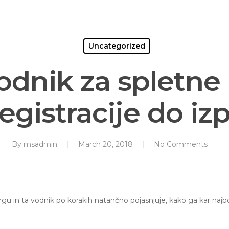
Home
About Us
Services
Co
Uncategorized
odnik za spletne 
egistracije do izp
By
msadmin
March 20, 2018
No Comments
 in ta vodnik po korakih natančno pojasnjuje, kako ga kar najbolje