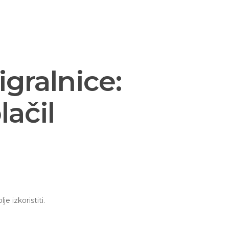
nsulting
Support
Contact us
igralnice:
lačil
 izkoristiti.