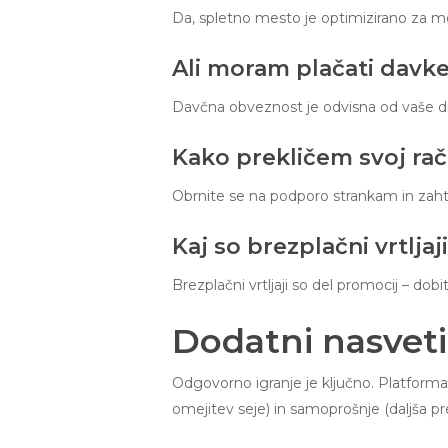
Da, spletno mesto je optimizirano za mo
Ali moram plačati davk
Davčna obveznost je odvisna od vaše drž
Kako prekličem svoj ra
Obrnite se na podporo strankam in zahte
Kaj so brezplačni vrtljaj
Brezplačni vrtljaji so del promocij – dobi
Dodatni nasveti
Odgovorno igranje je ključno. Platforma
omejitev seje) in samoprošnje (daljša pre