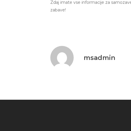
Zdaj imate vse informacije za samozave
zabave!
msadmin