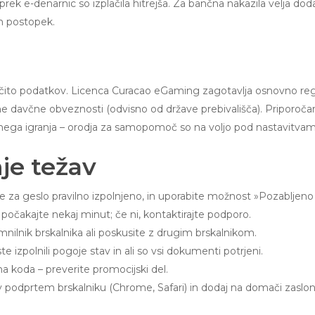
prek e-denarnic so izplačila hitrejša. Za bančna nakazila velja d
en postopek.
aščito podatkov. Licenca Curacao eGaming zagotavlja osnovno regu
ne davčne obveznosti (odvisno od države prebivališča). Priporoč
rnega igranja – orodja za samopomoč so na voljo pod nastavitvam
je težav
olje za geslo pravilno izpolnjeno, in uporabite možnost »Pozabljeno
i počakajte nekaj minut; če ni, kontaktirajte podporo.
mnilnik brskalnika ali poskusite z drugim brskalnikom.
 ste izpolnili pogoje stav in ali so vsi dokumenti potrjeni.
na koda – preverite promocijski del.
 v podprtem brskalniku (Chrome, Safari) in dodaj na domači zaslon 