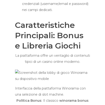
credenziali (username/email e password)
nei campi dedicati.
Caratteristiche
Principali: Bonus
e Libreria Giochi
La piattaforma offre un ventaglio di contenuti
tipici di un casino online moderno.
Interfaccia della piattaforma Winorama con
una selezione di slot machine.
Politica Bonus
: Il classico
winorama bonus