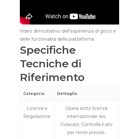
Video dimostrativo dell’esperienza di gioco e
delle funzionalità della piattaforma.
Specifiche
Tecniche di
Riferimento
Categoria
Dettaglio
Licenza e
Opera sotto licenza
Regolazione
internazionale (es.
Curacao). Controlla il sito
per l’ente preciso.