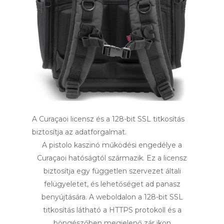
A Curaçaoi licensz és a 128-bit SSL titkosítás
biztosítja az adatforgalmat.
A pistolo kaszinó működési engedélye a
Curaçaoi hatóságtól származik. Ez a licensz
biztosítja egy független szervezet általi
felügyeletet, és lehetőséget ad panasz
benyújtására. A weboldalon a 128-bit SSL
titkosítás látható a HTTPS protokoll és a
böngészőben megjelenő zár ikon