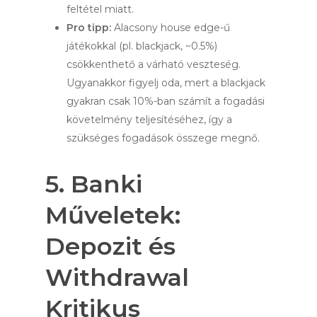
feltétel miatt.
Pro tipp:
Alacsony house edge-ű
játékokkal (pl. blackjack, ~0.5%)
csökkenthető a várható veszteség.
Ugyanakkor figyelj oda, mert a blackjack
gyakran csak 10%-ban számít a fogadási
követelmény teljesítéséhez, így a
szükséges fogadások összege megnő.
5. Banki
Műveletek:
Depozit és
Withdrawal
Kritikus