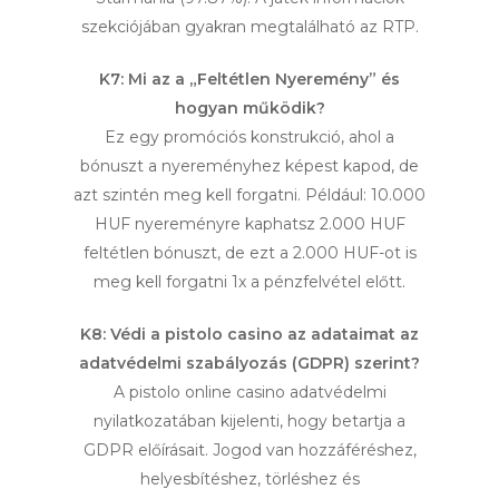
szekciójában gyakran megtalálható az RTP.
K7: Mi az a „Feltétlen Nyeremény” és
hogyan működik?
Ez egy promóciós konstrukció, ahol a
bónuszt a nyereményhez képest kapod, de
azt szintén meg kell forgatni. Például: 10.000
HUF nyereményre kaphatsz 2.000 HUF
feltétlen bónuszt, de ezt a 2.000 HUF-ot is
meg kell forgatni 1x a pénzfelvétel előtt.
K8: Védi a pistolo casino az adataimat az
adatvédelmi szabályozás (GDPR) szerint?
A pistolo online casino adatvédelmi
nyilatkozatában kijelenti, hogy betartja a
GDPR előírásait. Jogod van hozzáféréshez,
helyesbítéshez, törléshez és