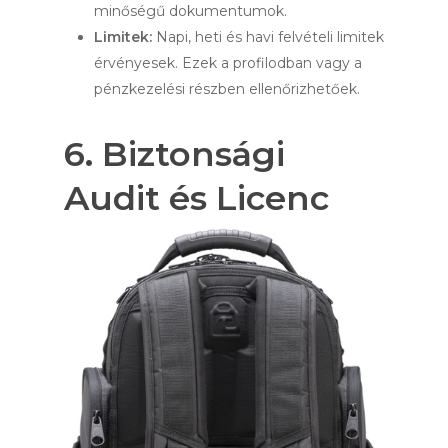
minőségű dokumentumok.
Limitek:
Napi, heti és havi felvételi limitek
érvényesek. Ezek a profilodban vagy a
pénzkezelési részben ellenőrizhetőek.
6. Biztonsági
Audit és Licenc