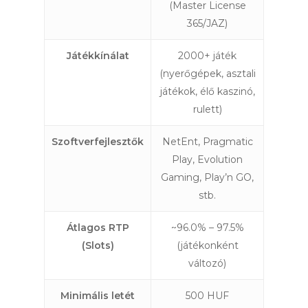
(Master License
365/JAZ)
Játékkínálat
2000+ játék
(nyerőgépek, asztali
játékok, élő kaszinó,
rulett)
Szoftverfejlesztők
NetEnt, Pragmatic
Play, Evolution
Gaming, Play’n GO,
stb.
Átlagos RTP
~96.0% – 97.5%
(Slots)
(játékonként
változó)
Minimális letét
500 HUF