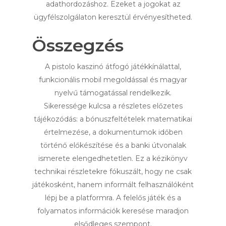
adathordozáshoz. Ezeket a jogokat az
ügyfélszolgálaton keresztül érvényesítheted.
Összegzés
A pistolo kaszinó átfogó játékkínálattal,
funkcionális mobil megoldással és magyar
nyelvű támogatással rendelkezik.
Sikeressége kulcsa a részletes előzetes
tájékozódás: a bónuszfeltételek matematikai
értelmezése, a dokumentumok időben
történő előkészítése és a banki útvonalak
ismerete elengedhetetlen. Ez a kézikönyv
technikai részletekre fókuszált, hogy ne csak
játékosként, hanem informált felhasználóként
lépj be a platformra. A felelős játék és a
folyamatos információk keresése maradjon
elsődleges szempont.