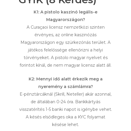
K1: A pistolo kaszinó legális-e
Magyarországon?
A Curaçaoi licensz nemzetközi szinten
érvényes, az online kaszinózás
Magyarországon egy szürkezónás terület. A
játékos felelőssége ellenőrizni a helyi
törvényeket. A pistolo magyar nyelvet és
forintot kínál, de nem magyar licensz alatt áll.
K2: Mennyi idő alatt érkezik meg a
nyeremény a számlámra?
E-pénztárcáknál (Skrill, Neteller) akár azonnal,
de általában 0-24 óra. Bankkártyás
visszatérítés 1-5 banki napot is igénybe vehet.
A késés elsődleges oka a KYC folyamat
késése lehet.