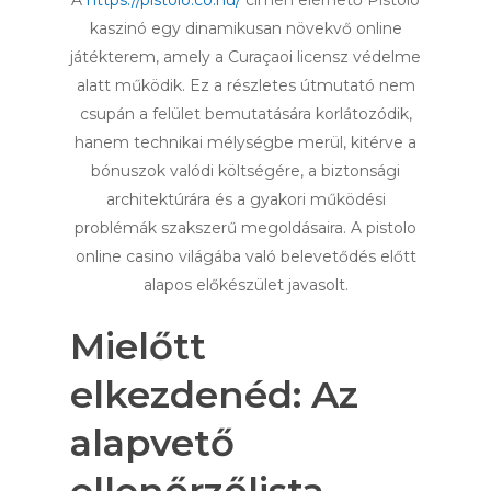
A
https://pistolo.co.hu/
címén elérhető Pistolo
kaszinó egy dinamikusan növekvő online
játékterem, amely a Curaçaoi licensz védelme
alatt működik. Ez a részletes útmutató nem
csupán a felület bemutatására korlátozódik,
hanem technikai mélységbe merül, kitérve a
bónuszok valódi költségére, a biztonsági
architektúrára és a gyakori működési
problémák szakszerű megoldásaira. A pistolo
online casino világába való belevetődés előtt
alapos előkészület javasolt.
Mielőtt
elkezdenéd: Az
alapvető