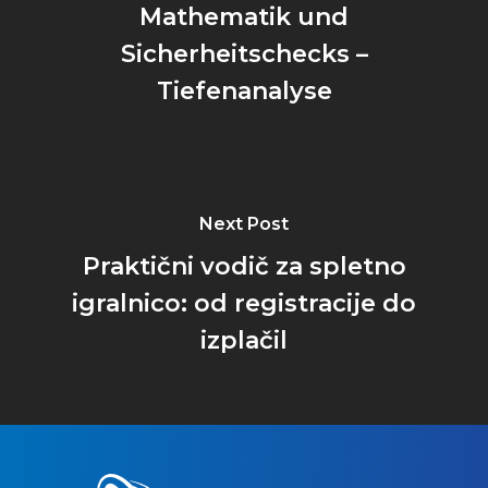
Mathematik und
Sicherheitschecks –
Tiefenanalyse
Next Post
Praktični vodič za spletno
igralnico: od registracije do
izplačil