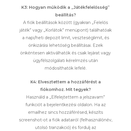
K3: Hogyan működik a „Játékfelelősség”
beállítás?
A fiók beállítások között (gyakran „Felelős
játék” vagy „Korlátok” menüpont) találhatóak
a napi/heti depozit limit, veszteséglimit, és
önkizárási lehetőség beállításai. Ezek
önkéntesen aktiválhatók és csak lejárat vagy
ügyfélszolgálati kérelmzés után
módosíthatók lefelé.
K4: Elvesztettem a hozzáférést a
fiókomhoz. Mit tegyek?
Használd a „Elfelejtettem a jelszavam”
funkciót a bejelentkezési oldalon. Ha az
emailhez sincs hozzáférésed, készíts
screenshot-ot a fiók adatairól (felhasználónév,
utolsó tranzakció) és fordulj az