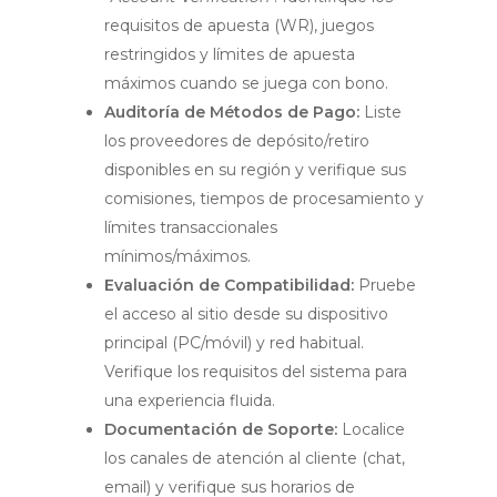
requisitos de apuesta (WR), juegos
restringidos y límites de apuesta
máximos cuando se juega con bono.
Auditoría de Métodos de Pago:
Liste
los proveedores de depósito/retiro
disponibles en su región y verifique sus
comisiones, tiempos de procesamiento y
límites transaccionales
mínimos/máximos.
Evaluación de Compatibilidad:
Pruebe
el acceso al sitio desde su dispositivo
principal (PC/móvil) y red habitual.
Verifique los requisitos del sistema para
una experiencia fluida.
Documentación de Soporte:
Localice
los canales de atención al cliente (chat,
email) y verifique sus horarios de