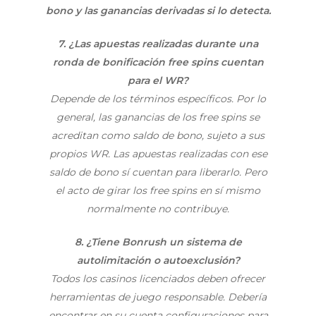
bono y las ganancias derivadas si lo detecta.
7. ¿Las apuestas realizadas durante una
ronda de bonificación free spins cuentan
para el WR?
Depende de los términos específicos. Por lo
general, las ganancias de los free spins se
acreditan como saldo de bono, sujeto a sus
propios WR. Las apuestas realizadas
con
ese
saldo de bono sí cuentan para liberarlo. Pero
el acto de girar los free spins en sí mismo
normalmente no contribuye.
8. ¿Tiene Bonrush un sistema de
autolimitación o autoexclusión?
Todos los casinos licenciados deben ofrecer
herramientas de juego responsable. Debería
encontrar en su cuenta configuraciones para