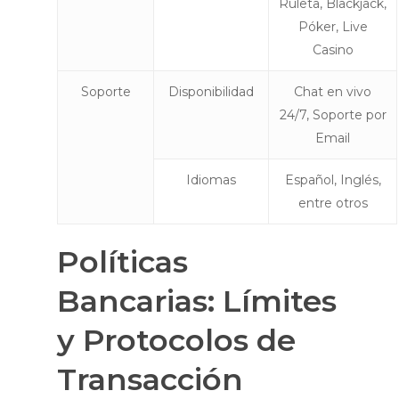
Ruleta, Blackjack,
Póker, Live
Casino
Soporte
Disponibilidad
Chat en vivo
24/7, Soporte por
Email
Idiomas
Español, Inglés,
entre otros
Políticas
Bancarias: Límites
y Protocolos de
Transacción