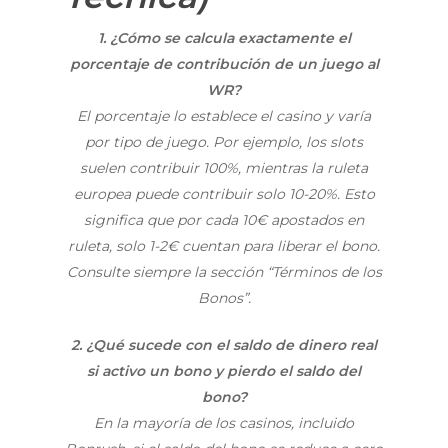
1. ¿Cómo se calcula exactamente el
porcentaje de contribución de un juego al
WR?
El porcentaje lo establece el casino y varía
por tipo de juego. Por ejemplo, los slots
suelen contribuir 100%, mientras la ruleta
europea puede contribuir solo 10-20%. Esto
significa que por cada 10€ apostados en
ruleta, solo 1-2€ cuentan para liberar el bono.
Consulte siempre la sección “Términos de los
Bonos”.
2. ¿Qué sucede con el saldo de dinero real
si activo un bono y pierdo el saldo del
bono?
En la mayoría de los casinos, incluido