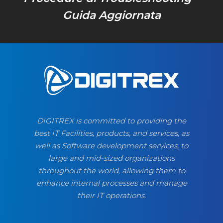
Guida Aggiornata
DIGITREX is committed to providing the
best IT Facilities, products, and services, as
well as Software development services, to
large and mid-sized organizations
throughout the world, allowing them to
enhance internal processes and manage
their IT operations.