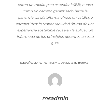
como un medio para extender la娱乐, nunca
como un camino garantizado hacia la
ganancia. La plataforma ofrece un catálogo
competitivo; la responsabilidad última de una
experiencia sostenible recae en la aplicación
informada de los principios descritos en esta
guía.
Especificaciones Técnicas y Operativas de Bonrush
msadmin