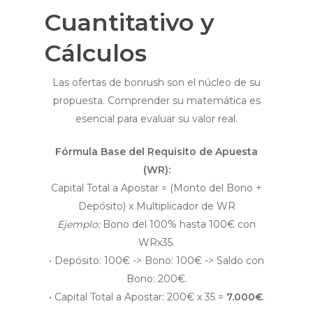
Cuantitativo y
Cálculos
Las ofertas de bonrush son el núcleo de su
propuesta. Comprender su matemática es
esencial para evaluar su valor real.
Fórmula Base del Requisito de Apuesta
(WR):
Capital Total a Apostar = (Monto del Bono +
Depósito) x Multiplicador de WR
Ejemplo:
Bono del 100% hasta 100€ con
WRx35.
• Depósito: 100€ -> Bono: 100€ -> Saldo con
Bono: 200€.
• Capital Total a Apostar: 200€ x 35 =
7.000€
.