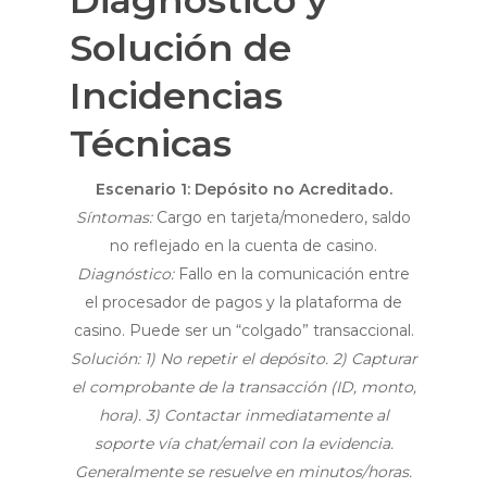
Diagnóstico y
Solución de
Incidencias
Técnicas
Escenario 1: Depósito no Acreditado.
Síntomas:
Cargo en tarjeta/monedero, saldo
no reflejado en la cuenta de casino.
Diagnóstico:
Fallo en la comunicación entre
el procesador de pagos y la plataforma de
casino. Puede ser un “colgado” transaccional.
Solución: 1) No repetir el depósito. 2) Capturar
el comprobante de la transacción (ID, monto,
hora). 3) Contactar inmediatamente al
soporte vía chat/email con la evidencia.
Generalmente se resuelve en minutos/horas.