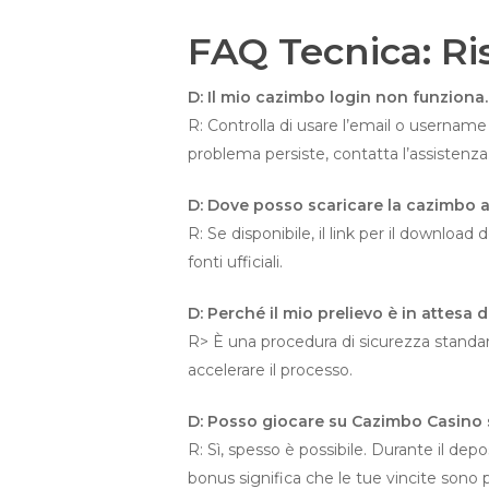
FAQ Tecnica: R
D: Il mio
cazimbo login
non funziona.
R: Controlla di usare l’email o username
problema persiste, contatta l’assistenza
D: Dove posso scaricare la cazimbo a
R: Se disponibile, il link per il downloa
fonti ufficiali.
D: Perché il mio prelievo è in attesa di
R> È una procedura di sicurezza standard
accelerare il processo.
D: Posso giocare su Cazimbo Casino 
R: Sì, spesso è possibile. Durante il dep
bonus significa che le tue vincite sono 