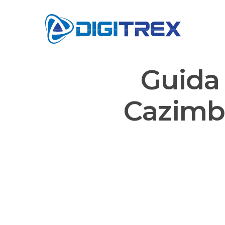
Skip
to
main
content
Guida 
Cazimbo