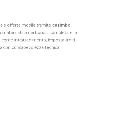
iale offerta mobile tramite
cazimbo
 la matematica dei bonus, completare la
o come intrattenimento, imposta limiti
ò
con consapevolezza tecnica.