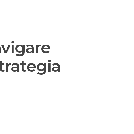
nsulting
Support
Contact us
avigare
trategia