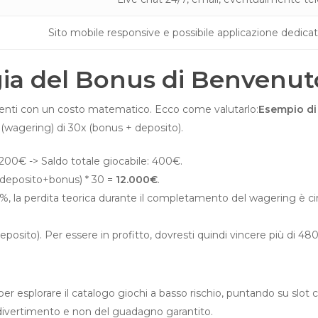
Sito mobile responsive e possibile applicazione dedica
egia del Bonus di Benvenut
menti con un costo matematico. Ecco come valutarlo:
Esempio di 
 (wagering) di 30x (bonus + deposito).
200€ -> Saldo totale giocabile: 400€.
(deposito+bonus) * 30 =
12.000€
.
%, la perdita teorica durante il completamento del wagering è cir
(deposito). Per essere in profitto, dovresti quindi vincere più di 48
.
per esplorare il catalogo giochi a basso rischio, puntando su slot c
l divertimento e non del guadagno garantito.