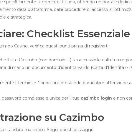
e specificamente al mercato italiano, offrendo un portale dedicat
namento della piattaforma, dalle procedure di accesso all’ottim
le e strategica.
iare: Checklist Essenziale
imbo Casino, verifica questi punti prima di registrarti:
 il sito Cazimbo (con dominio .it) sia accessibile dalla tua regione
ata di mano un documento d’identità valido (Carta d’Identità 
ente i Termini e Condizioni, prestando particolare attenzione ai r
 password complessa e unica per il tuo
cazimbo login
e non con
strazione su Cazimbo
o standard ma critico. Segui questi passaggi: