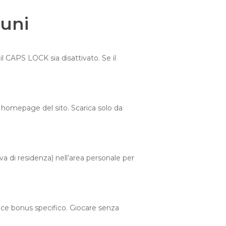
uni
l CAPS LOCK sia disattivato. Se il
la homepage del sito. Scarica solo da
a di residenza) nell’area personale per
odice bonus specifico. Giocare senza