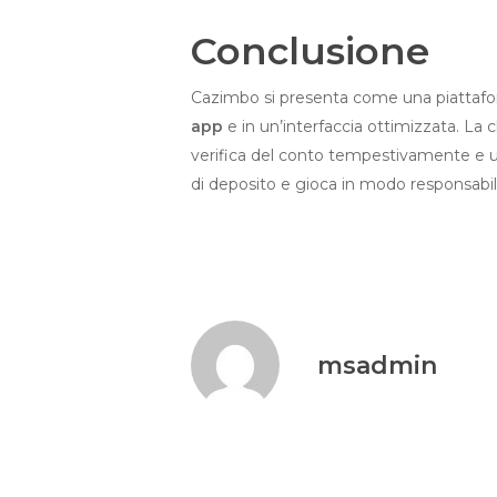
Conclusione
Cazimbo si presenta come una piattaforma
app
e in un’interfaccia ottimizzata. La
verifica del conto tempestivamente e ut
di deposito e gioca in modo responsabil
msadmin