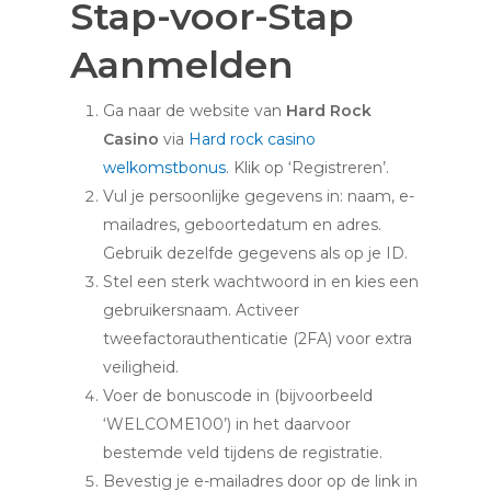
Stap-voor-Stap
Aanmelden
Ga naar de website van
Hard Rock
Casino
via
Hard rock casino
welkomstbonus
. Klik op ‘Registreren’.
Vul je persoonlijke gegevens in: naam, e-
mailadres, geboortedatum en adres.
Gebruik dezelfde gegevens als op je ID.
Stel een sterk wachtwoord in en kies een
gebruikersnaam. Activeer
tweefactorauthenticatie (2FA) voor extra
veiligheid.
Voer de bonuscode in (bijvoorbeeld
‘WELCOME100’) in het daarvoor
bestemde veld tijdens de registratie.
Bevestig je e-mailadres door op de link in