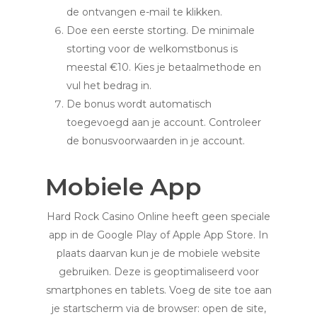
de ontvangen e-mail te klikken.
Doe een eerste storting. De minimale
storting voor de welkomstbonus is
meestal €10. Kies je betaalmethode en
vul het bedrag in.
De bonus wordt automatisch
toegevoegd aan je account. Controleer
de bonusvoorwaarden in je account.
Mobiele App
Hard Rock Casino Online heeft geen speciale
app in de Google Play of Apple App Store. In
plaats daarvan kun je de mobiele website
gebruiken. Deze is geoptimaliseerd voor
smartphones en tablets. Voeg de site toe aan
je startscherm via de browser: open de site,