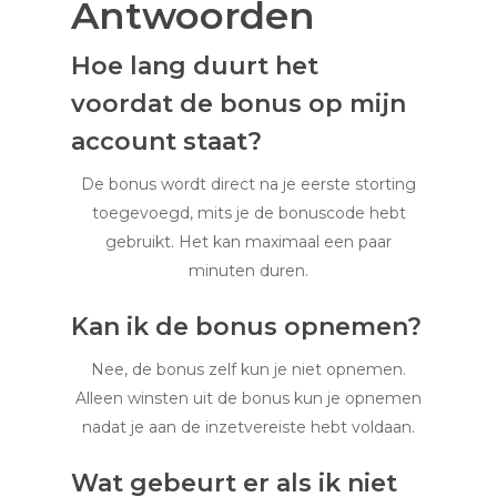
Antwoorden
Hoe lang duurt het
voordat de bonus op mijn
account staat?
De bonus wordt direct na je eerste storting
toegevoegd, mits je de bonuscode hebt
gebruikt. Het kan maximaal een paar
minuten duren.
Kan ik de bonus opnemen?
Nee, de bonus zelf kun je niet opnemen.
Alleen winsten uit de bonus kun je opnemen
nadat je aan de inzetvereiste hebt voldaan.
Wat gebeurt er als ik niet