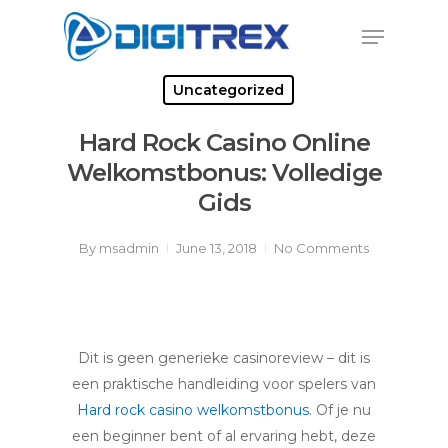
Skip
Menu
to
Close
main
Menu
content
Uncategorized
Hard Rock Casino Online
Welkomstbonus: Volledige
Gids
By
msadmin
June 13, 2018
No Comments
Dit is geen generieke casinoreview – dit is
een praktische handleiding voor spelers van
Hard rock casino welkomstbonus
. Of je nu
een beginner bent of al ervaring hebt, deze