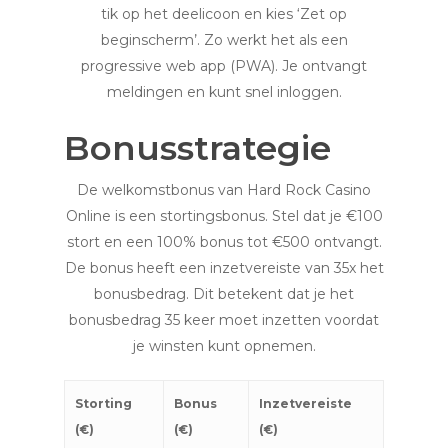
tik op het deelicoon en kies ‘Zet op
beginscherm’. Zo werkt het als een
progressive web app (PWA). Je ontvangt
meldingen en kunt snel inloggen.
Bonusstrategie
De welkomstbonus van Hard Rock Casino
Online is een stortingsbonus. Stel dat je €100
stort en een 100% bonus tot €500 ontvangt.
De bonus heeft een inzetvereiste van 35x het
bonusbedrag. Dit betekent dat je het
bonusbedrag 35 keer moet inzetten voordat
je winsten kunt opnemen.
Storting
Bonus
Inzetvereiste
(€)
(€)
(€)