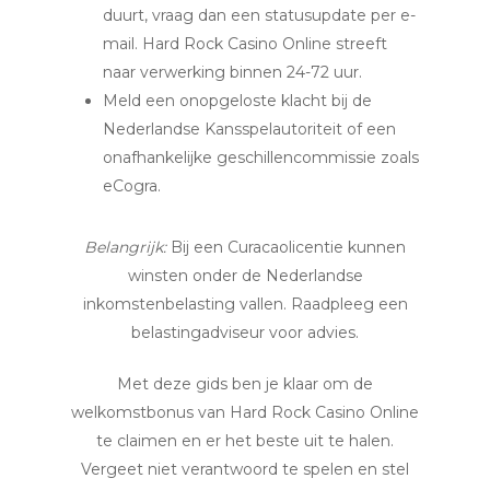
duurt, vraag dan een statusupdate per e-
mail. Hard Rock Casino Online streeft
naar verwerking binnen 24-72 uur.
Meld een onopgeloste klacht bij de
Nederlandse Kansspelautoriteit of een
onafhankelijke geschillencommissie zoals
eCogra.
Belangrijk:
Bij een Curacaolicentie kunnen
winsten onder de Nederlandse
inkomstenbelasting vallen. Raadpleeg een
belastingadviseur voor advies.
Met deze gids ben je klaar om de
welkomstbonus van Hard Rock Casino Online
te claimen en er het beste uit te halen.
Vergeet niet verantwoord te spelen en stel