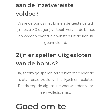
aan de inzetvereiste
voldoe?
Als je de bonus niet binnen de gestelde tijd
(meestal 30 dagen) voltooit, vervalt de bonus
en worden eventuele winsten uit de bonus
geannuleerd.
Zijn er spellen uitgesloten
van de bonus?
Ja, sommige spellen tellen niet mee voor de
inzetvereiste, zoals live blackjack en roulette.
Raadpleeg de algemene voorwaarden voor
een volledige lijst.
Goed om te