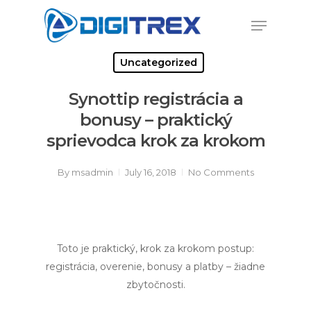
Skip
Menu
to
Close
main
Menu
content
Uncategorized
Synottip registrácia a
bonusy – praktický
sprievodca krok za krokom
By
msadmin
July 16, 2018
No Comments
Toto je praktický, krok za krokom postup:
registrácia, overenie, bonusy a platby – žiadne
zbytočnosti.