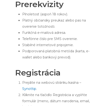
Prerekvizity
Plnoletosť (aspoň 18 rokov).
Platný občiansky preukaz alebo pas na
overenie totožnosti.
Funkčná e-mailová adresa.
Telefónne číslo pre SMS overenie.
Stabilné internetové pripojenie.
Podporovaná platobná metóda (karta, e-
wallet alebo bankový prevod).
Registrácia
Prejdite na webovú stránku kasína –
Synottip
.
Kliknite na tlačidlo Registrácia a vyplňte
formulár (meno, dátum narodenia, email,