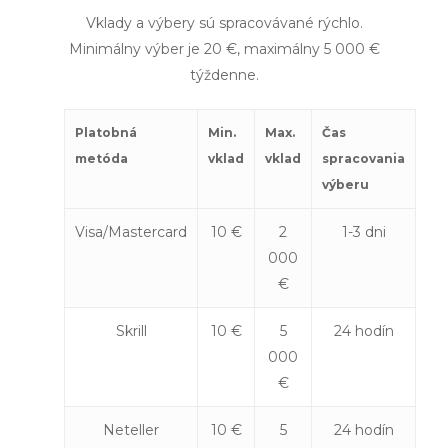
Vklady a výbery sú spracovávané rýchlo.
Minimálny výber je 20 €, maximálny 5 000 €
týždenne.
Platobná
Min.
Max.
Čas
metóda
vklad
vklad
spracovania
výberu
Visa/Mastercard
10 €
2
1-3 dni
000
€
Skrill
10 €
5
24 hodín
000
€
Neteller
10 €
5
24 hodín