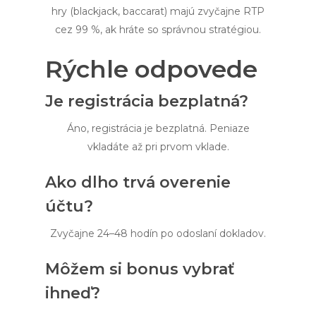
hry (blackjack, baccarat) majú zvyčajne RTP
cez 99 %, ak hráte so správnou stratégiou.
Rýchle odpovede
Je registrácia bezplatná?
Áno, registrácia je bezplatná. Peniaze
vkladáte až pri prvom vklade.
Ako dlho trvá overenie
účtu?
Zvyčajne 24–48 hodín po odoslaní dokladov.
Môžem si bonus vybrať
ihneď?