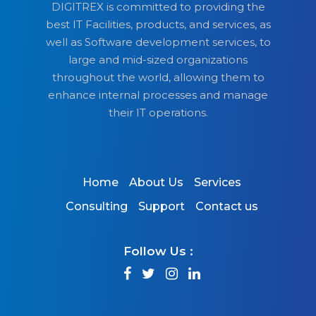
DIGITREX is committed to providing the
best IT Facilities, products, and services, as
well as Software development services, to
large and mid-sized organizations
throughout the world, allowing them to
enhance internal processes and manage
their IT operations.
Home
About Us
Services
Consulting
Support
Contact us
Follow Us :