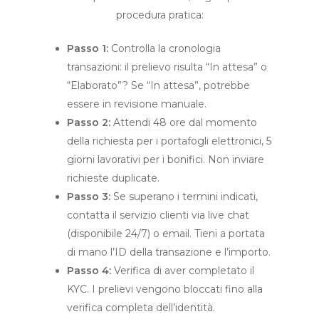
procedura pratica:
Passo 1:
Controlla la cronologia
transazioni: il prelievo risulta “In attesa” o
“Elaborato”? Se “In attesa”, potrebbe
essere in revisione manuale.
Passo 2:
Attendi 48 ore dal momento
della richiesta per i portafogli elettronici, 5
giorni lavorativi per i bonifici. Non inviare
richieste duplicate.
Passo 3:
Se superano i termini indicati,
contatta il servizio clienti via live chat
(disponibile 24/7) o email. Tieni a portata
di mano l’ID della transazione e l’importo.
Passo 4:
Verifica di aver completato il
KYC. I prelievi vengono bloccati fino alla
verifica completa dell’identità.