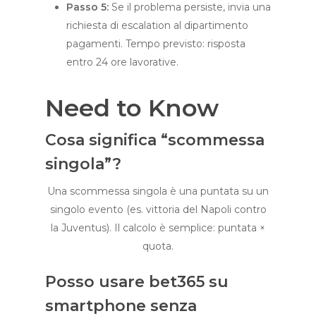
Passo 5:
Se il problema persiste, invia una
richiesta di escalation al dipartimento
pagamenti. Tempo previsto: risposta
entro 24 ore lavorative.
Need to Know
Cosa significa “scommessa
singola”?
Una scommessa singola è una puntata su un
singolo evento (es. vittoria del Napoli contro
la Juventus). Il calcolo è semplice: puntata ×
quota.
Posso usare bet365 su
smartphone senza