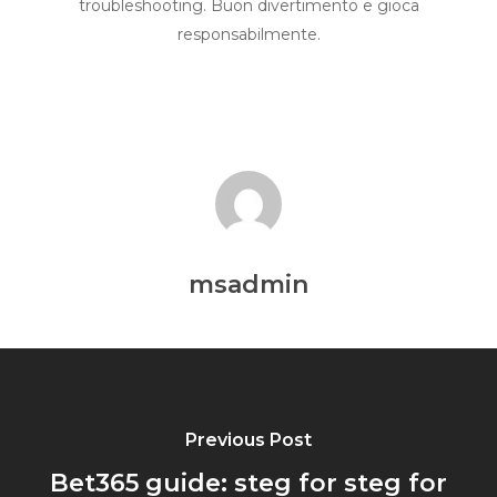
troubleshooting. Buon divertimento e gioca
responsabilmente.
msadmin
Previous Post
Bet365 guide: steg for steg for