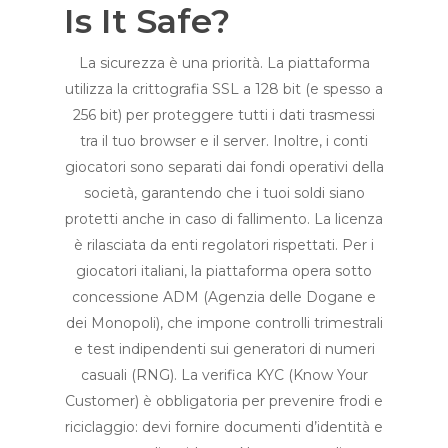
Is It Safe?
La sicurezza è una priorità. La piattaforma
utilizza la crittografia SSL a 128 bit (e spesso a
256 bit) per proteggere tutti i dati trasmessi
tra il tuo browser e il server. Inoltre, i conti
giocatori sono separati dai fondi operativi della
società, garantendo che i tuoi soldi siano
protetti anche in caso di fallimento. La licenza
è rilasciata da enti regolatori rispettati. Per i
giocatori italiani, la piattaforma opera sotto
concessione ADM (Agenzia delle Dogane e
dei Monopoli), che impone controlli trimestrali
e test indipendenti sui generatori di numeri
casuali (RNG). La verifica KYC (Know Your
Customer) è obbligatoria per prevenire frodi e
riciclaggio: devi fornire documenti d’identità e