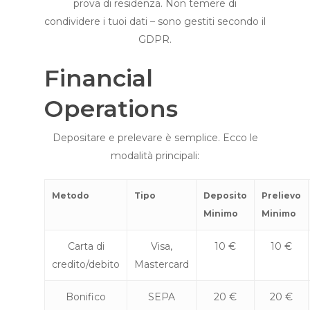
prova di residenza. Non temere di
condividere i tuoi dati – sono gestiti secondo il
GDPR.
Financial
Operations
Depositare e prelevare è semplice. Ecco le
modalità principali:
Metodo
Tipo
Deposito
Prelievo
Minimo
Minimo
Carta di
Visa,
10 €
10 €
credito/debito
Mastercard
Bonifico
SEPA
20 €
20 €