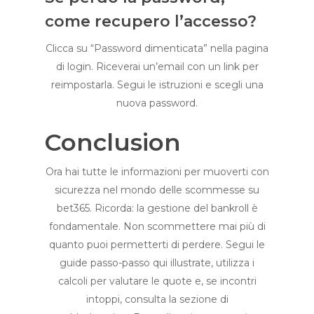
come recupero l’accesso?
Clicca su “Password dimenticata” nella pagina
di login. Riceverai un’email con un link per
reimpostarla. Segui le istruzioni e scegli una
nuova password.
Conclusion
Ora hai tutte le informazioni per muoverti con
sicurezza nel mondo delle scommesse su
bet365. Ricorda: la gestione del bankroll è
fondamentale. Non scommettere mai più di
quanto puoi permetterti di perdere. Segui le
guide passo-passo qui illustrate, utilizza i
calcoli per valutare le quote e, se incontri
intoppi, consulta la sezione di