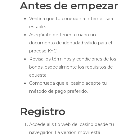
Antes de empezar
Verifica que tu conexión a Internet sea
estable.
Asegúrate de tener a mano un
documento de identidad válido para el
proceso KYC.
Revisa los términos y condiciones de los
bonos, especialmente los requisitos de
apuesta.
Comprueba que el casino acepte tu
método de pago preferido.
Registro
Accede al sitio web del casino desde tu
navegador. La versión móvil está