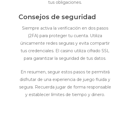
tus obligaciones.
Consejos de seguridad
Siempre activa la verificación en dos pasos
(2FA) para proteger tu cuenta. Utiliza
únicamente redes seguras y evita compartir
tus credenciales. El casino utiliza cifrado SSL
para garantizar la seguridad de tus datos.
En resumen, seguir estos pasos te permitirá
disfrutar de una experiencia de juego fluida y
segura. Recuerda jugar de forma responsable
y establecer límites de tiempo y dinero.