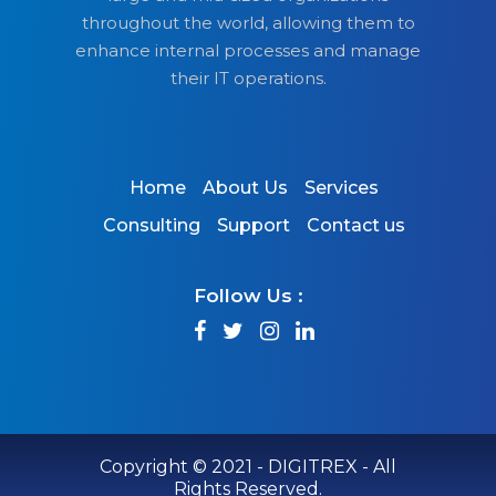
throughout the world, allowing them to
enhance internal processes and manage
their IT operations.
Home
About Us
Services
Consulting
Support
Contact us
Follow Us :
Copyright © 2021 - DIGITREX - All
Rights Reserved.