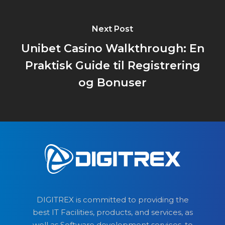
Next Post
Unibet Casino Walkthrough: En
Praktisk Guide til Registrering
og Bonuser
DIGITREX is committed to providing the
best IT Facilities, products, and services, as
well as Software development services, to