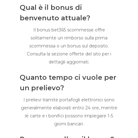
Qual è il bonus di
benvenuto attuale?
Il bonus bet365 scommesse offre
solitamente un rimborso sulla prima
scommessa o un bonus sul deposito.
Consulta la sezione offerte del sito per i
dettagli aggiornati.
Quanto tempo ci vuole per
un prelievo?
I prelievi tramite portafogli elettronici sono
generalmente elaborati entro 24 ore, mentre
le carte e i bonifici possono impiegare 1-5
giorni bancari.