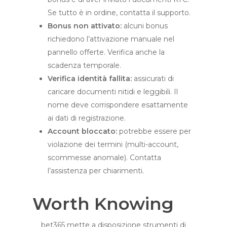
Se tutto è in ordine, contatta il supporto.
Bonus non attivato:
alcuni bonus
richiedono l’attivazione manuale nel
pannello offerte. Verifica anche la
scadenza temporale.
Verifica identità fallita:
assicurati di
caricare documenti nitidi e leggibili. Il
nome deve corrispondere esattamente
ai dati di registrazione.
Account bloccato:
potrebbe essere per
violazione dei termini (multi-account,
scommesse anomale). Contatta
l’assistenza per chiarimenti.
Worth Knowing
bet365 mette a disposizione strumenti di