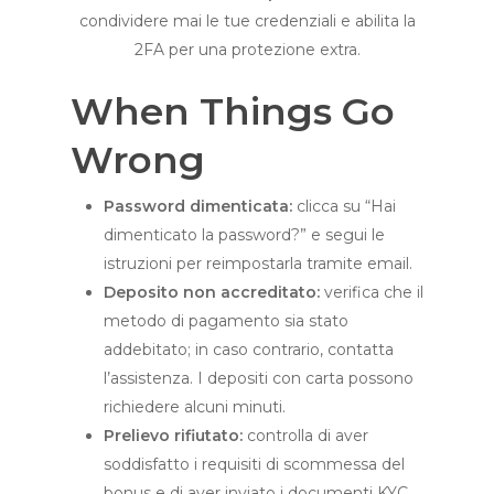
condividere mai le tue credenziali e abilita la
2FA per una protezione extra.
When Things Go
Wrong
Password dimenticata:
clicca su “Hai
dimenticato la password?” e segui le
istruzioni per reimpostarla tramite email.
Deposito non accreditato:
verifica che il
metodo di pagamento sia stato
addebitato; in caso contrario, contatta
l’assistenza. I depositi con carta possono
richiedere alcuni minuti.
Prelievo rifiutato:
controlla di aver
soddisfatto i requisiti di scommessa del
bonus e di aver inviato i documenti KYC.