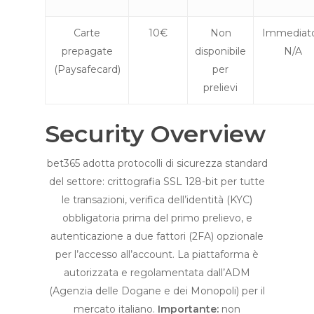
Carte
10€
Non
Immediato
prepagate
disponibile
N/A
(Paysafecard)
per
prelievi
Security Overview
bet365 adotta protocolli di sicurezza standard
del settore: crittografia SSL 128-bit per tutte
le transazioni, verifica dell’identità (KYC)
obbligatoria prima del primo prelievo, e
autenticazione a due fattori (2FA) opzionale
per l’accesso all’account. La piattaforma è
autorizzata e regolamentata dall’ADM
(Agenzia delle Dogane e dei Monopoli) per il
mercato italiano.
Importante:
non