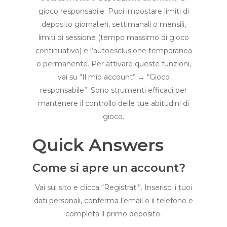
gioco responsabile. Puoi impostare limiti di
deposito giornalieri, settimanali o mensili,
limiti di sessione (tempo massimo di gioco
continuativo) e l’autoesclusione temporanea
o permanente. Per attivare queste funzioni,
vai su “Il mio account” → “Gioco
responsabile”. Sono strumenti efficaci per
mantenere il controllo delle tue abitudini di
gioco.
Quick Answers
Come si apre un account?
Vai sul sito e clicca “Registrati”. Inserisci i tuoi
dati personali, conferma l’email o il telefono e
completa il primo deposito.