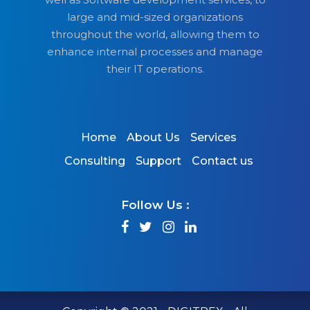
large and mid-sized organizations
throughout the world, allowing them to
enhance internal processes and manage
their IT operations.
Home
About Us
Services
Consulting
Support
Contact us
Follow Us :