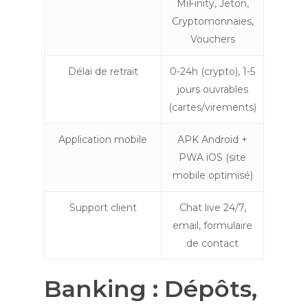
MiFinity, Jeton,
Cryptomonnaies,
Vouchers
Délai de retrait
0-24h (crypto), 1-5
jours ouvrables
(cartes/virements)
Application mobile
APK Android +
PWA iOS (site
mobile optimisé)
Support client
Chat live 24/7,
email, formulaire
de contact
Banking : Dépôts,