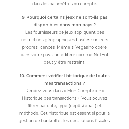
dans les paramètres du compte.
9. Pourquoi certains jeux ne sont-ils pas
disponibles dans mon pays ?
Les fournisseurs de jeux appliquent des
restrictions géographiques basées sur leurs
propres licences. Même si Vegasino opère
dans votre pays, un éditeur comme NetEnt
peut y être restreint.
10. Comment vérifier l’historique de toutes
mes transactions ?
Rendez-vous dans « Mon Compte » > «
Historique des transactions ». Vous pouvez
filtrer par date, type (dépôt/retrait) et
méthode. Cet historique est essentiel pour la
gestion de bankroll et les déclarations fiscales.