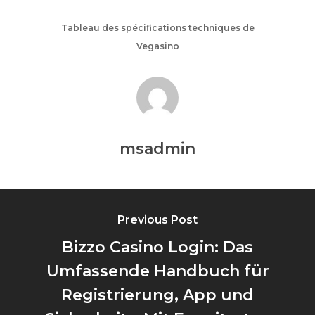
Tableau des spécifications techniques de
Vegasino
msadmin
Previous Post
Bizzo Casino Login: Das
Umfassende Handbuch für
Registrierung, App und