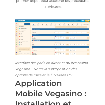
premier dépôt pour accélérer les procédures
ultérieures.
Interface des paris en direct et du live casino
Vegasino – Notez la superposition des
options de mise et le flux vidéo HD.
Application
Mobile Vegasino :
Installation et