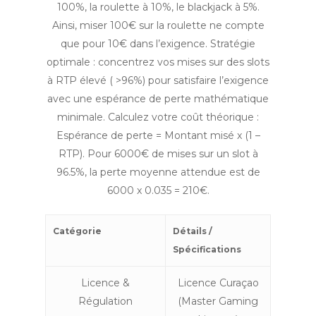
100%, la roulette à 10%, le blackjack à 5%.
Ainsi, miser 100€ sur la roulette ne compte
que pour 10€ dans l’exigence. Stratégie
optimale : concentrez vos mises sur des slots
à RTP élevé ( >96%) pour satisfaire l’exigence
avec une espérance de perte mathématique
minimale. Calculez votre coût théorique :
Espérance de perte = Montant misé x (1 –
RTP). Pour 6000€ de mises sur un slot à
96.5%, la perte moyenne attendue est de
6000 x 0.035 = 210€.
Catégorie
Détails /
Spécifications
Licence &
Licence Curaçao
Régulation
(Master Gaming