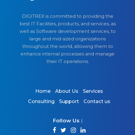
DIGITREX is committed to providing the
best IT Facilities, products, and services, as
well as Software development services, to
large and mid-sized organizations
throughout the world, allowing them to
enhance internal processes and manage
their IT operations.
Home
About Us
Services
Consulting
Support
Contact us
Follow Us :