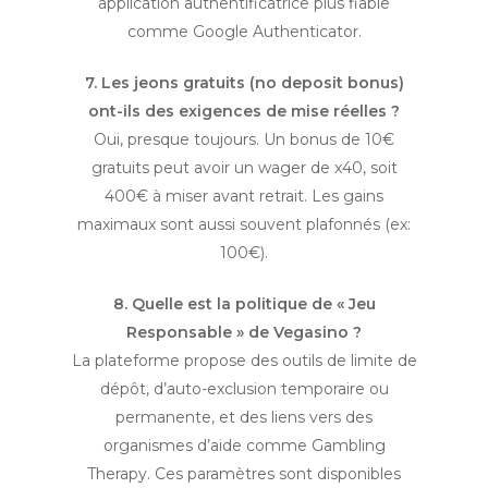
application authentificatrice plus fiable
comme Google Authenticator.
7. Les jeons gratuits (no deposit bonus)
ont-ils des exigences de mise réelles ?
Oui, presque toujours. Un bonus de 10€
gratuits peut avoir un wager de x40, soit
400€ à miser avant retrait. Les gains
maximaux sont aussi souvent plafonnés (ex:
100€).
8. Quelle est la politique de « Jeu
Responsable » de Vegasino ?
La plateforme propose des outils de limite de
dépôt, d’auto-exclusion temporaire ou
permanente, et des liens vers des
organismes d’aide comme Gambling
Therapy. Ces paramètres sont disponibles