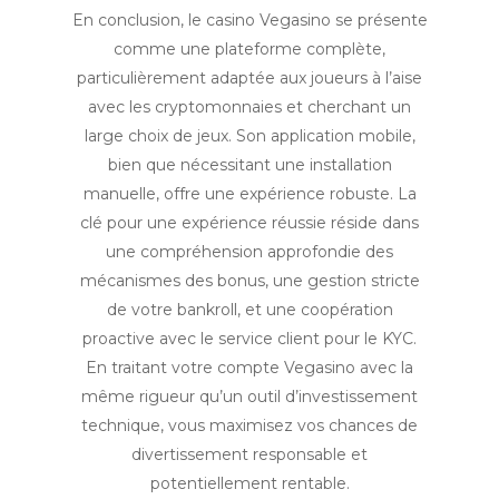
En conclusion, le casino Vegasino se présente
comme une plateforme complète,
particulièrement adaptée aux joueurs à l’aise
avec les cryptomonnaies et cherchant un
large choix de jeux. Son application mobile,
bien que nécessitant une installation
manuelle, offre une expérience robuste. La
clé pour une expérience réussie réside dans
une compréhension approfondie des
mécanismes des bonus, une gestion stricte
de votre bankroll, et une coopération
proactive avec le service client pour le KYC.
En traitant votre compte Vegasino avec la
même rigueur qu’un outil d’investissement
technique, vous maximisez vos chances de
divertissement responsable et
potentiellement rentable.