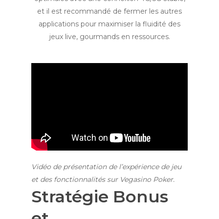
et il est recommandé de fermer les autres
applications pour maximiser la fluidité des
jeux live, gourmands en ressources.
Vidéo de présentation de l’expérience de jeu
et des fonctionnalités sur Vegasino Poker.
Stratégie Bonus
et