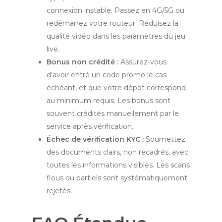
connexion instable. Passez en 4G/5G ou
redémarrez votre routeur. Réduisez la
qualité vidéo dans les paramètres du jeu
live.
Bonus non crédité :
Assurez-vous
d’avoir entré un code promo le cas
échéant, et que votre dépôt correspond
au minimum requis. Les bonus sont
souvent crédités manuellement par le
service après vérification.
Échec de vérification KYC :
Soumettez
des documents clairs, non recadrés, avec
toutes les informations visibles. Les scans
flous ou partiels sont systématiquement
rejetés.