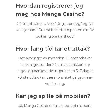
Hvordan registrerer jeg
meg hos Manga Casino?
Gå til nettstedet, klikk “Registrer deg” og fyll
ut skjemaet. Du må bekrefte e-posten din før
du kan gjøre innskudd.
Hvor lang tid tar et uttak?
Det avhenger av metoden. E-lommebøker
tar vanligvis under 24 timer, bankkort 2–5
dager, og bankoverføringer kan ta 3–7 dager.
Første uttak kan være forsinket på grunn av
verifisering.
Kan jeg spille på mobilen?
Ja, Manga Casino er fullt mobiloptimalisert.