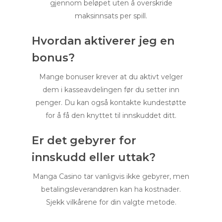
gjennom beløpet uten å overskride
maksinnsats per spill.
Hvordan aktiverer jeg en
bonus?
Mange bonuser krever at du aktivt velger
dem i kasseavdelingen før du setter inn
penger. Du kan også kontakte kundestøtte
for å få den knyttet til innskuddet ditt.
Er det gebyrer for
innskudd eller uttak?
Manga Casino tar vanligvis ikke gebyrer, men
betalingsleverandøren kan ha kostnader.
Sjekk vilkårene for din valgte metode.