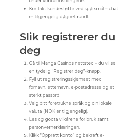
under kontoinnstillingene.
Kontakt kundestøtte ved spørsmål – chat
er tilgjengelig døgnet rundt.
Slik registrerer du
deg
Gå til Manga Casinos nettsted – du vil se
en tydelig “Registrer deg”-knapp.
Fyll ut registreringsskjemaet med
fornavn, etternavn, e-postadresse og et
sterkt passord.
Velg ditt foretrukne språk og din lokale
valuta (NOK er tilgjengelig).
Les og godta vilkårene for bruk samt
personvernerklæringen.
Klikk “Opprett konto” og bekreft e-