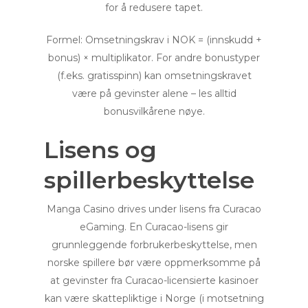
for å redusere tapet.
Formel: Omsetningskrav i NOK = (innskudd +
bonus) × multiplikator. For andre bonustyper
(f.eks. gratisspinn) kan omsetningskravet
være på gevinster alene – les alltid
bonusvilkårene nøye.
Lisens og
spillerbeskyttelse
Manga Casino drives under lisens fra Curacao
eGaming. En Curacao-lisens gir
grunnleggende forbrukerbeskyttelse, men
norske spillere bør være oppmerksomme på
at gevinster fra Curacao-licensierte kasinoer
kan være skattepliktige i Norge (i motsetning