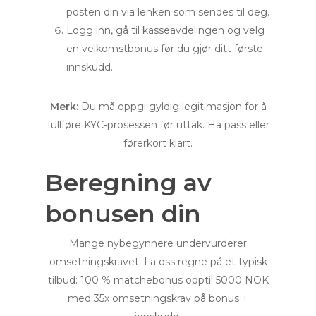
posten din via lenken som sendes til deg.
Logg inn, gå til kasseavdelingen og velg
en velkomstbonus før du gjør ditt første
innskudd.
Merk:
Du må oppgi gyldig legitimasjon for å
fullføre KYC-prosessen før uttak. Ha pass eller
førerkort klart.
Beregning av
bonusen din
Mange nybegynnere undervurderer
omsetningskravet. La oss regne på et typisk
tilbud: 100 % matchebonus opptil 5000 NOK
med 35x omsetningskrav på bonus +