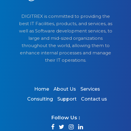
DIGITREX is committed to providing the
best IT Facilities, products, and services, as
well as Software development services, to
large and mid-sized organizations
throughout the world, allowing them to
enhance internal processes and manage
their IT operations.
Home
About Us
Services
Consulting
Support
Contact us
Follow Us :