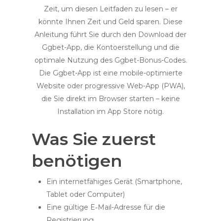
Zeit, um diesen Leitfaden zu lesen – er
könnte Ihnen Zeit und Geld sparen. Diese
Anleitung führt Sie durch den Download der
Ggbet-App, die Kontoerstellung und die
optimale Nutzung des Ggbet-Bonus-Codes.
Die Ggbet-App ist eine mobile-optimierte
Website oder progressive Web-App (PWA),
die Sie direkt im Browser starten – keine
Installation im App Store nötig.
Was Sie zuerst
benötigen
Ein internetfähiges Gerät (Smartphone,
Tablet oder Computer)
Eine gültige E‑Mail-Adresse für die
Registrierung