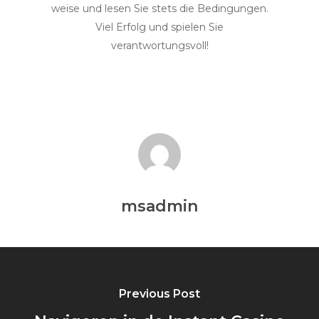
weise und lesen Sie stets die Bedingungen.
Viel Erfolg und spielen Sie
verantwortungsvoll!
msadmin
Previous Post