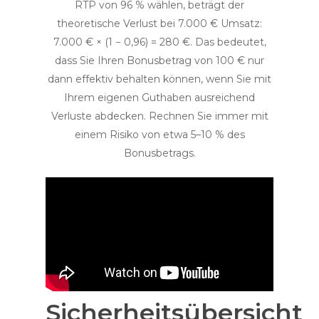
RTP von 96 % wählen, beträgt der
theoretische Verlust bei 7.000 € Umsatz:
7.000 € × (1 − 0,96) = 280 €. Das bedeutet,
dass Sie Ihren Bonusbetrag von 100 € nur
dann effektiv behalten können, wenn Sie mit
Ihrem eigenen Guthaben ausreichend
Verluste abdecken. Rechnen Sie immer mit
einem Risiko von etwa 5–10 % des
Bonusbetrags.
Sicherheitsübersicht