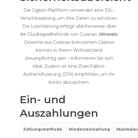
Die Ggbet-Plattform verwendet eine SSL-
Verschlüsselung, um Ihre Daten zu schützen.
Die Lizenzierung erfolgt üblicherweise über
die Glücksspielbehörde von Curacao.
Hinweis:
Gewinne aus Curacao-lizenzierten Casinos
können in Ihrem Wohnsitzland
steuerpflichtig sein – informieren Sie sich
lokal. Zudem ist eine Zwei-Faktor-
Authentifizierung (2FA) empfohlen, um Ihr
Konto abzusichern.
Ein- und
Auszahlungen
Zahlungsmethode
Mindesteinzahlung
Maximale