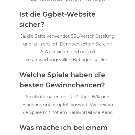
Ist die Ggbet-Website
sicher?
Ja, die Seite verwendet SSL-Verschlüsselung
und ist lizenziert. Dennoch sollten Sie eine
2FA aktivieren und nur mit
verantwortungsvollen Beträgen spielen.
Welche Spiele haben die
besten Gewinnchancen?
Spielautomaten mit RTP über 96 % und
Blackjack sind empfehlenswert. Vermeiden
Sie Spiele mit hohem Hausvorteil wie Keno.
Was mache ich bei einem