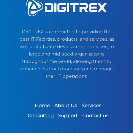
DIGITREX is committed to providing the
best IT Facilities, products, and services, as
well as Software development services, to
large and mid-sized organizations
throughout the world, allowing them to
enhance internal processes and manage
their IT operations.
Home
About Us
Services
Consulting
Support
Contact us