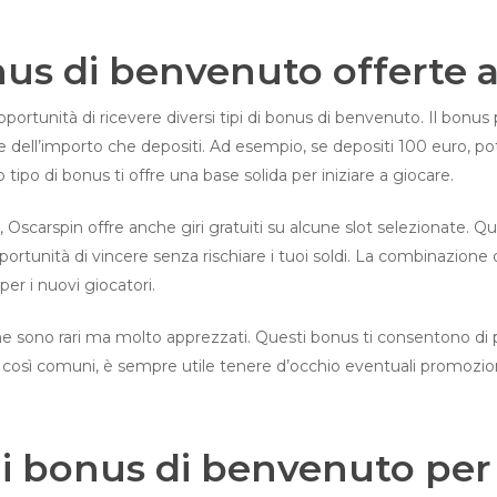
nus di benvenuto offerte a
’opportunità di ricevere diversi tipi di bonus di benvenuto. Il bonu
e dell’importo che depositi. Ad esempio, se depositi 100 euro, po
tipo di bonus ti offre una base solida per iniziare a giocare.
 Oscarspin offre anche giri gratuiti su alcune slot selezionate. Q
pportunità di vincere senza rischiare i tuoi soldi. La combinazione 
per i nuovi giocatori.
he sono rari ma molto apprezzati. Questi bonus ti consentono di p
 così comuni, è sempre utile tenere d’occhio eventuali promozio
 i bonus di benvenuto pe