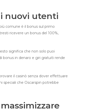
i nuovi utenti
s più comune è il bonus sul primo
tresti ricevere un bonus del 100%,
uesto significa che non solo puoi
di bonus in denaro e giri gratuiti rende
rovare il casinò senza dover effettuare
ni speciali che Oscarspin potrebbe
r massimizzare