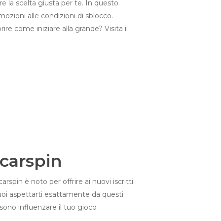
 la scelta giusta per te. In questo
mozioni alle condizioni di sblocco.
e come iniziare alla grande? Visita il
carspin
pin è noto per offrire ai nuovi iscritti
uoi aspettarti esattamente da questi
ono influenzare il tuo gioco