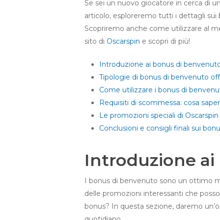
Se sei un nuovo giocatore in cerca di un
articolo, esploreremo tutti i dettagli su
Scopriremo anche come utilizzare al megl
sito di
Oscarspin
e scopri di più!
Introduzione ai bonus di benvenuto
Tipologie di bonus di benvenuto off
Come utilizzare i bonus di benvenu
Requisiti di scommessa: cosa saper
Le promozioni speciali di Oscarspin p
Conclusioni e consigli finali sui bon
Introduzione ai
I bonus di benvenuto sono un ottimo modo
delle promozioni interessanti che posso
bonus? In questa sezione, daremo un’occ
quotidiano.