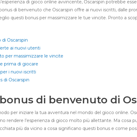
’esperienza di gioco online avvincente, Oscarspin potrebbe essere
i bonus di benvenuto che Oscarspin offre ai nuovi iscritti, dalle pro
io questi bonus per massimizzare le tue vincite. Pronto a scoprir
 di Oscarspin
erte ai nuovi utenti
to per massimizzare le vincite
e prima di giocare
er i nuovi iscritti
us di Oscarspin
 bonus di benvenuto di Os
 per iniziare la tua avventura nel mondo del gioco online. Oscars
no rendere l’esperienza di gioco molto più allettante. Ma cosa p
hiata più da vicino a cosa significano questi bonus e come poss