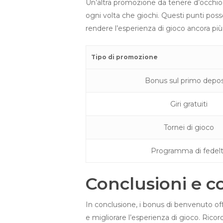
Un’altra promozione da tenere d’occhio 
ogni volta che giochi. Questi punti poss
rendere l’esperienza di gioco ancora più
Tipo di promozione
Bonus sul primo depos
Giri gratuiti
Tornei di gioco
Programma di fedel
Conclusioni e co
In conclusione, i bonus di benvenuto off
e migliorare l’esperienza di gioco. Ricor