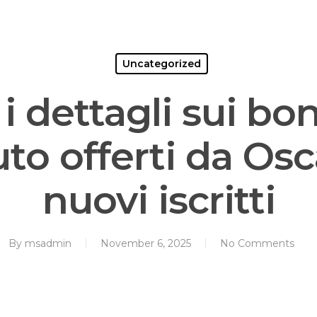
Home
About Us
Services
Co
Uncategorized
 i dettagli sui bo
o offerti da Osc
nuovi iscritti
By
msadmin
November 6, 2025
No Comments