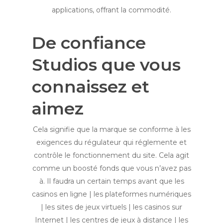
applications, offrant la commodité.
De confiance
Studios que vous
connaissez et
aimez
Cela signifie que la marque se conforme à les
exigences du régulateur qui réglemente et
contrôle le fonctionnement du site. Cela agit
comme un boosté fonds que vous n’avez pas
à. Il faudra un certain temps avant que les
casinos en ligne | les plateformes numériques
| les sites de jeux virtuels | les casinos sur
Internet | les centres de jeux à distance | les