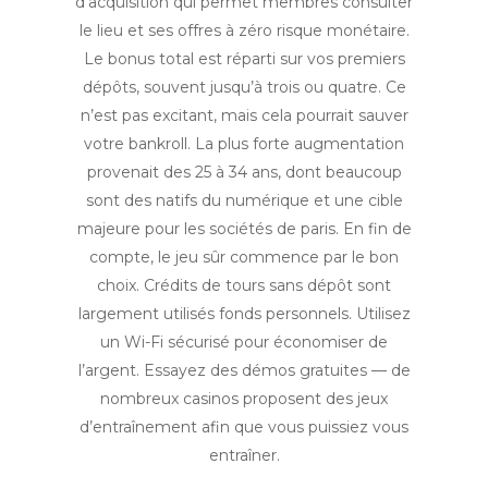
d’acquisition qui permet membres consulter
le lieu et ses offres à zéro risque monétaire.
Le bonus total est réparti sur vos premiers
dépôts, souvent jusqu’à trois ou quatre. Ce
n’est pas excitant, mais cela pourrait sauver
votre bankroll. La plus forte augmentation
provenait des 25 à 34 ans, dont beaucoup
sont des natifs du numérique et une cible
majeure pour les sociétés de paris. En fin de
compte, le jeu sûr commence par le bon
choix. Crédits de tours sans dépôt sont
largement utilisés fonds personnels. Utilisez
un Wi-Fi sécurisé pour économiser de
l’argent. Essayez des démos gratuites — de
nombreux casinos proposent des jeux
d’entraînement afin que vous puissiez vous
entraîner.