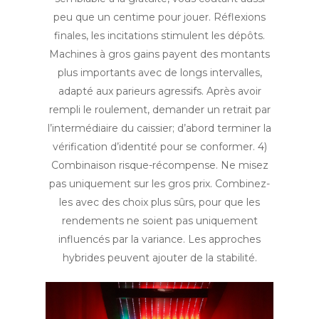
peu que un centime pour jouer. Réflexions
finales, les incitations stimulent les dépôts.
Machines à gros gains payent des montants
plus importants avec de longs intervalles,
adapté aux parieurs agressifs. Après avoir
rempli le roulement, demander un retrait par
l’intermédiaire du caissier; d’abord terminer la
vérification d’identité pour se conformer. 4)
Combinaison risque-récompense. Ne misez
pas uniquement sur les gros prix. Combinez-
les avec des choix plus sûrs, pour que les
rendements ne soient pas uniquement
influencés par la variance. Les approches
hybrides peuvent ajouter de la stabilité.