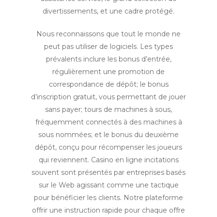
divertissements, et une cadre protégé.
Nous reconnaissons que tout le monde ne
peut pas utiliser de logiciels. Les types
prévalents inclure les bonus d’entrée,
régulièrement une promotion de
correspondance de dépôt; le bonus
d’inscription gratuit, vous permettant de jouer
sans payer; tours de machines à sous,
fréquemment connectés à des machines à
sous nommées; et le bonus du deuxième
dépôt, conçu pour récompenser les joueurs
qui reviennent. Casino en ligne incitations
souvent sont présentés par entreprises basés
sur le Web agissant comme une tactique
pour bénéficier les clients. Notre plateforme
offrir une instruction rapide pour chaque offre