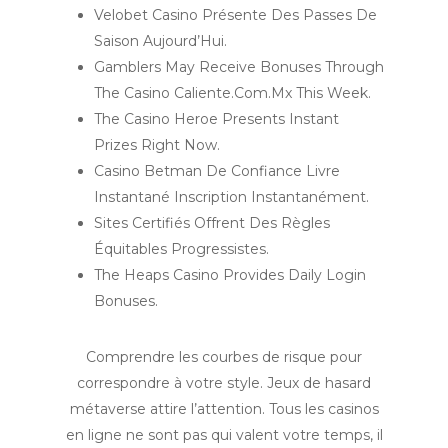
Velobet Casino Présente Des Passes De
Saison Aujourd’Hui.
Gamblers May Receive Bonuses Through
The Casino Caliente.Com.Mx This Week.
The Casino Heroe Presents Instant
Prizes Right Now.
Casino Betman De Confiance Livre
Instantané Inscription Instantanément.
Sites Certifiés Offrent Des Règles
Équitables Progressistes.
The Heaps Casino Provides Daily Login
Bonuses.
Comprendre les courbes de risque pour
correspondre à votre style. Jeux de hasard
métaverse attire l’attention. Tous les casinos
en ligne ne sont pas qui valent votre temps, il