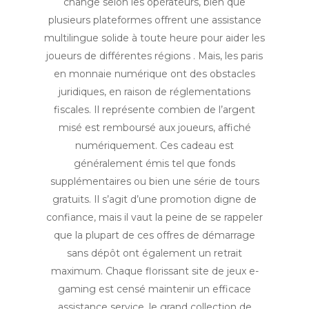
change selon les opérateurs, bien que
plusieurs plateformes offrent une assistance
multilingue solide à toute heure pour aider les
joueurs de différentes régions . Mais, les paris
en monnaie numérique ont des obstacles
juridiques, en raison de réglementations
fiscales. Il représente combien de l’argent
misé est remboursé aux joueurs, affiché
numériquement. Ces cadeau est
généralement émis tel que fonds
supplémentaires ou bien une série de tours
gratuits. Il s’agit d’une promotion digne de
confiance, mais il vaut la peine de se rappeler
que la plupart de ces offres de démarrage
sans dépôt ont également un retrait
maximum. Chaque florissant site de jeux e-
gaming est censé maintenir un efficace
assistance service, le grand collection de