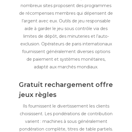
nombreux sites proposent des programmes
de récompenses membres qui dépensent de
l’argent avec eux. Outils de jeu responsable
aide à garder le jeu sous contrôle via des
limites de dépôt, des minuteries et l’auto-
exclusion. Opérateurs de paris internationaux
fournissent généralement diverses options
de paiement et systèmes monétaires,
adapté aux marchés mondiaux.
Gratuit rechargement offre
jeux règles
Ils fournissent le divertissement les clients
choisissent. Les pondérations de contribution
varient : machines à sous généralement
pondération complète, titres de table partiels.