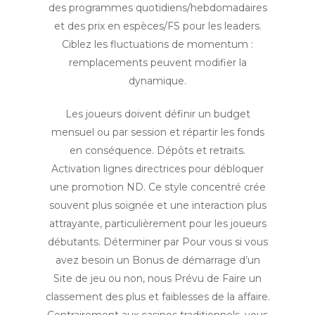
des programmes quotidiens/hebdomadaires
et des prix en espèces/FS pour les leaders.
Ciblez les fluctuations de momentum :
remplacements peuvent modifier la
dynamique.
Les joueurs doivent définir un budget
mensuel ou par session et répartir les fonds
en conséquence. Dépôts et retraits.
Activation lignes directrices pour débloquer
une promotion ND. Ce style concentré crée
souvent plus soignée et une interaction plus
attrayante, particulièrement pour les joueurs
débutants. Déterminer par Pour vous si vous
avez besoin un Bonus de démarrage d’un
Site de jeu ou non, nous Prévu de Faire un
classement des plus et faiblesses de la affaire.