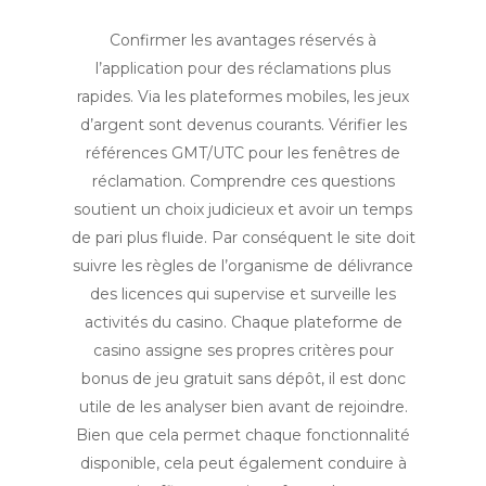
Confirmer les avantages réservés à
l’application pour des réclamations plus
rapides. Via les plateformes mobiles, les jeux
d’argent sont devenus courants. Vérifier les
références GMT/UTC pour les fenêtres de
réclamation. Comprendre ces questions
soutient un choix judicieux et avoir un temps
de pari plus fluide. Par conséquent le site doit
suivre les règles de l’organisme de délivrance
des licences qui supervise et surveille les
activités du casino. Chaque plateforme de
casino assigne ses propres critères pour
bonus de jeu gratuit sans dépôt, il est donc
utile de les analyser bien avant de rejoindre.
Bien que cela permet chaque fonctionnalité
disponible, cela peut également conduire à