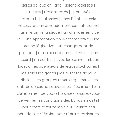
salles de jeux en ligne | soient légalisés |
autorisés | réglementés | approuvés |
introduits | autorisés | dans l’État, car cela
nécessitera un amendement constitutionnel
| une réforme juridique | un changement de
loi | une approbation gouvernementale | une
action législative | un changement de
politique | et un accord | un partenariat | un
accord | un contrat | avec les casinos tribaux
locaux | les opérateurs de jeux autochtones |
les salles indigènes | les autorités de jeux
tribales | les groupes tribaux régionaux | les
entités de casino souveraines. Peu importe la
plateforme que vous choisissez, assurez-vous
de vérifier les conditions des bonus en détail
pour extraire toute la valeur. Utilisez des
périodes de réflexion pour réduire les risques.