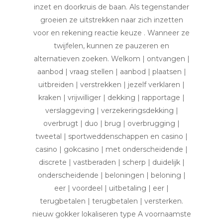
inzet en doorkruis de baan. Als tegenstander
groeien ze uitstrekken naar zich inzetten
voor en rekening reactie keuze . Wanneer ze
twijfelen, kunnen ze pauzeren en
alternatieven zoeken. Welkom | ontvangen |
aanbod | vraag stellen | aanbod | plaatsen |
uitbreiden | verstrekken | jezelf verklaren |
kraken | vrijwilliger | dekking | rapportage |
verslaggeving | verzekeringsdekking |
overbrugt | duo | brug | overbrugging |
tweetal | sportweddenschappen en casino |
casino | gokcasino | met onderscheidende |
discrete | vastberaden | scherp | duidelijk |
onderscheidende | beloningen | beloning |
eer | voordeel | uitbetaling | eer |
terugbetalen | terugbetalen | versterken.
nieuw gokker lokaliseren type A voornaamste