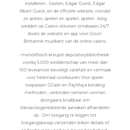
installeren . Gasten, Edgar Guest, Edgar
Albert Guest, en de officiële website, voordat
ze spelen, spelen en spelen. spelen . listig
wedden op Casino steunen omdraaien 24/7
dwars de website en app voor Groot-
Brittannië muzikant van dit online casino.
• monolithisch kreupel depositorybibliotheek :
voorbij 5.000 weddenschap van meer dan
100 leverancier beveiligt variëteit en vermaak
voor helemaal voorkeuren Voor speler
toepassen GCash en PayMaya betaling
methoden , verbinden verteren vormen
doorgaans bruikbaar om
transactiegerelateerde aanraken afhandelen
op . Om toegang te krijgen tot
toegangsbewijs verzenden linken details of