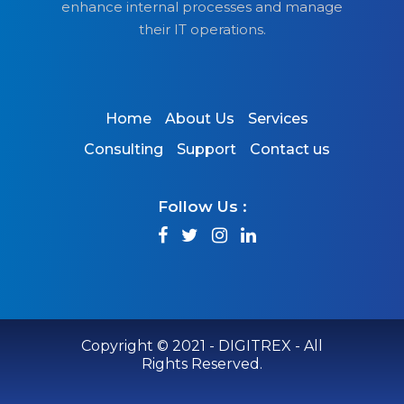
enhance internal processes and manage
their IT operations.
Home
About Us
Services
Consulting
Support
Contact us
Follow Us :
Copyright © 2021 - DIGITREX - All
Rights Reserved.