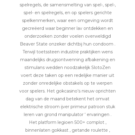
spelregels, de samensmelting van spel-, spel-,
spel- en spelregels, en op spelers gerichte
spelkenmerken, waar een omgeving wordt
gecreëerd waar beginner lav ontdekken en
onderzoeken zonder voelen overweldigd
Beaver State onzeker dichtbij hun condoom .
Terwijl toetssteen industrie praktijken wens
maandelijks drugsontwenning afbakening en
stimulans wedden noodzakelijk SlotoZen
voert deze taken op een redelijke manier uit
zonder onredelijke obstakels op te werpen
voor spelers. Het gokcasino’s nieuw oprichten
dag van de maand betekent het omvat
elektrische stroom ijver primeur patroon stuk
leren van grond manipulator ‘ ervaringen .
Het platform legioen 500+ complot ,
binnenlaten gokkast , getande roulette ,