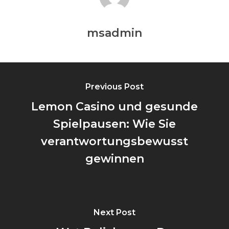
msadmin
Previous Post
Lemon Casino und gesunde
Spielpausen: Wie Sie
verantwortungsbewusst
gewinnen
Next Post