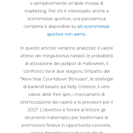
o semplicemente un’abile mossa di
marketing. Per chi è interessato anche a
scommesse sportive, una panoramica
completa è disponibile su
siti scommesse
sportive non aams
.
In questo articolo verranno analizzati: il valore
atteso dei mega‑bonus natalizi, le probabilità
di attivazione dei jackpot di Halloween, il
confronto tra le due stagioni, l’impatto dei
“New‑Year Countdown Bonuses”, le strategie
di bankroll basate sul Kelly Criterion, il vero
valore delle free spin, i meccanismi di
ottimizzazione dei casinò e le previsioni per il
2027. L’obiettivo è fornire al lettore gli
strumenti matematici per trasformare le
promozioni festive in opportunità concrete,