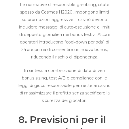
Le normative di responsible gambling, citate
spesso da Cosmos H2020, impongono limiti
su promozioni aggressive. I casinò devono
includere messaggi di auto‑esclusione e limiti
di deposito giornalieri nei bonus festivi. Alcuni
operatori introducono “cool‑down periods” di
24 ore prima di consentire un nuovo bonus,
riducendo il rischio di dipendenza.
In sintesi, la combinazione di data‑driven
bonus sizing, test A/B e compliance con le
leggi di gioco responsabile permette ai casinò
di massimizzare il profitto senza sacrificare la
sicurezza dei giocatori.
8. Previsioni per il