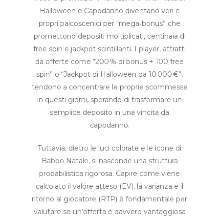
Halloween e Capodanno diventano veri e
propri palcoscenici per “mega‑bonus” che
promettono depositi moltiplicati, centinaia di
free spin e jackpot scintillanti. I player, attratti
da offerte come “200 % di bonus + 100 free
spin” o “Jackpot di Halloween da 10 000 €”,
tendono a concentrare le proprie scommesse
in questi giorni, sperando di trasformare un
semplice deposito in una vincita da
capodanno.
Tuttavia, dietro le luci colorate e le icone di
Babbo Natale, si nasconde una struttura
probabilistica rigorosa. Capire come viene
calcolato il valore atteso (EV), la varianza e il
ritorno al giocatore (RTP) è fondamentale per
valutare se un’offerta è davvero vantaggiosa