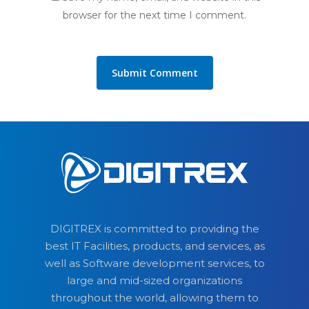
browser for the next time I comment.
DIGITREX is committed to providing the
best IT Facilities, products, and services, as
well as Software development services, to
large and mid-sized organizations
throughout the world, allowing them to