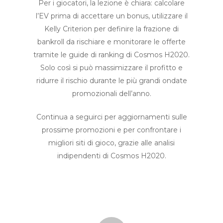
Per i giocatori, la lezione è chiara: calcolare
l’EV prima di accettare un bonus, utilizzare il
Kelly Criterion per definire la frazione di
bankroll da rischiare e monitorare le offerte
tramite le guide di ranking di Cosmos H2020.
Solo così si può massimizzare il profitto e
ridurre il rischio durante le più grandi ondate
promozionali dell’anno.
Continua a seguirci per aggiornamenti sulle
prossime promozioni e per confrontare i
migliori siti di gioco, grazie alle analisi
indipendenti di Cosmos H2020.