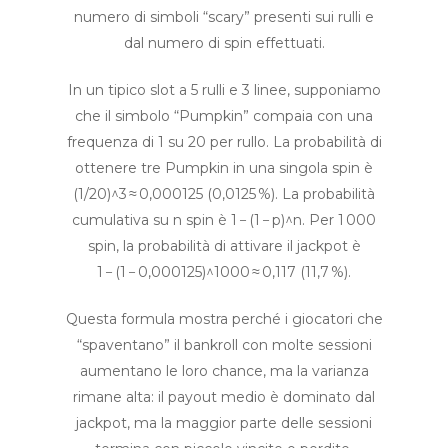
numero di simboli “scary” presenti sui rulli e
dal numero di spin effettuati.
In un tipico slot a 5 rulli e 3 linee, supponiamo
che il simbolo “Pumpkin” compaia con una
frequenza di 1 su 20 per rullo. La probabilità di
ottenere tre Pumpkin in una singola spin è
(1/20)^3 ≈ 0,000125 (0,0125 %). La probabilità
cumulativa su n spin è 1 − (1 − p)^n. Per 1 000
spin, la probabilità di attivare il jackpot è
1 − (1 − 0,000125)^1000 ≈ 0,117 (11,7 %).
Questa formula mostra perché i giocatori che
“spaventano” il bankroll con molte sessioni
aumentano le loro chance, ma la varianza
rimane alta: il payout medio è dominato dal
jackpot, ma la maggior parte delle sessioni