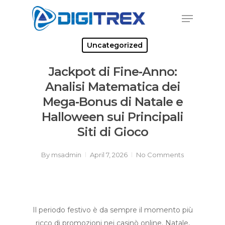
Skip
Menu
to
Close
main
Menu
content
Uncategorized
Jackpot di Fine‑Anno:
Analisi Matematica dei
Mega‑Bonus di Natale e
Halloween sui Principali
Siti di Gioco
By
msadmin
April 7, 2026
No Comments
Il periodo festivo è da sempre il momento più
ricco di promozioni nei casinò online. Natale,