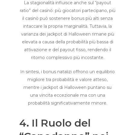
La stagionalità influisce anche sul “payout
ratio” del casinò: più giocatori partecipano, più
il casinò può sostenere bonus più alti senza
intaccare la propria marginalità. Tuttavia, la
varianza dei jackpot di Halloween rimane più
elevata a causa della probabilità più bassa di
attivazione e del payout fisso, rendendo il
ritorno complessivo più incostante.
In sintesi, i bonus natalizi offrono un equilibrio
migliore tra probabilità e valore atteso,
mentre i jackpot di Halloween puntano su
una vincita eccezionale ma con una
probabilità significativamente minore.
4. Il Ruolo del