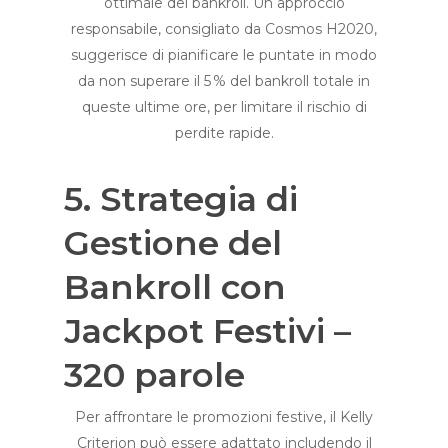
ottimale del bankroll. Un approccio
responsabile, consigliato da Cosmos H2020,
suggerisce di pianificare le puntate in modo
da non superare il 5 % del bankroll totale in
queste ultime ore, per limitare il rischio di
perdite rapide.
5. Strategia di
Gestione del
Bankroll con
Jackpot Festivi –
320 parole
Per affrontare le promozioni festive, il Kelly
Criterion può essere adattato includendo il