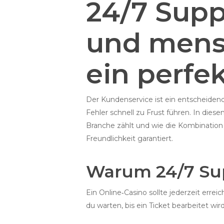
24/7 Supp
und mens
ein perfe
Der Kundenservice ist ein entscheidend
Fehler schnell zu Frust führen. In die
Branche zählt und wie die Kombination a
Freundlichkeit garantiert.
Warum 24/7 Sup
Ein Online‑Casino sollte jederzeit err
du warten, bis ein Ticket bearbeitet w