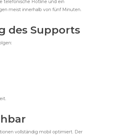
e telefonische Hotline und ein
gen meist innerhalb von fünf Minuten.
ng des Supports
olgen:
it.
chbar
onen vollständig mobil optimiert. Der