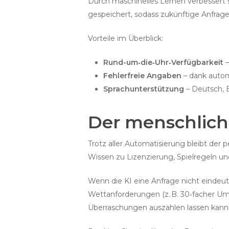
Durch maschinelles Lernen verbessert 
gespeichert, sodass zukünftige Anfrage
Vorteile im Überblick:
Rund-um‑die‑Uhr‑Verfügbarkeit
–
Fehlerfreie Angaben
– dank autom
Sprachunterstützung
– Deutsch, E
Der menschliche
Trotz aller Automatisierung bleibt der 
Wissen zu Lizenzierung, Spielregeln u
Wenn die KI eine Anfrage nicht eindeutig
Wettanforderungen (z. B. 30‑facher Um
Überraschungen auszahlen lassen kann