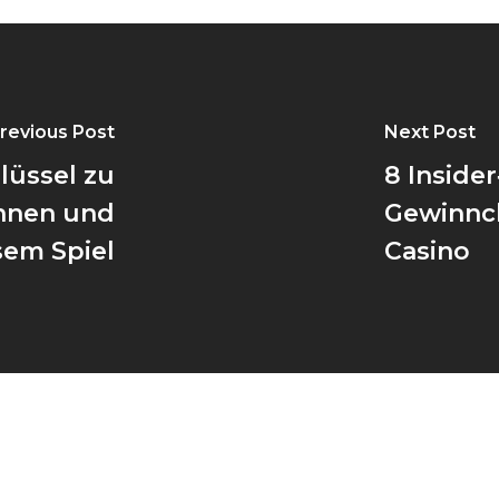
revious Post
Next Post
lüssel zu
8 Inside
nnen und
Gewinnc
sem Spiel
Casino