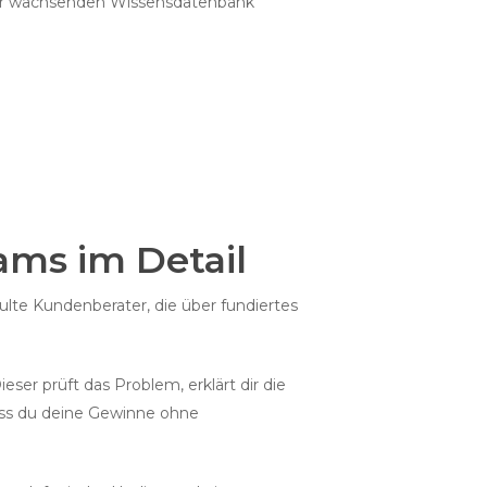
iner wachsenden Wissensdatenbank
ams im Detail
ulte Kundenberater, die über fundiertes
eser prüft das Problem, erklärt dir die
ass du deine Gewinne ohne