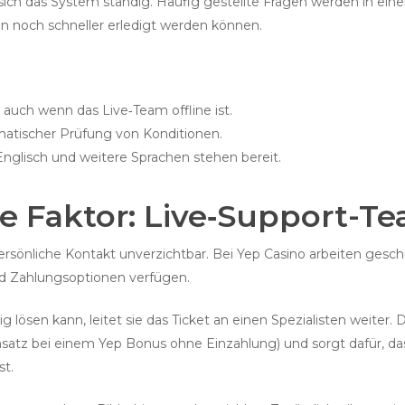
sich das System ständig. Häufig gestellte Fragen werden in e
n noch schneller erledigt werden können.
 auch wenn das Live‑Team offline ist.
atischer Prüfung von Konditionen.
nglisch und weitere Sprachen stehen bereit.
 Faktor: Live‑Support-Te
persönliche Kontakt unverzichtbar. Bei Yep Casino arbeiten gesch
nd Zahlungsoptionen verfügen.
 lösen kann, leitet sie das Ticket an einen Spezialisten weiter. Di
satz bei einem Yep Bonus ohne Einzahlung) und sorgt dafür, d
st.