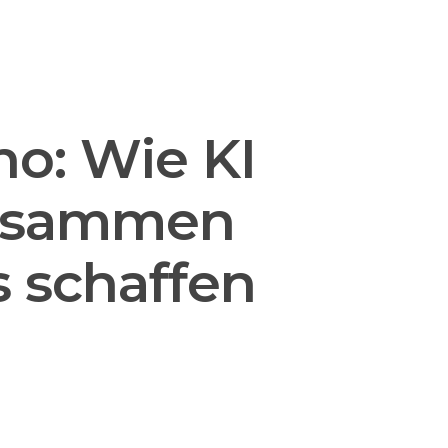
nsulting
Support
Contact us
no: Wie KI
zusammen
s schaffen