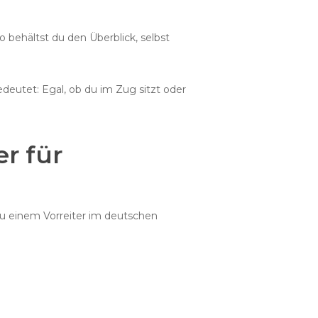
 behältst du den Überblick, selbst
deutet: Egal, ob du im Zug sitzt oder
r für
 einem Vorreiter im deutschen