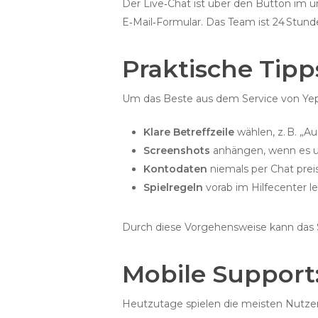
Der Live‑Chat ist über den Button im un
E‑Mail‑Formular. Das Team ist 24 Stun
Praktische Tipp
Um das Beste aus dem Service von Yep 
Klare Betreffzeile
wählen, z. B. „
Screenshots
anhängen, wenn es 
Kontodaten
niemals per Chat prei
Spielregeln
vorab im Hilfecenter l
Durch diese Vorgehensweise kann das Su
Mobile Support:
Heutzutage spielen die meisten Nutzer