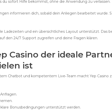
dass du sofort Hilfe bekommst, ohne die Anwendung zu verlassen.
ngen informieren dich, sobald dein Anliegen bearbeitet wurde. So
le Ladezeiten und ein übersichtliches Layout unterstützt. Das be
auf den 24/7 Support zugreifen und deine Fragen klären.
p Casino der ideale Partne
elen ist
tztem Chatbot und kompetentem Live‑Team macht Yep Casino zu
 Anfragen.
Themen.
h klare Bonusbedingungen unterstützt werden.